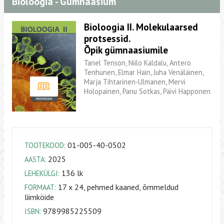
Bioloogia - Gümnaasium
Bioloogia II. Molekulaarsed
protsessid.
Õpik gümnaasiumile
Tanel Tenson, Niilo Kaldalu, Antero
Tenhunen, Elmar Hain, Juha Venäläinen,
Marja Tihtarinen-Ulmanen, Mervi
Holopainen, Panu Sotkas, Päivi Happonen
01-005-40-0502
TOOTEKOOD:
2025
AASTA:
136 lk
LEHEKÜLGI:
17 x 24, pehmed kaaned, õmmeldud
FORMAAT:
liimköide
9789985225509
ISBN: