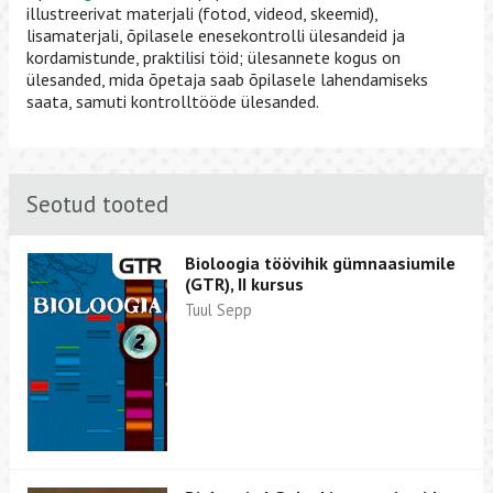
illustreerivat materjali (fotod, videod, skeemid),
lisamaterjali, õpilasele enesekontrolli ülesandeid ja
kordamistunde, praktilisi töid; ülesannete kogus on
ülesanded, mida õpetaja saab õpilasele lahendamiseks
saata, samuti kontrolltööde ülesanded.
Seotud tooted
Bioloogia töövihik gümnaasiumile
(GTR), II kursus
Tuul Sepp