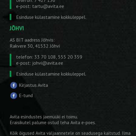
e-post:
tartu@avita.ee
Esinduse külastamine kokkuleppel.
JÕHVI
AS BIT aadress Jõhvis:
Rakvere 30, 41532 Jõhvi
telefon: 33 70 108, 555 20 359
e-post:
johvi@avita.ee
Esinduse külastamine kokkuleppel.
Kirjastus Avita
E-tund
Avita esindustes jaemüüki ei toimu.
Eraisikutel palume ostud teha
Avita e-poes
.
Kõik õigused Avita väljaannetele on seadusega kaitstud. Ilma