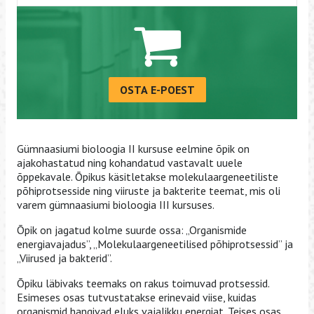
OSTA E-POEST
Gümnaasiumi bioloogia II kursuse eelmine õpik on
ajakohastatud ning kohandatud vastavalt uuele
õppekavale. Õpikus käsitletakse molekulaargeneetiliste
põhiprotsesside ning viiruste ja bakterite teemat, mis oli
varem gümnaasiumi bioloogia III kursuses.
Õpik on jagatud kolme suurde ossa: „Organismide
energiavajadus”, „Molekulaargeneetilised põhiprotsessid” ja
„Viirused ja bakterid”.
Õpiku läbivaks teemaks on rakus toimuvad protsessid.
Esimeses osas tutvustatakse erinevaid viise, kuidas
organismid hangivad eluks vajalikku energiat. Teises osas