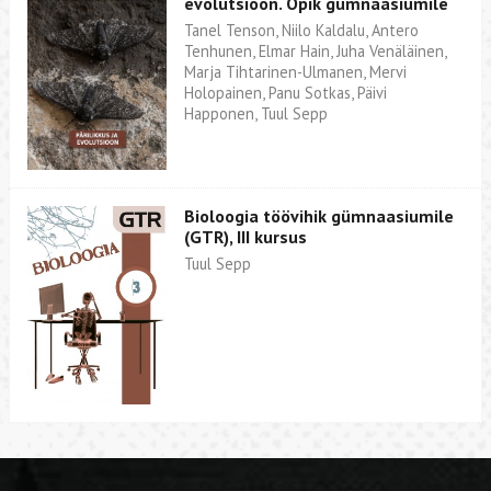
evolutsioon. Õpik gümnaasiumile
Tanel Tenson, Niilo Kaldalu, Antero
Tenhunen, Elmar Hain, Juha Venäläinen,
Marja Tihtarinen-Ulmanen, Mervi
Holopainen, Panu Sotkas, Päivi
Happonen, Tuul Sepp
Bioloogia töövihik gümnaasiumile
(GTR), III kursus
Tuul Sepp