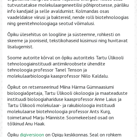
tutvustatakse molekulaargeneetilisi põhiprotsesse, päriliku
info kandjaid ja selle avaldumist. Kolmandas osas
vaadeldakse viirusi ja baktereid, nende rolli biotehnoloogias
ning geenitehnoloogiaga seotud võimalusi.
Õpiku ülesehitus on loogiline ja süsteemne, rohkesti on
skeeme ja jooniseid, tekstikohaseid küsimusi ning huvitavat
lisalugemist.
Soome autorite kõrval on õpiku autoriteks Tartu Ülikooli
tehnoloogiainstituudi antimikroobsete ühendite
tehnoloogia professor Tanel Tenson ja
molekulaarbioloogia kaasprofessor Niilo Kaldalu.
Õpikut on retsenseerinud Miina Härma Gümnaasiumi
bioloogiaõpetaja, Tartu Ülikooli ökoloogia ja maateaduste
instituudi bioloogiahariduse kaasprofessor Anne Laius ja
Tartu Ülikooli molekulaar- ja rakubioloogia instituudi
molekulaarse biotehnoloogia professor Ants Kurg,
toimetanud Marju Männiste. Soomekeelsed osad on
tõlkinud Anu Haak.
Õpiku
digiversioon
on Opiqu keskkonnas. Seal on rohkem