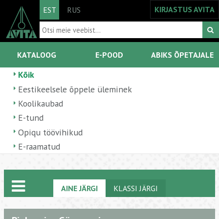
KIRJASTUS AVITA
EST
RUS
KATALOOG
E-POOD
ABIKS ÕPETAJALE
Kõik
Eestikeelsele õppele üleminek
Koolikaubad
E-tund
Opiqu töövihikud
E-raamatud
AINE JÄRGI
KLASSI JÄRGI