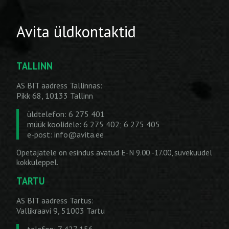
Avita üldkontaktid
TALLINN
AS BIT aadress Tallinnas:
Pikk 68, 10133 Tallinn
üldtelefon: 6 275 401
müük koolidele: 6 275 402; 6 275 405
e-post:
info@avita.ee
Õpetajatele on esindus avatud E-N 9.00 -17.00, suvekuudel
kokkuleppel.
TARTU
AS BIT aadress Tartus:
Vallikraavi 9, 51003 Tartu
telefon: 7 427 156