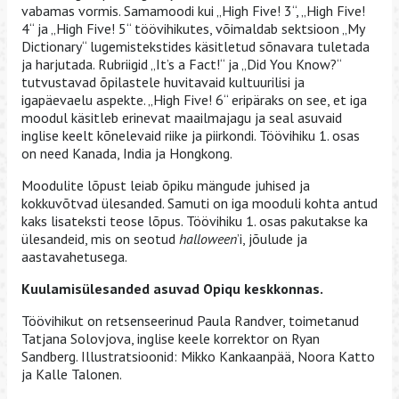
vabamas vormis. Samamoodi kui „High Five! 3“, „High Five!
4“ ja „High Five! 5“ töövihikutes, võimaldab sektsioon „My
Dictionary“ lugemistekstides käsitletud sõnavara tuletada
ja harjutada. Rubriigid „It’s a Fact!“ ja „Did You Know?“
tutvustavad õpilastele huvitavaid kultuurilisi ja
igapäevaelu aspekte. „High Five! 6“ eripäraks on see, et iga
moodul käsitleb erinevat maailmajagu ja seal asuvaid
inglise keelt kõnelevaid riike ja piirkondi. Töövihiku 1. osas
on need Kanada, India ja Hongkong.
Moodulite lõpust leiab õpiku mängude juhised ja
kokkuvõtvad ülesanded. Samuti on iga mooduli kohta antud
kaks lisateksti teose lõpus. Töövihiku 1. osas pakutakse ka
ülesandeid, mis on seotud
halloween
’i, jõulude ja
aastavahetusega.
Kuulamisülesanded asuvad Opiqu keskkonnas.
Töövihikut on retsenseerinud Paula Randver, toimetanud
Tatjana Solovjova, inglise keele korrektor on Ryan
Sandberg. Illustratsioonid: Mikko Kankaanpää, Noora Katto
ja Kalle Talonen.