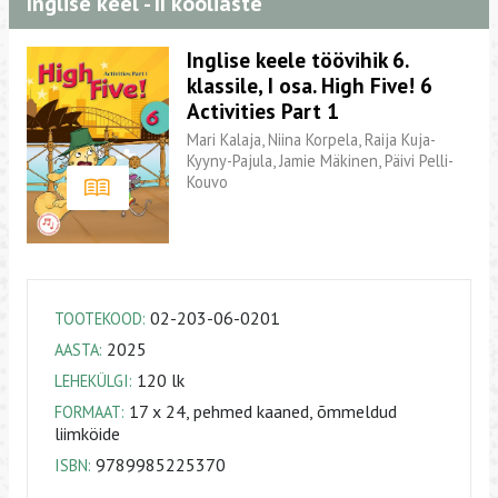
Inglise keel - II kooliaste
Inglise keele töövihik 6.
klassile, I osa. High Five! 6
Activities Part 1
Mari Kalaja, Niina Korpela, Raija Kuja-
Kyyny-Pajula, Jamie Mäkinen, Päivi Pelli-
Kouvo
02-203-06-0201
TOOTEKOOD:
2025
AASTA:
120 lk
LEHEKÜLGI:
17 x 24, pehmed kaaned, õmmeldud
FORMAAT:
liimköide
9789985225370
ISBN: