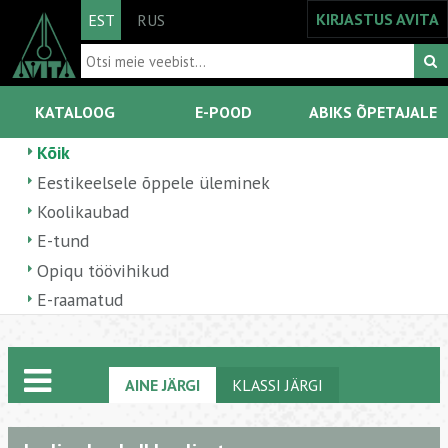
KIRJASTUS AVITA
EST
RUS
KATALOOG
E-POOD
ABIKS ÕPETAJALE
Kõik
Eestikeelsele õppele üleminek
Koolikaubad
E-tund
Opiqu töövihikud
E-raamatud
AINE JÄRGI
KLASSI JÄRGI