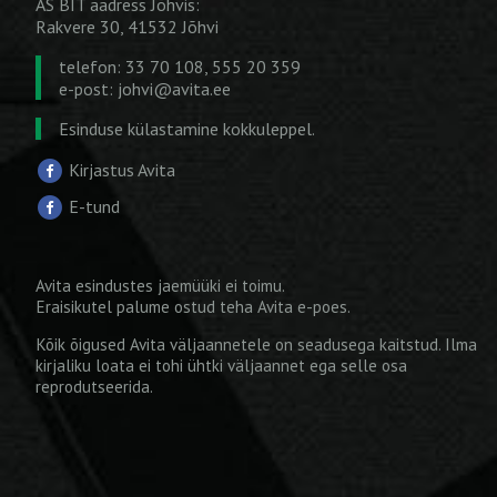
AS BIT aadress Jõhvis:
Rakvere 30, 41532 Jõhvi
telefon: 33 70 108, 555 20 359
e-post:
johvi@avita.ee
Esinduse külastamine kokkuleppel.
Kirjastus Avita
E-tund
Avita esindustes jaemüüki ei toimu.
Eraisikutel palume ostud teha
Avita e-poes
.
Kõik õigused Avita väljaannetele on seadusega kaitstud. Ilma
kirjaliku loata ei tohi ühtki väljaannet ega selle osa
reprodutseerida.