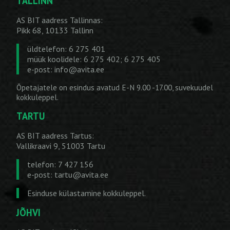
TALLINN
AS BIT aadress Tallinnas:
Pikk 68, 10133 Tallinn
üldtelefon: 6 275 401
müük koolidele: 6 275 402; 6 275 405
e-post:
info@avita.ee
Õpetajatele on esindus avatud E-N 9.00 -17.00, suvekuudel
kokkuleppel.
TARTU
AS BIT aadress Tartus:
Vallikraavi 9, 51003 Tartu
telefon: 7 427 156
e-post:
tartu@avita.ee
Esinduse külastamine kokkuleppel.
JÕHVI