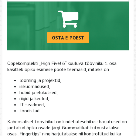
OSTA E-POEST
Õppekomplekti „High Five! 6“ kuuluva töövihiku 1. osa
käsitleb õpiku esimese poole teemasid, milleks on
looming ja projektid,
isikuomadused,
hobid ja elukutsed,
riigid ja keeled,
IT-seadmed,
tööriistad.
Kaheosalisel töövihikul on kindel ülesehitus: harjutused on
jaotatud õpiku osade järgi. Grammatikat tutvustatakse
osas „Fingertips“ ning harjutatakse nii kontrollitud kui ka