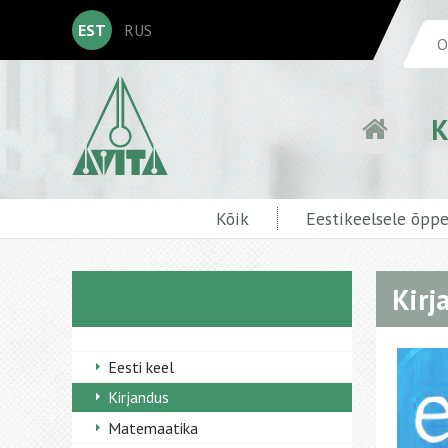
EST
RUS
K
Kõik
Eestikeelsele õpp
Kirj
Eesti keel
Kirjandus
Matemaatika