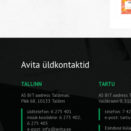
Avita üldkontaktid
TALLINN
TARTU
AS BIT aadress Tallinnas:
AS BIT aadress T
Pikk 68, 10133 Tallinn
Vallikraavi 9, 5
üldtelefon: 6 275 401
telefon: 7 4
müük koolidele: 6 275 402;
e-post:
tart
6 275 405
Esinduse kül
e-post:
info@avita.ee