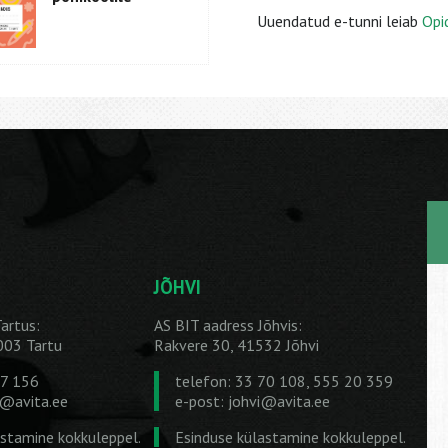
Uuendatud e-tunni leiab
Opi
JÕHVI
artus:
AS BIT aadress Jõhvis:
1003 Tartu
Rakvere 30, 41532 Jõhvi
27 156
telefon: 33 70 108, 555 20 359
u@avita.ee
e-post:
johvi@avita.ee
astamine kokkuleppel.
Esinduse külastamine kokkuleppel.