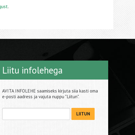
qust
.
Liitu infolehega
AVITA INFOLEHE saamiseks kirjuta siia kasti oma
e-posti aadress ja vajuta nuppu "Liitun".
LIITUN