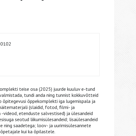
-0102
omplekti teise osa (2025) juurde kuuluv e-tund
valmistada, tundi anda ning tunnist kokkuvõtteid
dab õpitegevusi õppekomplekti iga lugemispala ja
itematerjali (slaidid, fotod, filmi- ja
 -videod, etenduste salvestised) ja ülesandeid
sisuga seotud liikumisülesandeid; lisaülesandeid
de ning saadetega; loov- ja uurimisülesannete
 õpetajale kui ka õpilastele.