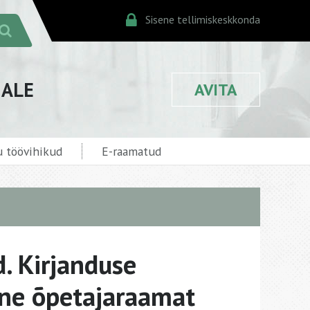
Sisene tellimiskeskkonda
JALE
AVITA
 töövihikud
E-raamatud
d. Kirjanduse
ine õpetajaraamat