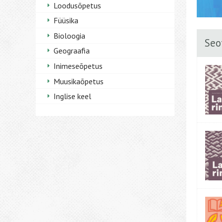
Loodusõpetus
Füüsika
Bioloogia
Seo
Geograafia
Inimeseõpetus
Muusikaõpetus
Inglise keel