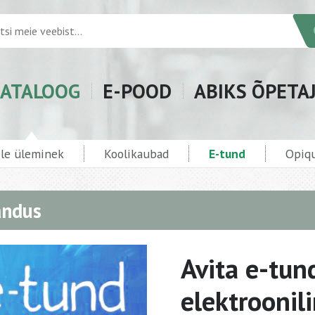
ATALOOG
E-POOD
ABIKS ÕPETA
ele üleminek
Koolikaubad
E-tund
Opiqu
andus
Avita e-tun
elektroonil