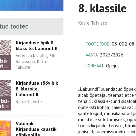
8. klassile
Katre Talviste
tud tooted
Kirjanduse õpik 8.
03-002-08
TOOTEKOOD:
klassile. Labürint II
2025/2026
AASTA:
Veronika Kivisilla, Priit
Ratassepp, Katre
Opiqus
FORMAAT:
Talviste
Kirjanduse töövihik
8. klassile.
„Labürindi“ uuendatud õppek
Labürint II
aitab õpetajal teemat ette 
teha. 8. klassi e-tund sisal
Katre Talviste
õpiteksti kohta; täiendavat nä
saatelõigud, muusikapalad ja
mõistete seletamiseks; õppe
Valemik.
tööks kirjandusteoste, filmi
Kirjanduse kaustik
juhiseid; lugemissoovitusi nii
põhikoolile