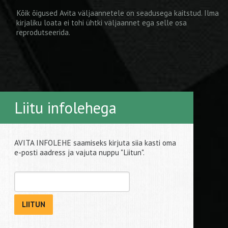
Kõik õigused Avita väljaannetele on seadusega kaitstud. Ilma
kirjaliku loata ei tohi ühtki väljaannet ega selle osa
reprodutseerida.
Liitu infolehega
AVITA INFOLEHE saamiseks kirjuta siia kasti oma
e-posti aadress ja vajuta nuppu "Liitun".
LIITUN