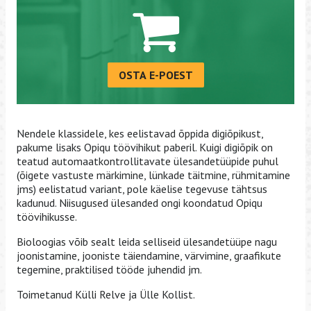
OSTA E-POEST
Nendele klassidele, kes eelistavad õppida digiõpikust,
pakume lisaks Opiqu töövihikut paberil. Kuigi digiõpik on
teatud automaatkontrollitavate ülesandetüüpide puhul
(õigete vastuste märkimine, lünkade täitmine, rühmitamine
jms) eelistatud variant, pole käelise tegevuse tähtsus
kadunud. Niisugused ülesanded ongi koondatud Opiqu
töövihikusse.
Bioloogias võib sealt leida selliseid ülesandetüüpe nagu
joonistamine, jooniste täiendamine, värvimine, graafikute
tegemine, praktilised tööde juhendid jm.
Toimetanud Külli Relve ja Ülle Kollist.