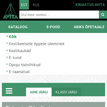
KIRJASTUS AVITA
EST
RUS
KATALOOG
E-POOD
ABIKS ÕPETAJALE
Kõik
Eestikeelsele õppele üleminek
Koolikaubad
E-tund
Opiqu töövihikud
E-raamatud
AINE JÄRGI
KLASSI JÄRGI