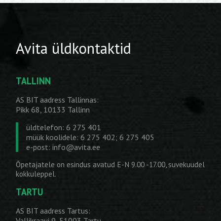
Avita üldkontaktid
TALLINN
AS BIT aadress Tallinnas:
Pikk 68, 10133 Tallinn
üldtelefon: 6 275 401
müük koolidele: 6 275 402; 6 275 405
e-post:
info@avita.ee
Õpetajatele on esindus avatud E-N 9.00 -17.00, suvekuudel
kokkuleppel.
TARTU
AS BIT aadress Tartus:
Vallikraavi 9, 51003 Tartu