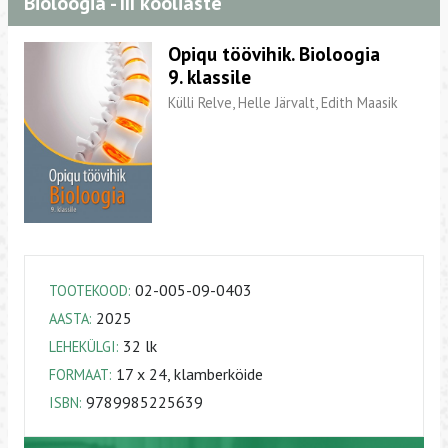
Bioloogia - III kooliaste
Opiqu töövihik. Bioloogia
9. klassile
Külli Relve, Helle Järvalt, Edith Maasik
02-005-09-0403
TOOTEKOOD:
2025
AASTA:
32 lk
LEHEKÜLGI:
17 x 24, klamberköide
FORMAAT:
9789985225639
ISBN: