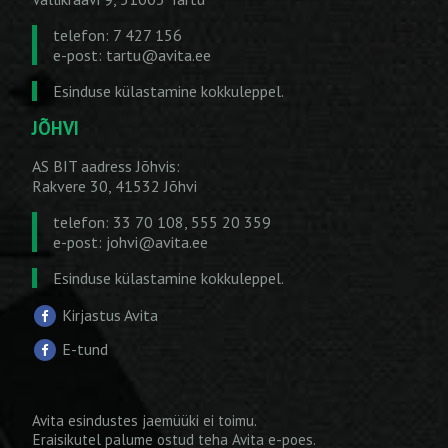
telefon: 7 427 156
e-post:
tartu@avita.ee
Esinduse külastamine kokkuleppel.
JÕHVI
AS BIT aadress Jõhvis:
Rakvere 30, 41532 Jõhvi
telefon: 33 70 108, 555 20 359
e-post:
johvi@avita.ee
Esinduse külastamine kokkuleppel.
Kirjastus Avita
E-tund
Avita esindustes jaemüüki ei toimu.
Eraisikutel palume ostud teha
Avita e-poes
.