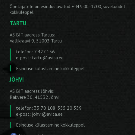
Õpetajatele on esindus avatud E-N 9.00 -17.00, suvekuudel
kokkuleppel.
TARTU
AS BIT aadress Tartus:
Vallikraavi 9, 51003 Tartu
telefon: 7 427 156
e-post:
tartu@avita.ee
Esinduse külastamine kokkuleppel.
JÕHVI
AS BIT aadress Jõhvis:
Rakvere 30, 41532 Jõhvi
telefon: 33 70 108, 555 20 359
e-post:
johvi@avita.ee
Esinduse külastamine kokkuleppel.