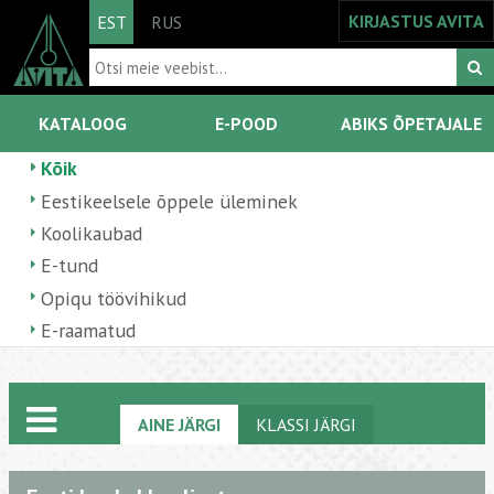
KIRJASTUS AVITA
EST
RUS
KATALOOG
E-POOD
ABIKS ÕPETAJALE
Kõik
Eestikeelsele õppele üleminek
Koolikaubad
E-tund
Opiqu töövihikud
E-raamatud
AINE JÄRGI
KLASSI JÄRGI