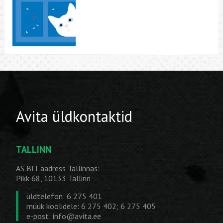
Avita üldkontaktid
TALLINN
AS BIT aadress Tallinnas:
Pikk 68, 10133 Tallinn
üldtelefon: 6 275 401
müük koolidele: 6 275 402; 6 275 405
e-post:
info@avita.ee