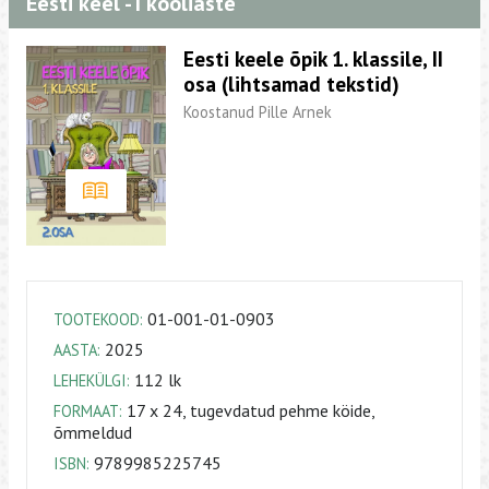
Eesti keel - I kooliaste
Eesti keele õpik 1. klassile, II
osa (lihtsamad tekstid)
Koostanud Pille Arnek
01-001-01-0903
TOOTEKOOD:
2025
AASTA:
112 lk
LEHEKÜLGI:
17 x 24, tugevdatud pehme köide,
FORMAAT:
õmmeldud
9789985225745
ISBN: