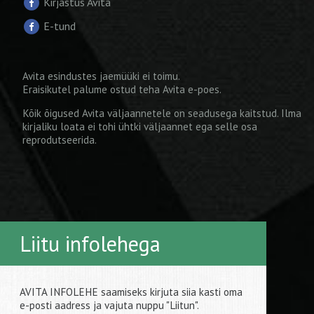
Kirjastus Avita
E-tund
Avita esindustes jaemüüki ei toimu.
Eraisikutel palume ostud teha
Avita e-poes
.
Kõik õigused Avita väljaannetele on seadusega kaitstud. Ilma
kirjaliku loata ei tohi ühtki väljaannet ega selle osa
reprodutseerida.
Liitu infolehega
AVITA INFOLEHE saamiseks kirjuta siia kasti oma
e-posti aadress ja vajuta nuppu "Liitun".