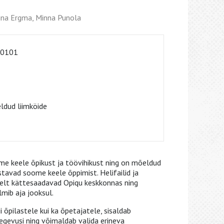
iina Ergma, Minna Punola
-0101
dud liimköide
 keele õpikust ja töövihikust ning on mõeldud
stavad soome keele õppimist. Helifailid ja
elt kättesaadavad Opiqu keskkonnas ning
mib aja jooksul.
õpilastele kui ka õpetajatele, sisaldab
egevusi ning võimaldab valida erineva