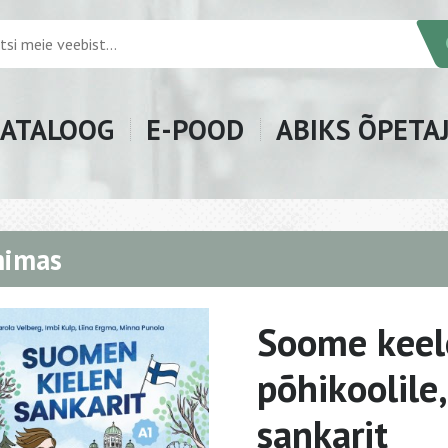
ATALOOG
E-POOD
ABIKS ÕPETA
mimas
Soome keel
põhikoolile
sankarit