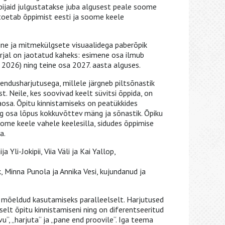
pijaid julgustatakse juba algusest peale soome
toetab õppimist eesti ja soome keele
ine ja mitmekülgsete visuaalidega paberõpik
jal on jaotatud kaheks: esimene osa ilmub
2026) ning teine osa 2027. aasta alguses.
endusharjutusega, millele järgneb piltsõnastik
t. Neile, kes soovivad keelt süvitsi õppida, on
osa. Õpitu kinnistamiseks on peatükkides
g osa lõpus kokkuvõttev mäng ja sõnastik. Õpiku
ome keele vahele keelesilla, sidudes õppimise
a.
 Yli-Jokipii, Viia Väli ja Kai Yallop,
, Minna Punola ja Annika Vesi, kujundanud ja
n mõeldud kasutamiseks paralleelselt. Harjutused
lt õpitu kinnistamiseni ning on diferentseeritud
“, „harjuta“ ja „pane end proovile“. Iga teema