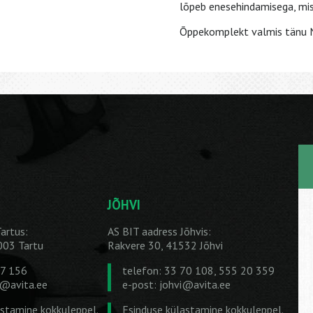
lõpeb enesehindamisega, mis
Õppekomplekt valmis tänu No
JÕHVI
artus:
AS BIT aadress Jõhvis:
1003 Tartu
Rakvere 30, 41532 Jõhvi
27 156
telefon: 33 70 108, 555 20 359
u@avita.ee
e-post:
johvi@avita.ee
astamine kokkuleppel.
Esinduse külastamine kokkuleppel.