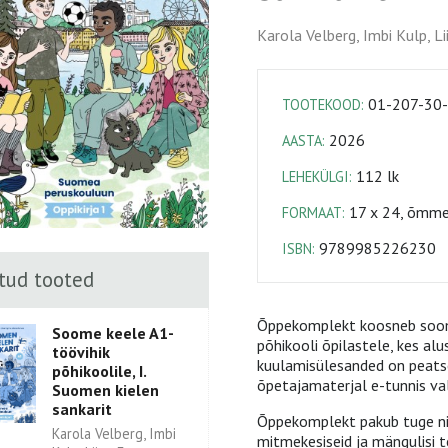
Karola Velberg, Imbi Kulp, L
01-207-30
TOOTEKOOD:
2026
AASTA:
112 lk
LEHEKÜLGI:
17 x 24, õmmel
FORMAAT:
9789985226230
ISBN:
tud tooted
Õppekomplekt koosneb soome
Soome keele A1-
põhikooli õpilastele, kes alu
töövihik
kuulamisülesanded on peats
põhikoolile, I.
õpetajamaterjal e-tunnis val
Suomen kielen
sankarit
Õppekomplekt pakub tuge nii 
Karola Velberg, Imbi
mitmekesiseid ja mängulisi t