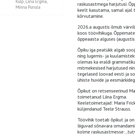
Kulp, Liina Ergma,
raskusastmega harjutusi. Õp
Minna Punola
keelt kasutama, samal ajal 
kõrvutamine.
2026.a augustis ilmub värvil
koos töövihikuga. Õppemater
õppeaasta alguses (augustis 
Õpiku iga peatükk algab sooj
ning lugemis- ja kuulamisteks
olemas ka eraldi grammatika
mitmekesised harjutused nin
tegelased loovad eesti ja so
ühiste huvide ja eesmärkideg
Õpikut on retsenseerinud Maija
toimetanud Liina Ergma.
Keeletoimetajad: Maria Frick
küljendanud Teele Strauss.
Töövihik toetab õpikut ja o
liiguvad sõnavara omandamise
kolme raskusastmesse: „tutvu