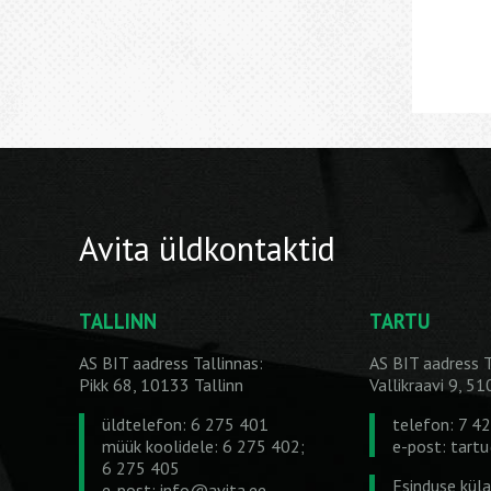
Avita üldkontaktid
TALLINN
TARTU
AS BIT aadress Tallinnas:
AS BIT aadress T
Pikk 68, 10133 Tallinn
Vallikraavi 9, 5
üldtelefon: 6 275 401
telefon: 7 4
müük koolidele: 6 275 402;
e-post:
tart
6 275 405
Esinduse kül
e-post:
info@avita.ee