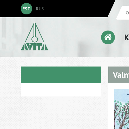
EST
RUS
K
Val