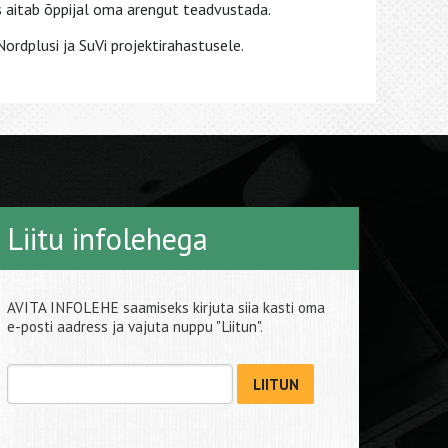
 aitab õppijal oma arengut teadvustada.
rdplusi ja SuVi projektirahastusele.
Liitu infolehega
AVITA INFOLEHE saamiseks kirjuta siia kasti oma
e-posti aadress ja vajuta nuppu "Liitun".
LIITUN