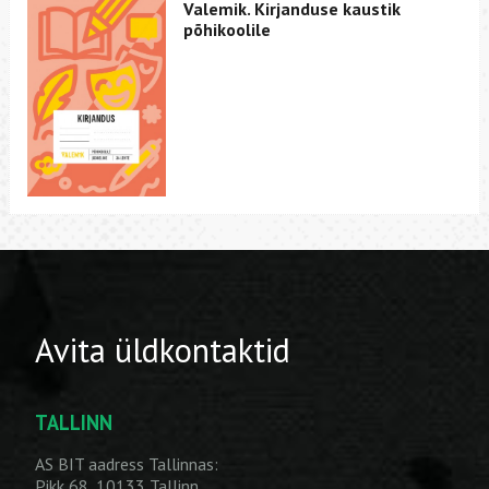
Valemik. Kirjanduse kaustik
põhikoolile
Avita üldkontaktid
TALLINN
AS BIT aadress Tallinnas:
Pikk 68, 10133 Tallinn