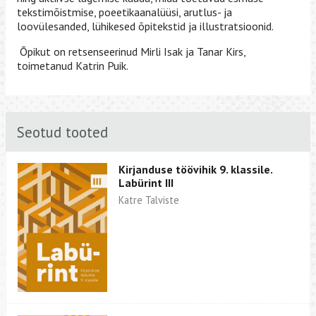
tekstimõistmise, poeetikaanalüüsi, arutlus- ja
loovülesanded, lühikesed õpitekstid ja illustratsioonid.
Õpikut on retsenseerinud Mirli Isak ja Tanar Kirs,
toimetanud Katrin Puik.
Seotud tooted
Kirjanduse töövihik 9. klassile.
Labürint III
Katre Talviste