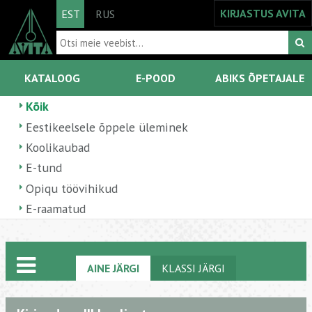
KIRJASTUS AVITA
EST
RUS
KATALOOG
E-POOD
ABIKS ÕPETAJALE
Kõik
Eestikeelsele õppele üleminek
Koolikaubad
E-tund
Opiqu töövihikud
E-raamatud
AINE JÄRGI
KLASSI JÄRGI