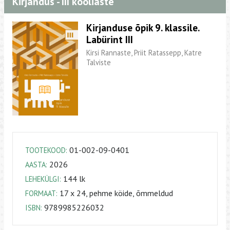
Kirjandus - III kooliaste
Kirjanduse õpik 9. klassile.
Labürint III
Kirsi Rannaste, Priit Ratassepp, Katre
Talviste
01-002-09-0401
TOOTEKOOD:
2026
AASTA:
144 lk
LEHEKÜLGI:
17 x 24, pehme köide, õmmeldud
FORMAAT:
9789985226032
ISBN: