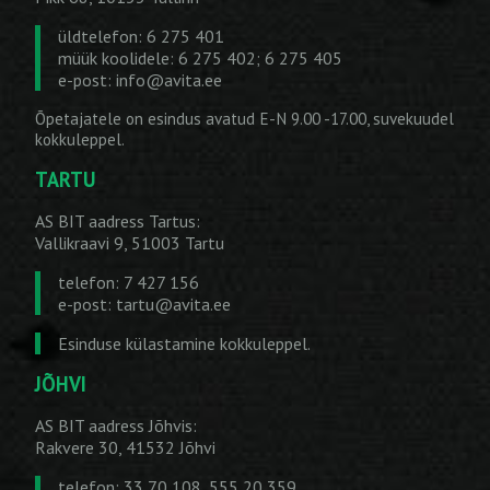
üldtelefon: 6 275 401
müük koolidele: 6 275 402; 6 275 405
e-post:
info@avita.ee
Õpetajatele on esindus avatud E-N 9.00 -17.00, suvekuudel
kokkuleppel.
TARTU
AS BIT aadress Tartus:
Vallikraavi 9, 51003 Tartu
telefon: 7 427 156
e-post:
tartu@avita.ee
Esinduse külastamine kokkuleppel.
JÕHVI
AS BIT aadress Jõhvis:
Rakvere 30, 41532 Jõhvi
telefon: 33 70 108, 555 20 359