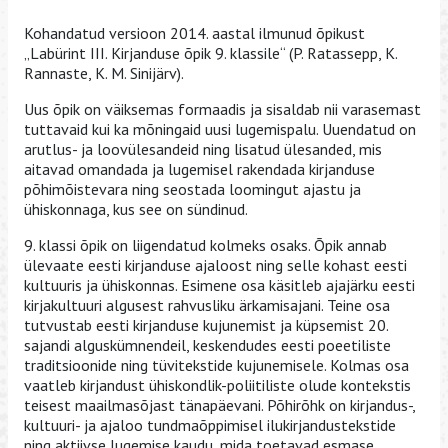
Kohandatud versioon 2014. aastal ilmunud õpikust
„Labürint III. Kirjanduse õpik 9. klassile“ (P. Ratassepp, K.
Rannaste, K. M. Sinijärv).
Uus õpik on väiksemas formaadis ja sisaldab nii varasemast
tuttavaid kui ka mõningaid uusi lugemispalu. Uuendatud on
arutlus- ja loovülesandeid ning lisatud ülesanded, mis
aitavad omandada ja lugemisel rakendada kirjanduse
põhimõistevara ning seostada loomingut ajastu ja
ühiskonnaga, kus see on sündinud.
9. klassi õpik on liigendatud kolmeks osaks. Õpik annab
ülevaate eesti kirjanduse ajaloost ning selle kohast eesti
kultuuris ja ühiskonnas. Esimene osa käsitleb ajajärku eesti
kirjakultuuri algusest rahvusliku ärkamisajani. Teine osa
tutvustab eesti kirjanduse kujunemist ja küpsemist 20.
sajandi alguskümnendeil, keskendudes eesti poeetiliste
traditsioonide ning tüvitekstide kujunemisele. Kolmas osa
vaatleb kirjandust ühiskondlik-poliitiliste olude kontekstis
teisest maailmasõjast tänapäevani. Põhirõhk on kirjandus-,
kultuuri- ja ajaloo tundmaõppimisel ilukirjandustekstide
ning aktiivse lugemise kaudu, mida toetavad esmase