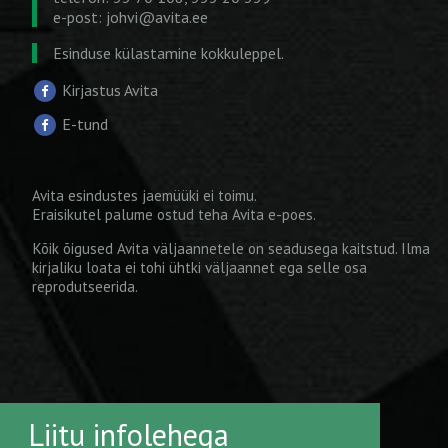
e-post:
johvi@avita.ee
Esinduse külastamine kokkuleppel.
Kirjastus Avita
E-tund
Avita esindustes jaemüüki ei toimu.
Eraisikutel palume ostud teha
Avita e-poes
.
Kõik õigused Avita väljaannetele on seadusega kaitstud. Ilma
kirjaliku loata ei tohi ühtki väljaannet ega selle osa
reprodutseerida.
Liitu infolehega