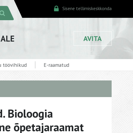
Sisene tellimiskeskkonda
JALE
AVITA
 töövihikud
E-raamatud
d. Bioloogia
ine õpetajaraamat