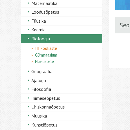
Matemaatika
Loodusõpetus
Füüsika
Seo
Keemia
Bioloogia
III kooliaste
Gümnaasium
Huvilistele
Geograafia
Ajalugu
Filosoofia
Inimeseõpetus
Ühiskonnaõpetus
Muusika
Kunstiõpetus