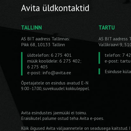
Avita üldkontaktid
TALLINN
TARTU
AS BIT aadress Tallinnas:
AS BIT aadress T
Pikk 68, 10133 Tallinn
Vallikraavi 9, 5
üldtelefon: 6 275 401
telefon: 7 4
müük koolidele: 6 275 402;
e-post:
tart
6 275 405
Esinduse kül
e-post:
info@avita.ee
Õpetajatele on esindus avatud E-N
9.00 -17.00, suvekuudel kokkuleppel.
Avita esindustes jaemüüki ei toimu.
Eraisikutel palume ostud teha
Avita e-poes
.
Kõik õigused Avita väljaannetele on seadusega kaitstud. Il