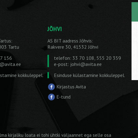
JÕHVI
artus:
AS BIT aadress Jõhvis:
1003 Tartu
Rakvere 30, 41532 Jõhvi
27 156
telefon: 33 70 108, 555 20 359
u@avita.ee
e-post:
johvi@avita.ee
astamine kokkuleppel.
Esinduse külastamine kokkuleppel.
Kirjastus Avita
E-tund
ma kirjaliku loata ei tohi ühtki väljaannet ega selle osa