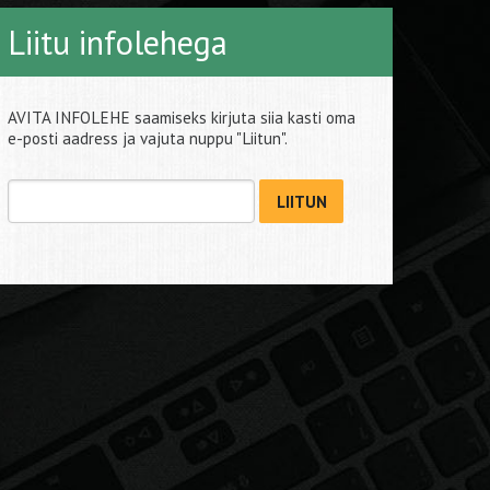
Liitu infolehega
AVITA INFOLEHE saamiseks kirjuta siia kasti oma
e-posti aadress ja vajuta nuppu "Liitun".
LIITUN