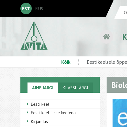
EST
RUS
K
Kõik
Eestikeelsele õpp
Biol
AINE JÄRGI
KLASSI JÄRGI
Eesti keel
Eesti keel teise keelena
Kirjandus