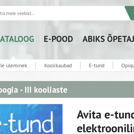
ATALOOG
E-POOD
ABIKS ÕPETA
ele üleminek
Koolikaubad
E-tund
Opiqu
oogia - III kooliaste
Avita e-tun
elektroonil