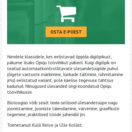
OSTA E-POEST
Nendele klassidele, kes eelistavad õppida digiõpikust,
pakume lisaks Opiqu töövihikut paberil. Kuigi digiõpik on
teatud automaatkontrollitavate ülesandetüüpide puhul
(õigete vastuste märkimine, lünkade täitmine, rühmitamine
jms) eelistatud variant, pole käelise tegevuse tähtsus
kadunud. Niisugused ülesanded ongi koondatud Opiqu
töövihikusse.
Bioloogias võib sealt leida selliseid ülesandetüüpe nagu
joonistamine, jooniste täiendamine, värvimine, graafikute
tegemine, praktilised tööde juhendid jm.
Toimetanud Külli Relve ja Ülle Kollist.