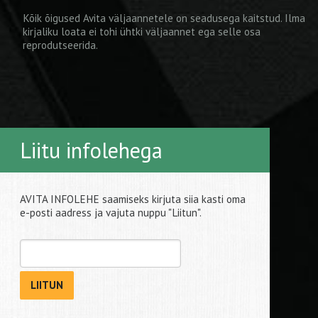
Kõik õigused Avita väljaannetele on seadusega kaitstud. Ilma
kirjaliku loata ei tohi ühtki väljaannet ega selle osa
reprodutseerida.
Liitu infolehega
AVITA INFOLEHE saamiseks kirjuta siia kasti oma
e-posti aadress ja vajuta nuppu "Liitun".
LIITUN