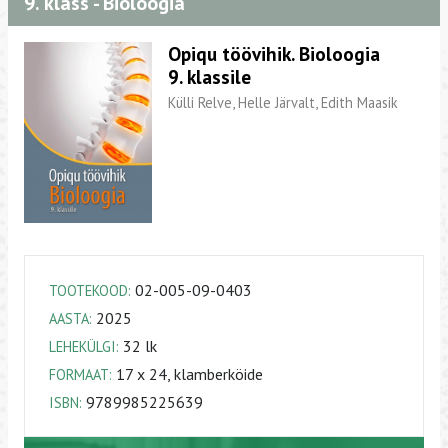
9. klass - Bioloogia
Opiqu töövihik. Bioloogia
9. klassile
Külli Relve, Helle Järvalt, Edith Maasik
02-005-09-0403
TOOTEKOOD:
2025
AASTA:
32 lk
LEHEKÜLGI:
17 x 24, klamberköide
FORMAAT:
9789985225639
ISBN: