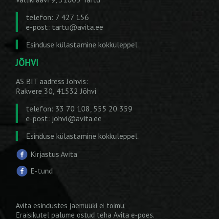
telefon: 7 427 156
e-post:
tartu@avita.ee
Esinduse külastamine kokkuleppel.
JÕHVI
AS BIT aadress Jõhvis:
Rakvere 30, 41532 Jõhvi
telefon: 33 70 108, 555 20 359
e-post:
johvi@avita.ee
Esinduse külastamine kokkuleppel.
Kirjastus Avita
E-tund
Avita esindustes jaemüüki ei toimu.
Eraisikutel palume ostud teha
Avita e-poes
.