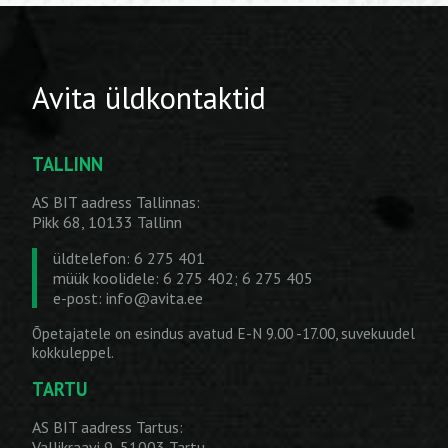
Avita üldkontaktid
TALLINN
AS BIT aadress Tallinnas:
Pikk 68, 10133 Tallinn
üldtelefon: 6 275 401
müük koolidele: 6 275 402; 6 275 405
e-post:
info@avita.ee
Õpetajatele on esindus avatud E-N 9.00 -17.00, suvekuudel
kokkuleppel.
TARTU
AS BIT aadress Tartus:
Vallikraavi 9, 51003 Tartu