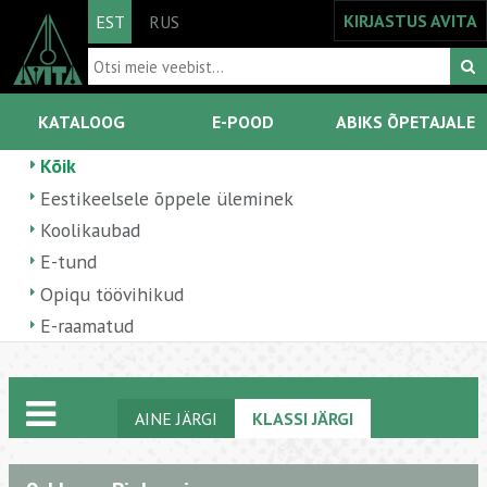
KIRJASTUS AVITA
EST
RUS
KATALOOG
E-POOD
ABIKS ÕPETAJALE
Kõik
Eestikeelsele õppele üleminek
Koolikaubad
E-tund
Opiqu töövihikud
E-raamatud
AINE JÄRGI
KLASSI JÄRGI