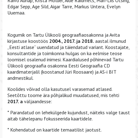
Raivo Aunap, Krista Mölder, Aide Raidmets, Mari-Liis Otsing,
Edgar Sepp, Age Sild, Aigar Tarre, Markus Untera, Evelyn
Uuemaa.
Kogumik on Tartu Ülikooli geograafiaosakonna ja Avita
kirjastuse koostöös
2004., 2017. ja 2018.
aastal ilmunud
„Eesti atlase“ uuendatud ja täiendatud variant. Koostajate,
konsultantide ja toimkonna hulgas on ka eelmise teose
loomisel osalenud inimesi. Kaardialused põhinevad Tartu
Ülikooli geograafia osakonna Eesti Geograafia CD
kaardimaterjalil (koostanud Jüri Roosaare) ja AS-i BIT
andmestikul.
Koolides võivad olla kasutusel varasemad atlased.
Seetõttu toome ära põhjalikud muudatused, mis tehti
2017. a
väljaandesse:
* Parandatud on lehekülgede kujundust, näiteks valge taust
aitab tähelepanu fokusseerida kaartidele.
* Kohendatud on kaartide temaatilist jaotust.