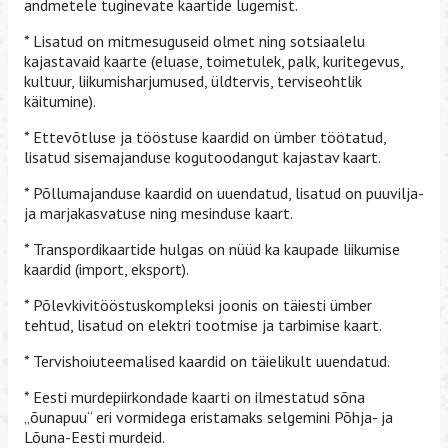
andmetele tuginevate kaartide lugemist.
* Lisatud on mitmesuguseid olmet ning sotsiaalelu
kajastavaid kaarte (eluase, toimetulek, palk, kuritegevus,
kultuur, liikumisharjumused, üldtervis, terviseohtlik
käitumine).
* Ettevõtluse ja tööstuse kaardid on ümber töötatud,
lisatud sisemajanduse kogutoodangut kajastav kaart.
* Põllumajanduse kaardid on uuendatud, lisatud on puuvilja-
ja marjakasvatuse ning mesinduse kaart.
* Transpordikaartide hulgas on nüüd ka kaupade liikumise
kaardid (import, eksport).
* Põlevkivitööstuskompleksi joonis on täiesti ümber
tehtud, lisatud on elektri tootmise ja tarbimise kaart.
* Tervishoiuteemalised kaardid on täielikult uuendatud.
* Eesti murdepiirkondade kaarti on ilmestatud sõna
„õunapuu“ eri vormidega eristamaks selgemini Põhja- ja
Lõuna-Eesti murdeid.