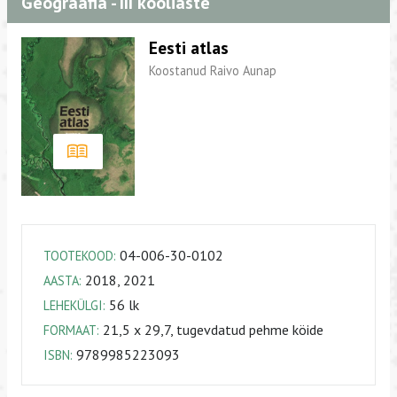
Geograafia - III kooliaste
Eesti atlas
Koostanud Raivo Aunap
04-006-30-0102
TOOTEKOOD:
2018, 2021
AASTA:
56 lk
LEHEKÜLGI:
21,5 x 29,7, tugevdatud pehme köide
FORMAAT:
9789985223093
ISBN: