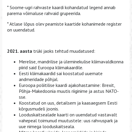
* Soome-ugri rahvaste kaardi kohandatud legend annab
parema võimaluse rahvaid grupeerida.
* Atlase lõpus olev peamiste kaartide kohanimede register
on uuendatud.
2021. aasta
trüki jaoks tehtud muudatused:
Merelise, mandrilise ja üleminekulise kliimavaldkonna
piirid said Euroopa kliimakaardile.
Eesti kliimakaardid sai koostatud uuemate
andmeridade põhjal.
Euroopa poliitilise kaardi ajakohastamine: Brexit,
Põhja-Makedoonia muutis riiginime ja astus NATO-
sse.
Koostatud on uus, detailsem ja kaasaegsem Eesti
kõrgusmudeli joonis.
Looduskaitsealade kaarti on uuendatud vastavalt
vahepeal toimunud muutustele: uus rahvuspark ja
uue nimega looduskaitseala.