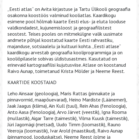
„Eesti atlas“ on Avita kirjastuse ja Tartu Ülikooli geograafia
osakonna koostöös valminud kooliatlas. Kaardikogu
esimene pool hõlmab kaarte Eesti elus- ja eluta looduse
valdkondadest, kujunemisloost ja geograafilistest
seostest. Teises pooles on mitmekülgne valik uusimate
andmete põhjal koostatud kaarte Eesti rahvastiku,
majanduse, sotsiaalelu ja kultuuri kohta. „Eesti atlase“
kaardikogu arvestab geograafia kooliprogrammiga ja on
kooliõpilasele sobivas üldistusastmes. Kasutatud on
erinevaid kartograafilisi kujutusviise. Atlase on koostanud
Raivo Aunap, toimetanud Krista Mölder ja Neeme Reest.
KAARTIDE KOOSTAJAD
Leho Ainsaar (geoloogia), Maris Rattas (pinnakate ja
pinnavormid, maapõuevarad), Heino Mardiste (Läänemeri),
Jaak Jaagus (kliima), Ain Kull (tuul), Rein Ahas (fenoloogia),
Anto Aasa (fenoloogia), Arvo Järvet (veestik), Igna Rooma
(mullastik), Aigar Tarre (taimestik), Vilma Kuusk (taimestik),
Jüri Jagomägi (metsad), Uudo Timm (loomastik), Rauno
Veeroja (loomastik), Ivar Arold (maastikud), Raivo Aunap
(pinnamood, looduskaitse), Neeme Reest (olme ja