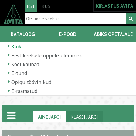
KIRJASTUS AVITA
EST
RUS
KATALOOG
E-POOD
ABIKS ÕPETAJALE
Kõik
Eestikeelsele õppele üleminek
Koolikaubad
E-tund
Opiqu töövihikud
E-raamatud
AINE JÄRGI
KLASSI JÄRGI