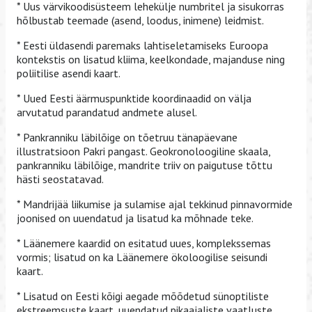
* Uus värvikoodisüsteem lehekülje numbritel ja sisukorras
hõlbustab teemade (asend, loodus, inimene) leidmist.
* Eesti üldasendi paremaks lahtiseletamiseks Euroopa
kontekstis on lisatud kliima, keelkondade, majanduse ning
poliitilise asendi kaart.
* Uued Eesti äärmuspunktide koordinaadid on välja
arvutatud parandatud andmete alusel.
* Pankranniku läbilõige on tõetruu tänapäevane
illustratsioon Pakri pangast. Geokronoloogiline skaala,
pankranniku läbilõige, mandrite triiv on paigutuse tõttu
hästi seostatavad.
* Mandrijää liikumise ja sulamise ajal tekkinud pinnavormide
joonised on uuendatud ja lisatud ka mõhnade teke.
* Läänemere kaardid on esitatud uues, komplekssemas
vormis; lisatud on ka Läänemere ökoloogilise seisundi
kaart.
* Lisatud on Eesti kõigi aegade mõõdetud sünoptiliste
ekstreemsuste kaart, uuendatud pikaajaliste vaatluste