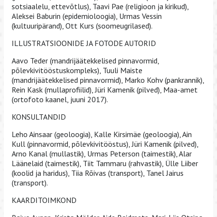
sotsiaalelu, ettevõtlus), Taavi Pae (religioon ja kirikud),
Aleksei Baburin (epidemioloogia), Urmas Vessin
(kultuuripärand), Ott Kurs (soomeugrilased).
ILLUSTRATSIOONIDE JA FOTODE AUTORID
Aavo Teder (mandrijäätekkelised pinnavormid,
põlevkivitööstuskompleks), Tuuli Maiste
(mandrijäätekkelised pinnavormid), Marko Kohv (pankrannik),
Rein Kask (mullaprofiilid), Jüri Kamenik (pilved), Maa-amet
(ortofoto kaanel, juuni 2017).
KONSULTANDID
Leho Ainsaar (geoloogia), Kalle Kirsimäe (geoloogia), Ain
Kull (pinnavormid, põlevkivitööstus), Jüri Kamenik (pilved),
Arno Kanal (mullastik), Urmas Peterson (taimestik), Alar
Läänelaid (taimestik), Tiit Tammaru (rahvastik), Ülle Liiber
(koolid ja haridus), Tiia Rõivas (transport), Tanel Jairus
(transport).
KAARDITOIMKOND