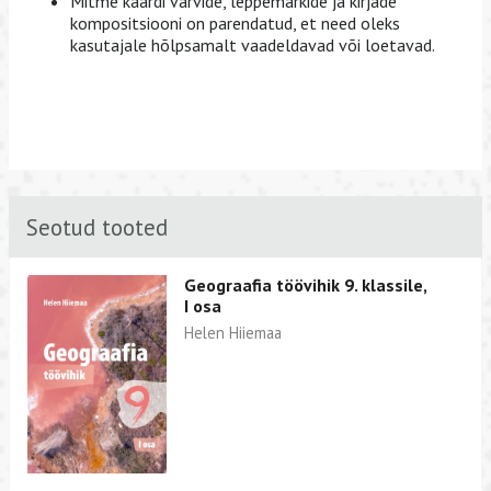
Mitme kaardi värvide, leppemärkide ja kirjade
kompositsiooni on parendatud, et need oleks
kasutajale hõlpsamalt vaadeldavad või loetavad.
Seotud tooted
Geograafia töövihik 9. klassile,
I osa
Helen Hiiemaa