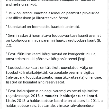
andmete graafikud.
* Tsükloni arengu kaartide asemel on peamiste pilveliikide
klassifikatsioon ja illustreerivad fotod.
* Uuendatud on loomastiku kaartide andmeid.
* Senini raskesti hoomatava loodusväärtuse kaardi asemel
on kooliprogrammiga paremini haakuv ürglooduse kaart (lk
22).
* Eesti füüsilise kaardi kõrgusarvud on korrigeeritud uue,
Amsterdami nullil põhineva kõrgussüsteemi järgi.
* Looduskaitse kaart on täielikult uuendatud, välja on
toodud kõik üksikobjektid. Kaitsealade peamine liigitus
(rahvuspark, looduskaitseala, maastikukaitseala) on endine,
lisatud on hoiualad ning reservaadid.
* Eesti haldusjaotus on nagu varemgi esitatud ajaloolise
tagasivaatega.
2018. a muudeti haldusjaotuse kaarti.
Lisaks 2018. a haldusjaotuse kaardile on atlases ka 2011. a
haldusjaotuse seis, toetamaks viimase rahvaloenduse