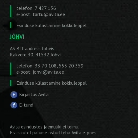
telefon: 7 427 156
e-post:
tartu@avita.ee
Esinduse külastamine kokkuleppel.
JÕHVI
AS BIT aadress Jõhvis:
Rakvere 30, 41532 Jõhvi
telefon: 33 70 108, 555 20 359
e-post:
johvi@avita.ee
Esinduse külastamine kokkuleppel.
Kirjastus Avita
E-tund
Avita esindustes jaemüüki ei toimu.
Eraisikutel palume ostud teha
Avita e-poes
.