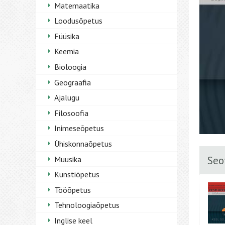
Matemaatika
Loodusõpetus
Füüsika
Keemia
Bioloogia
Geograafia
Ajalugu
Filosoofia
Inimeseõpetus
Ühiskonnaõpetus
Seo
Muusika
Kunstiõpetus
Tööõpetus
Tehnoloogiaõpetus
Inglise keel