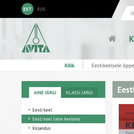
EST
RUS
K
Kõik
Eestikeelsele õpp
Eest
AINE JÄRGI
KLASSI JÄRGI
Eesti keel
Eesti keel teise keelena
Kirjandus