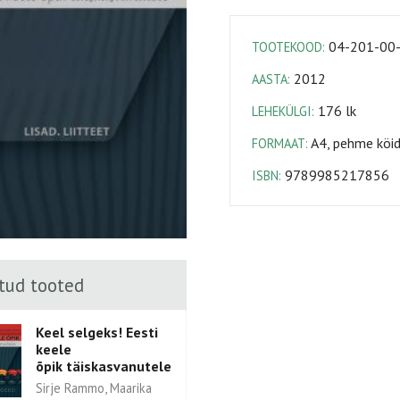
04-201-00
TOOTEKOOD:
2012
AASTA:
176 lk
LEHEKÜLGI:
A4, pehme köi
FORMAAT:
9789985217856
ISBN:
tud tooted
Keel selgeks! Eesti
keele
õpik täiskasvanutele
Sirje Rammo, Maarika