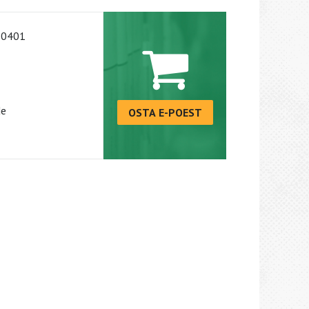
-0401
de
OSTA E-POEST