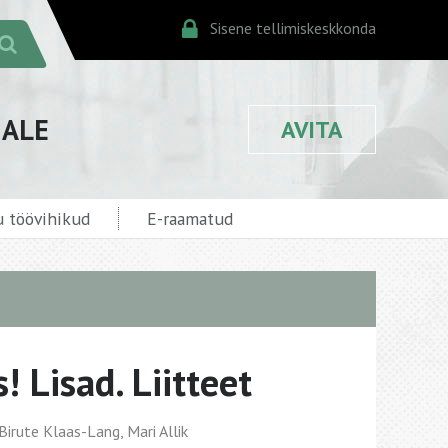
Sisene tellimiskeskkonda
JALE
AVITA
 töövihikud
E-raamatud
! Lisad. Liitteet
Birute Klaas-Lang, Mari Allik