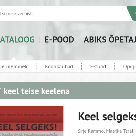
ATALOOG
E-POOD
ABIKS ÕPETA
ele üleminek
Koolikaubad
E-tund
Opiqu
i keel teise keelena
Keel selgeks
Sirje Rammo, Maarika Teral, 