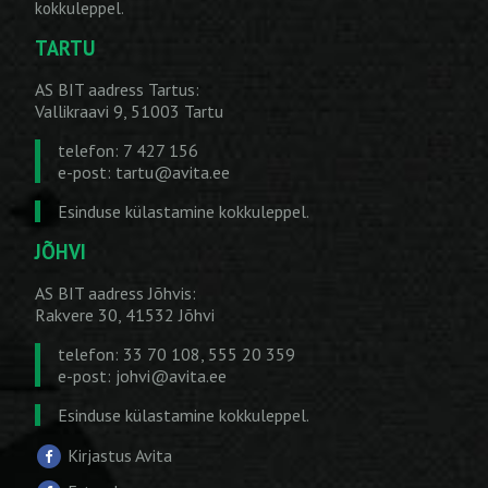
kokkuleppel.
TARTU
AS BIT aadress Tartus:
Vallikraavi 9, 51003 Tartu
telefon: 7 427 156
e-post:
tartu@avita.ee
Esinduse külastamine kokkuleppel.
JÕHVI
AS BIT aadress Jõhvis:
Rakvere 30, 41532 Jõhvi
telefon: 33 70 108, 555 20 359
e-post:
johvi@avita.ee
Esinduse külastamine kokkuleppel.
Kirjastus Avita