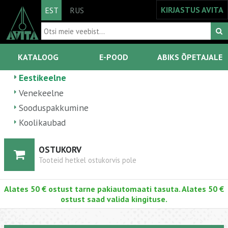
KIRJASTUS AVITA
EST
RUS
KATALOOG
E-POOD
ABIKS ÕPETAJALE
Eestikeelne
Venekeelne
Sooduspakkumine
Koolikaubad
OSTUKORV
Tooteid hetkel ostukorvis pole
Alates 50 € ostust tarne pakiautomaati tasuta. Alates 50 €
ostust saad valida kingituse.