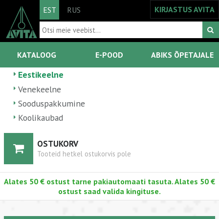
KIRJASTUS AVITA
EST
RUS
KATALOOG
E-POOD
ABIKS ÕPETAJALE
Eestikeelne
Venekeelne
Sooduspakkumine
Koolikaubad
OSTUKORV
Tooteid hetkel ostukorvis pole
Alates 50 € ostust tarne pakiautomaati tasuta. Alates 50 €
ostust saad valida kingituse.