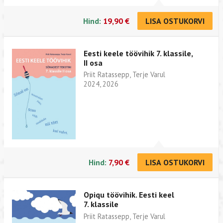
Hind:
19,90 €
LISA OSTUKORVI
Eesti keele töövihik 7. klassile,
II osa
Priit Ratassepp, Terje Varul
2024, 2026
Hind:
7,90 €
LISA OSTUKORVI
Opiqu töövihik. Eesti keel
7. klassile
Priit Ratassepp, Terje Varul