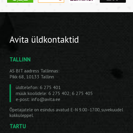
Avita üldkontaktid
TALLINN
AS BIT aadress Tallinnas:
Pikk 68, 10133 Tallinn
üldtelefon: 6 275 401
müük koolidele: 6 275 402; 6 275 405
e-post:
info@avita.ee
Õpetajatele on esindus avatud E-N 9.00 -17.00, suvekuudel
kokkuleppel.
TARTU