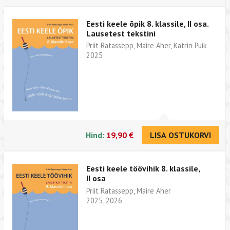
Eesti keele õpik 8. klassile, II osa.
Lausetest tekstini
Priit Ratassepp, Maire Aher, Katrin Puik
2025
Hind:
19,90 €
LISA OSTUKORVI
Eesti keele töövihik 8. klassile,
II osa
Priit Ratassepp, Maire Aher
2025, 2026