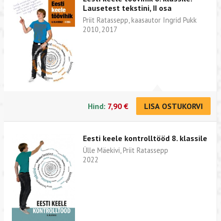
Lausetest tekstini, II osa
Priit Ratassepp, kaasautor Ingrid Pukk
2010, 2017
Hind:
7,90 €
LISA OSTUKORVI
Eesti keele kontrolltööd 8. klassile
Ülle Mäekivi, Priit Ratassepp
2022