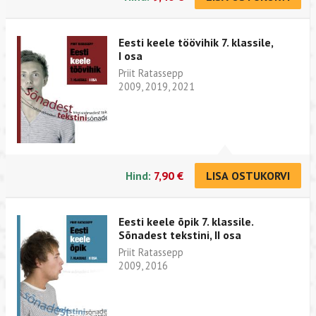
Eesti keele töövihik 7. klassile,
I osa
Priit Ratassepp
2009, 2019, 2021
Hind:
7,90 €
LISA OSTUKORVI
Eesti keele õpik 7. klassile.
Sõnadest tekstini, II osa
Priit Ratassepp
2009, 2016