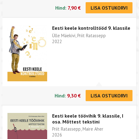
Hind:
7,90 €
LISA OSTUKORVI
Eesti keele kontrolltööd 9. klassile
Ülle Mäekivi, Priit Ratassepp
2022
Hind:
9,30 €
LISA OSTUKORVI
Eesti keele töövihik 9. klassile, I
osa. Mõttest tekstini
Priit Ratassepp, Maire Aher
2026