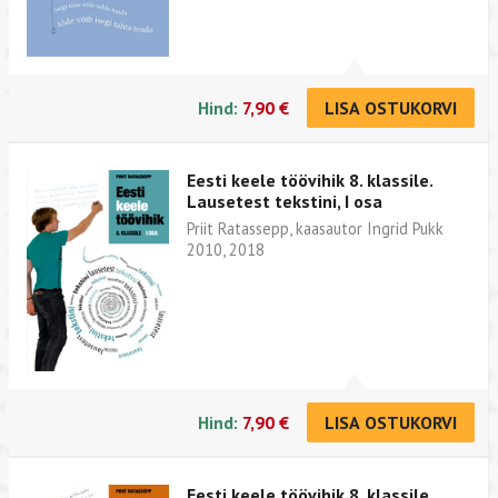
Hind:
7,90 €
LISA OSTUKORVI
Eesti keele töövihik 8. klassile.
Lausetest tekstini, I osa
Priit Ratassepp, kaasautor Ingrid Pukk
2010, 2018
Hind:
7,90 €
LISA OSTUKORVI
Eesti keele töövihik 8. klassile.