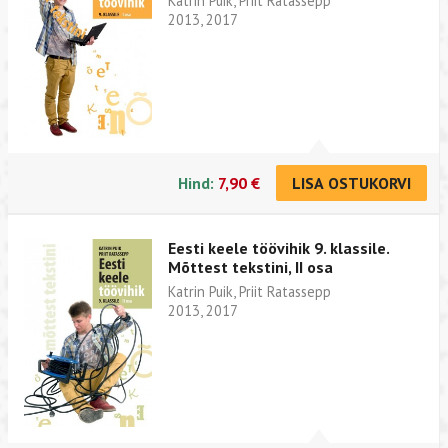
Katrin Puik, Priit Ratassepp
2013, 2017
Hind:
7,90 €
LISA OSTUKORVI
Eesti keele töövihik 9. klassile.
Mõttest tekstini, II osa
Katrin Puik, Priit Ratassepp
2013, 2017