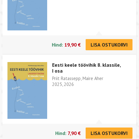
Hind:
19,90 €
LISA OSTUKORVI
Eesti keele töövihik 8. klassile,
I osa
Priit Ratassepp, Maire Aher
2025, 2026
Hind:
7,90 €
LISA OSTUKORVI