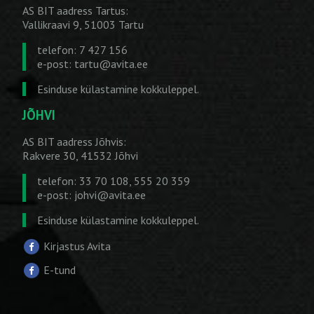
AS BIT aadress Tartus:
Vallikraavi 9, 51003 Tartu
telefon: 7 427 156
e-post:
tartu@avita.ee
Esinduse külastamine kokkuleppel.
JÕHVI
AS BIT aadress Jõhvis:
Rakvere 30, 41532 Jõhvi
telefon: 33 70 108, 555 20 359
e-post:
johvi@avita.ee
Esinduse külastamine kokkuleppel.
Kirjastus Avita
E-tund