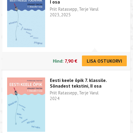
I osa
Priit Ratassepp, Terje Varul
2023, 2025
Hind:
7,90 €
LISA OSTUKORVI
Eesti keele õpik 7. klassile.
Sõnadest tekstini, II osa
Priit Ratassepp, Terje Varul
2024