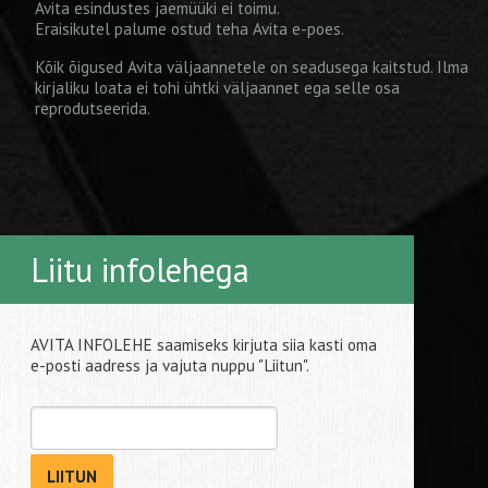
Avita esindustes jaemüüki ei toimu.
Eraisikutel palume ostud teha
Avita e-poes
.
Kõik õigused Avita väljaannetele on seadusega kaitstud. Ilma
kirjaliku loata ei tohi ühtki väljaannet ega selle osa
reprodutseerida.
Liitu infolehega
AVITA INFOLEHE saamiseks kirjuta siia kasti oma
e-posti aadress ja vajuta nuppu "Liitun".
LIITUN