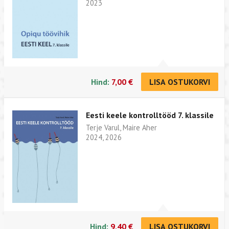
2023
Hind:
7,00 €
LISA OSTUKORVI
Eesti keele kontrolltööd 7. klassile
Terje Varul, Maire Aher
2024, 2026
Hind:
9,40 €
LISA OSTUKORVI