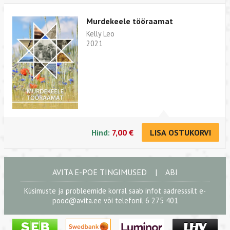
Murdekeele tööraamat
Kelly Leo
2021
Hind:
7,00 €
LISA OSTUKORVI
AVITA E-POE TINGIMUSED
|
ABI
Küsimuste ja probleemide korral saab infot aadresssilt
e-
pood@avita.ee
või telefonil 6 275 401