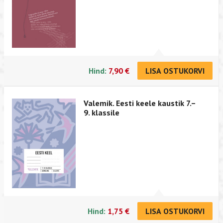
Hind:
7,90 €
LISA OSTUKORVI
Valemik. Eesti keele kaustik 7.–
9. klassile
Hind:
1,75 €
LISA OSTUKORVI