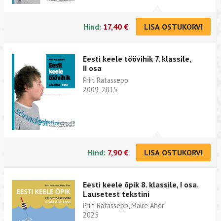
Hind:
17,40 €
LISA OSTUKORVI
Eesti keele töövihik 7. klassile,
II osa
Priit Ratassepp
2009, 2015
Hind:
7,90 €
LISA OSTUKORVI
Eesti keele õpik 8. klassile, I osa.
Lausetest tekstini
Priit Ratassepp, Maire Aher
2025