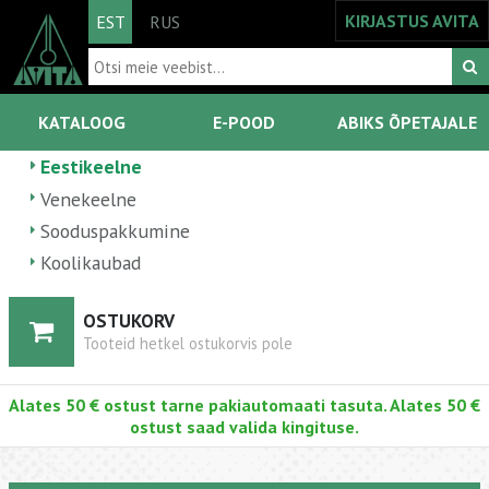
KIRJASTUS AVITA
EST
RUS
KATALOOG
E-POOD
ABIKS ÕPETAJALE
Eestikeelne
Venekeelne
Sooduspakkumine
Koolikaubad
OSTUKORV
Tooteid hetkel ostukorvis pole
Alates 50 € ostust tarne pakiautomaati tasuta. Alates 50 €
ostust saad valida kingituse.