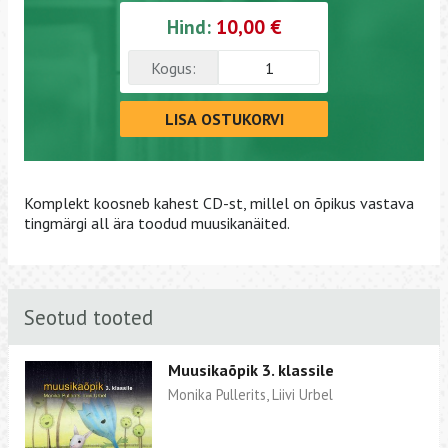
Hind:
10,00 €
Kogus:
LISA OSTUKORVI
Komplekt koosneb kahest CD-st, millel on õpikus vastava
tingmärgi all ära toodud muusikanäited.
Seotud tooted
Muusikaõpik 3. klassile
Monika Pullerits, Liivi Urbel