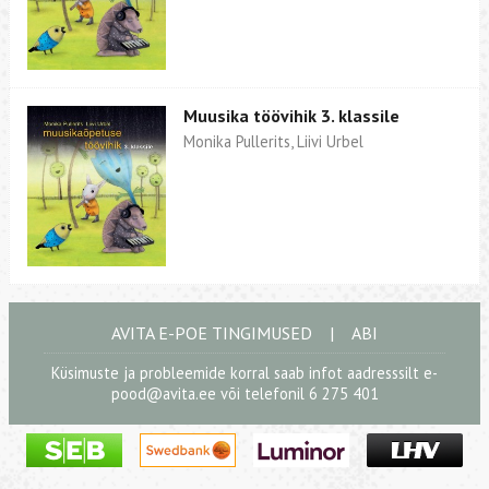
Muusika töövihik 3. klassile
Monika Pullerits, Liivi Urbel
AVITA E-POE TINGIMUSED
|
ABI
Küsimuste ja probleemide korral saab infot aadresssilt
e-
pood@avita.ee
või telefonil 6 275 401