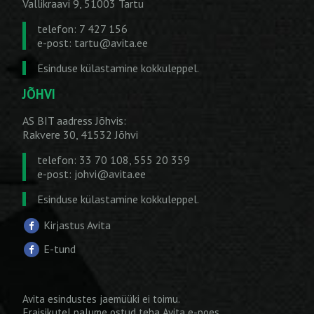
Vallikraavi 9, 51003 Tartu
telefon: 7 427 156
e-post:
tartu@avita.ee
Esinduse külastamine kokkuleppel.
JÕHVI
AS BIT aadress Jõhvis:
Rakvere 30, 41532 Jõhvi
telefon: 33 70 108, 555 20 359
e-post:
johvi@avita.ee
Esinduse külastamine kokkuleppel.
Kirjastus Avita
E-tund
Avita esindustes jaemüüki ei toimu.
Eraisikutel palume ostud teha
Avita e-poes
.