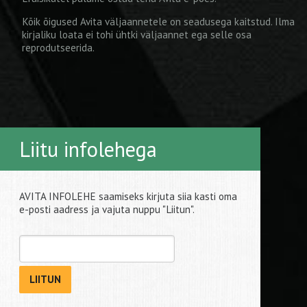
Kõik õigused Avita väljaannetele on seadusega kaitstud. Ilma
kirjaliku loata ei tohi ühtki väljaannet ega selle osa
reprodutseerida.
Liitu infolehega
AVITA INFOLEHE saamiseks kirjuta siia kasti oma
e-posti aadress ja vajuta nuppu "Liitun".
LIITUN