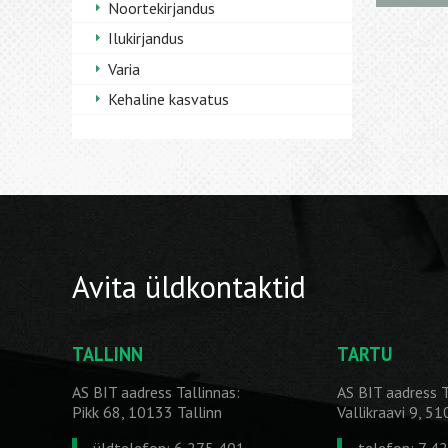
Noortekirjandus
Ilukirjandus
Varia
Kehaline kasvatus
Avita üldkontaktid
TALLINN
TARTU
AS BIT aadress Tallinnas:
AS BIT aadress T
Pikk 68, 10133 Tallinn
Vallikraavi 9, 5
üldtelefon: 6 275 401
telefon: 7 4