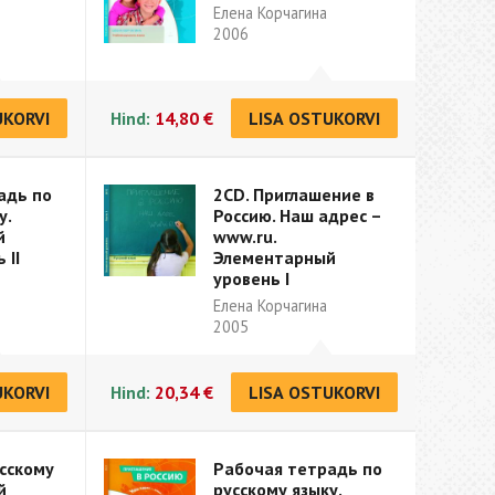
Елена Корчагина
2006
UKORVI
Hind:
14,80 €
LISA OSTUKORVI
адь по
2CD. Приглашение в
у.
Россию. Наш адрес –
й
www.ru.
 II
Элементарный
уровень I
Елена Корчагина
2005
UKORVI
Hind:
20,34 €
LISA OSTUKORVI
усскому
Рабочая тетрадь по
й
русскому языку.