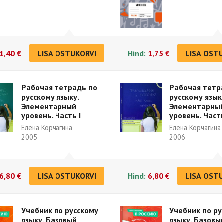
1,40 €
LISA OSTUKORVI
Hind:
1,75 €
LISA OST
Рабочая тетрадь по
Рабочая тетр
русскому языку.
русскому язык
Элементарный
Элементарны
уровень. Часть I
уровень. Часть
Елена Корчагина
Елена Корчагина
2005
2006
6,80 €
LISA OSTUKORVI
Hind:
6,80 €
LISA OST
Учебник по русскому
Учебник по р
языку. Базовый
языку. Базовы