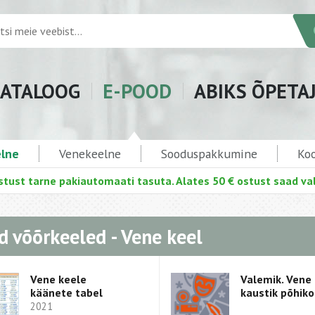
ATALOOG
E-POOD
ABIKS ÕPETA
elne
Venekeelne
Sooduspakkumine
Koo
stust tarne pakiautomaati tasuta. Alates 50 € ostust saad val
 võõrkeeled - Vene keel
Vene keele
Valemik. Vene
käänete tabel
kaustik põhiko
2021