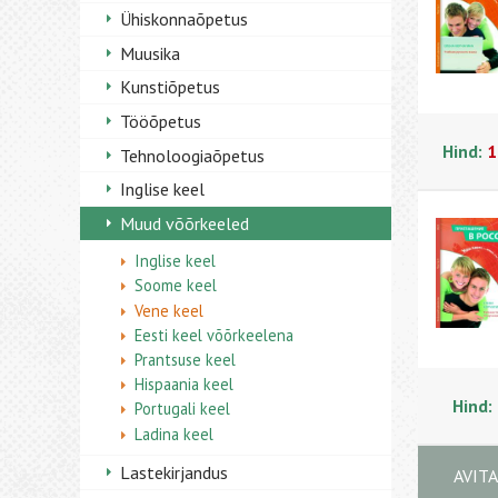
Ühiskonnaõpetus
Muusika
Kunstiõpetus
Tööõpetus
Hind:
1
Tehnoloogiaõpetus
Inglise keel
Muud võõrkeeled
Inglise keel
Soome keel
Vene keel
Eesti keel võõrkeelena
Prantsuse keel
Hispaania keel
Hind:
Portugali keel
Ladina keel
Lastekirjandus
AVIT