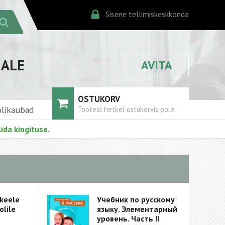
Sisene tellimiskeskkonda
JALE
AVITA
OSTUKORV
likaubad
Tooteid hetkel ostukorvis pole
ida kingituse.
 keele
Учебник по русскому
olile
языку. Элементарный
уровень. Часть II