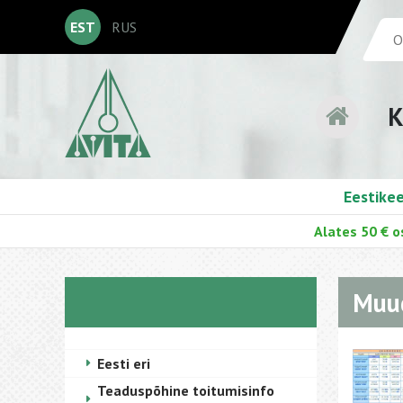
EST
RUS
K
Eestike
Alates 50 € o
Muud
Eesti eri
Teaduspõhine toitumisinfo