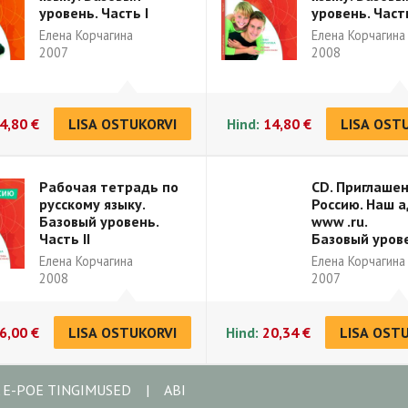
уровень. Часть I
уровень. Часть
Елена Корчагина
Елена Корчагина
2007
2008
4,80 €
LISA OSTUKORVI
Hind:
14,80 €
LISA OST
Рабочая тетрадь по
CD. Приглашен
русскому языку.
Россию. Наш а
Базовый уровень.
www .ru.
Часть II
Базовый уров
Елена Корчагина
Елена Корчагина
2008
2007
6,00 €
LISA OSTUKORVI
Hind:
20,34 €
LISA OST
A E-POE TINGIMUSED
|
ABI