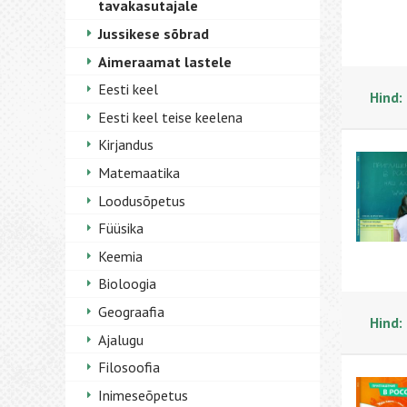
tavakasutajale
Jussikese sõbrad
Aimeraamat lastele
Eesti keel
Hind:
Eesti keel teise keelena
Kirjandus
Matemaatika
Loodusõpetus
Füüsika
Keemia
Bioloogia
Geograafia
Hind:
Ajalugu
Filosoofia
Inimeseõpetus