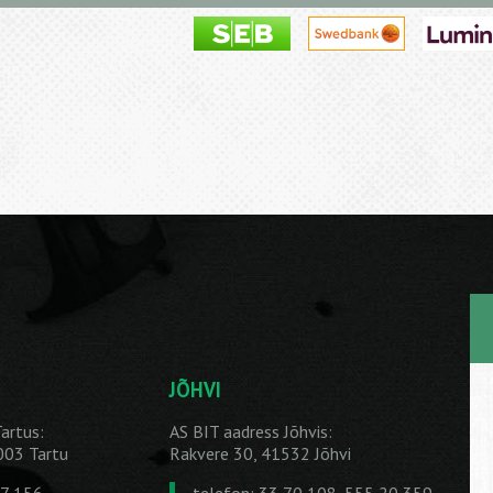
JÕHVI
artus:
AS BIT aadress Jõhvis:
1003 Tartu
Rakvere 30, 41532 Jõhvi
27 156
telefon: 33 70 108, 555 20 359