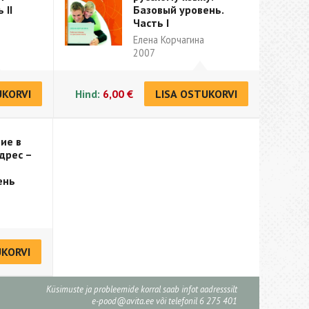
 II
Базовый уровень.
Часть I
Елена Корчагина
2007
UKORVI
Hind:
6,00 €
LISA OSTUKORVI
ие в
дрес –
ень
UKORVI
Küsimuste ja probleemide korral saab infot aadresssilt
e-pood@avita.ee
või telefonil 6 275 401