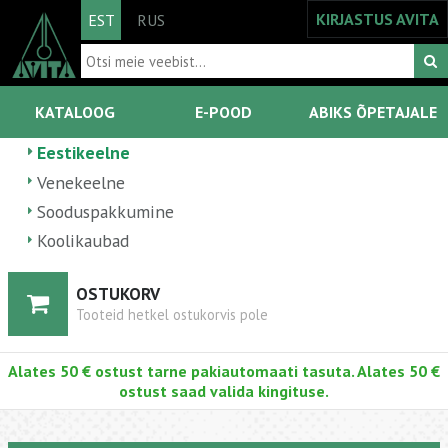
KIRJASTUS AVITA
EST
RUS
KATALOOG
E-POOD
ABIKS ÕPETAJALE
Eestikeelne
Venekeelne
Sooduspakkumine
Koolikaubad
OSTUKORV
Tooteid hetkel ostukorvis pole
Alates 50 € ostust tarne pakiautomaati tasuta. Alates 50 €
ostust saad valida kingituse.