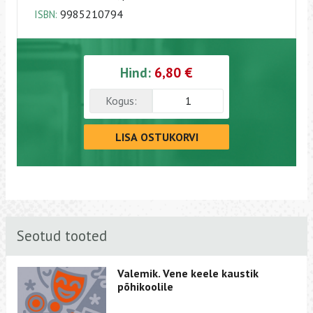
9985210794
ISBN:
Hind:
6,80 €
Kogus:
LISA OSTUKORVI
Seotud tooted
Valemik. Vene keele kaustik
põhikoolile