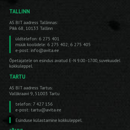
TALLINN
AS BIT aadress Tallinnas:
Pikk 68, 10133 Tallinn
üldtelefon: 6 275 401
müük koolidele: 6 275 402; 6 275 405
e-post:
info@avita.ee
Õpetajatele on esindus avatud E-N 9.00 -17.00, suvekuudel
kokkuleppel.
TARTU
AS BIT aadress Tartus:
Vallikraavi 9, 51003 Tartu
telefon: 7 427 156
e-post:
tartu@avita.ee
Esinduse külastamine kokkuleppel.