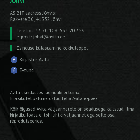
JÕHVI
AS BIT aadress Jõhvis:
Rakvere 30, 41532 Jõhvi
telefon: 33 70 108, 555 20 359
e-post:
johvi@avita.ee
Esinduse külastamine kokkuleppel.
Kirjastus Avita
E-tund
Avita esindustes jaemüüki ei toimu.
Eraisikutel palume ostud teha
Avita e-poes
.
Kõik õigused Avita väljaannetele on seadusega kaitstud. Ilma
kirjaliku loata ei tohi ühtki väljaannet ega selle osa
reprodutseerida.