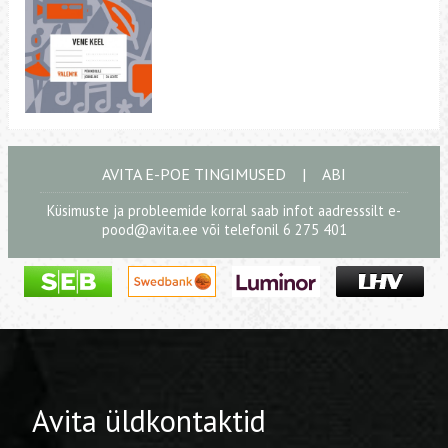
AVITA E-POE TINGIMUSED
|
ABI
Küsimuste ja probleemide korral saab infot aadresssilt
e-
pood@avita.ee
või telefonil 6 275 401
Avita üldkontaktid