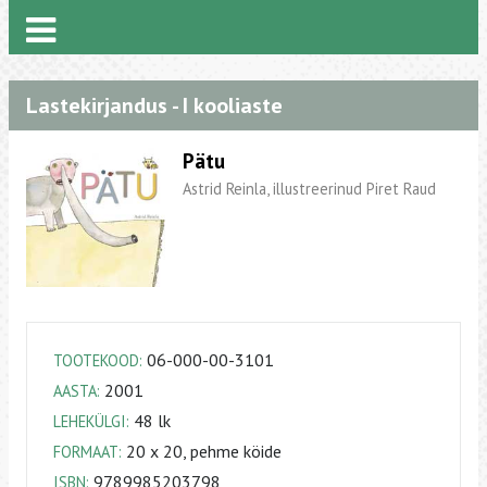
Lastekirjandus - I kooliaste
Pätu
Astrid Reinla, illustreerinud Piret Raud
06-000-00-3101
TOOTEKOOD:
2001
AASTA:
48 lk
LEHEKÜLGI:
20 x 20, pehme köide
FORMAAT:
9789985203798
ISBN: