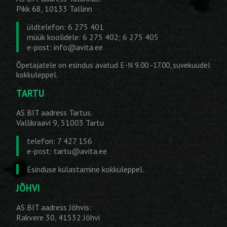
Pikk 68, 10133 Tallinn
üldtelefon: 6 275 401
müük koolidele: 6 275 402; 6 275 405
e-post:
info@avita.ee
Õpetajatele on esindus avatud E-N 9.00 -17.00, suvekuudel
kokkuleppel.
TARTU
AS BIT aadress Tartus:
Vallikraavi 9, 51003 Tartu
telefon: 7 427 156
e-post:
tartu@avita.ee
Esinduse külastamine kokkuleppel.
JÕHVI
AS BIT aadress Jõhvis:
Rakvere 30, 41532 Jõhvi