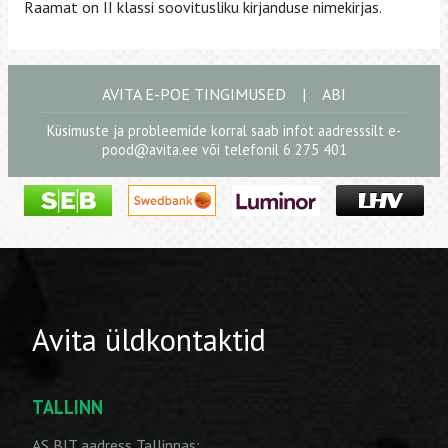
Raamat on II klassi soovitusliku kirjanduse nimekirjas.
AVITA E-POE TINGIMUSED
|
ABI
Küsimuste ja probleemide korral saab infot aadresssilt
e-
pood@avita.ee
või telefonil 6 275 401
Avita üldkontaktid
TALLINN
AS BIT aadress Tallinnas: