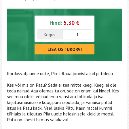
Hind:
5,30 €
Kogus:
LISA OSTUKORVI
Kordusväljaanne uute, Piret Raua joonistatud piltidega.
Kes või mis on Pätu? Seda ei tea mitte keegi. Keegi ei ole
teda näinud. Aga olemas ta on, see on enam kui kindel. Kes
see muu oleks võinud ema vaasi ära lõhkuda ja isa
kirjutusmasinasse koogipuru raputada, ja vanaisa prillid
istus ka Pätu katki. Veel laskis Pätu Kauri rattal kummi
tühjaks ja tilgutas Piia uuele helesinisele kleidile moosi.
Pätu on tõesti hirmus salakaval.