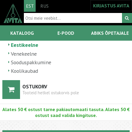
KIRJASTUS AVITA
EST
RUS
KATALOOG
E-POOD
ABIKS ÕPETAJALE
Eestikeelne
Venekeelne
Sooduspakkumine
Koolikaubad
OSTUKORV
Tooteid hetkel ostukorvis pole
Alates 50 € ostust tarne pakiautomaati tasuta. Alates 50 €
ostust saad valida kingituse.