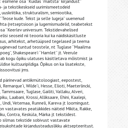
 esimene osa “Kuidas “maitsta” kirjandust”
- ja tekstikeskseid uurimismeetodeid
uskriitika, strukturalism, semiootika,
 ”Teose kude. Tekst ja selle lugeja” uuenenud
kohta (retseptsioon ja lugemismudelid, teabetekst
 osa “Keerlev universum. Tekstidevahelised
lisi seoseid nii teooria kui ka näidiskäsitluste
alsus, arhitekst, arhetüüpsed tegelased ja teema
d tuginevad tuntud teostele, nt Tuglase “Maailma
ipoeg”, Shakespeare’i “Hamlet” jt. Veerule
tab kogu õpiku ulatuses käsitletava mõistmist ja
ldise kultuuripildiga. Õpikus on ka lisatekste,
issoovitusi jms.
d pärinevad antiikmütoloogiast, eepostest,
 Remarque´i, Wilde´i, Hesse, Elioti, Maeterlincki,
u, Tammsaare, Tuglase, Gailiti, Vallaku, Alveri,
piku, Laabani, Krossi, Alliksaare, Ehini, Kaalepi,
e, Undi, Vetemaa, Runneli, Kareva jt loomingust.
 vastavates peatükkides näiteid Mikita, Rakke,
niku, Contra, Kesküla, Märka jt tekstidest.
ab silmas tekstide sobivust vastavate
eisukohtade kirjandusteaduslikku aktsepteeritust.