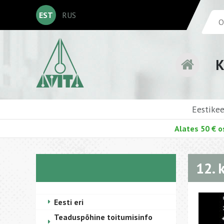
EST
RUS
K
Eestike
Alates 50 € o
12. 
Eesti eri
Teaduspõhine toitumisinfo