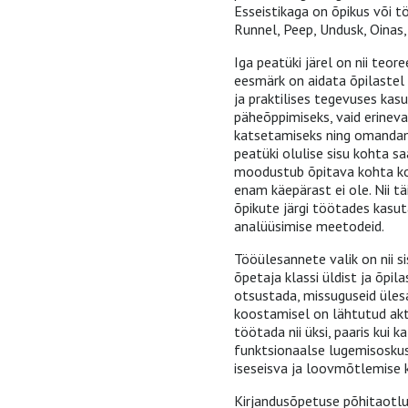
Esseistikaga on õpikus või tö
Runnel, Peep, Undusk, Oinas, K
Iga peatüki järel on nii teoree
eesmärk on aidata õpilastel
ja praktilises tegevuses kas
päheõppimiseks, vaid erine
katsetamiseks ning omandam
peatüki olulise sisu kohta s
moodustub õpitava kohta kokk
enam käepärast ei ole. Nii tä
õpikute järgi töötades kasu
analüüsimise meetodeid.
Tööülesannete valik on nii s
õpetaja klassi üldist ja õpil
otsustada, missuguseid üles
koostamisel on lähtutud akt
töötada nii üksi, paaris kui
funktsionaalse lugemisosku
iseseisva ja loovmõtlemise 
Kirjandusõpetuse põhitaotlus