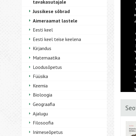
tavakasutajale
Jussikese sõbrad
Aimeraamat lastele
Eesti keel
Eesti keel teise keelena
Kirjandus
Matemaatika
Loodusõpetus
Füüsika
Keemia
Bioloogia
Geograafia
Seo
Ajalugu
Filosoofia
Inimeseõpetus