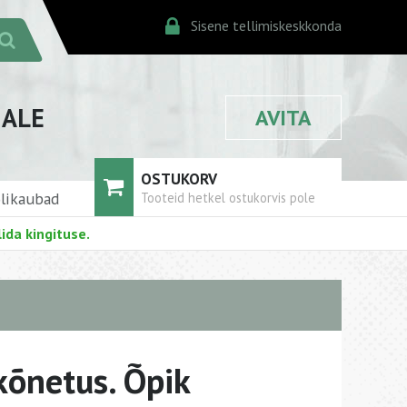
Sisene tellimiskeskkonda
JALE
AVITA
OSTUKORV
likaubad
Tooteid hetkel ostukorvis pole
ida kingituse.
kõnetus. Õpik