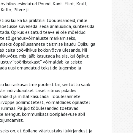
övihikus esindatud Pound, Kant, Eliot, Krull,
ello, Pilvre jt.
tilisi kui ka ka praktilisi tööülesandeid, mille
 loetusse süveneda, seda analüüsida, sünteesida
utada. Õpikus esitatud teave ei ole mõeldud
vate tõlgendusvõimaluste märkamiseks,
iseks õppeülesannete täitmise kaudu. Õpiku iga
aab täita töövihikus kokkuvõtva ülesande. Nii
uvõte, mis jääb kasutada ka siis, kui õpikut
iustuv “tööriistakast” võimaldab ka teiste
tada uusi omandatud tekstide lugemise ja
isu kui raskusastme poolest lai, seetõttu saab
aste individuaalset taset silmas pidades
andeid ja millal kasutada. Tööülesannete
iivõppe põhimõtetest, võimaldades õpilastel
 ka rühmas. Paljud tööülesanded toetavad
se arengut, kommunikatsioonipädevuse abil
kujundamist.
eks on, et õpilane väärtustaks ilukirjandust ja