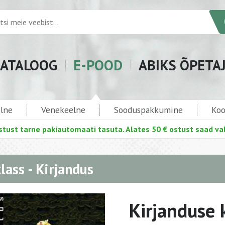
ATALOOG
E-POOD
ABIKS ÕPETA
elne
Venekeelne
Sooduspakkumine
Koo
stust tarne pakiautomaati tasuta. Alates 50 € ostust saad val
klass - Kirjandus
Kirjanduse 