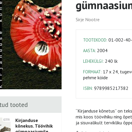
gümnaasium
Sirje Nootre
01-002-40
TOOTEKOOD:
2004
AASTA:
240 lk
LEHEKÜLGI:
17 x 24, tugev
FORMAAT:
pehme köide
9789985217382
ISBN:
tud tooted
“Kirjanduse kõnetus” on teks
mis koos töövihiku ning õp
Kirjanduse
ja sisuvalikult tervikliku õp
kõnekus. Töövihik
gümnaasiumile