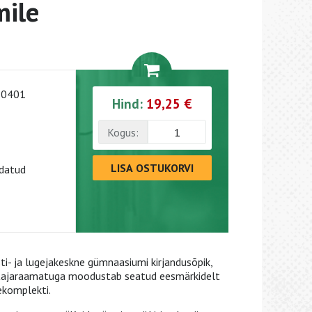
ile
-0401
Hind:
19,25 €
Kogus:
LISA OSTUKORVI
datud
ti- ja lugejakeskne gümnaasiumi kirjandusõpik,
etajaraamatuga moodustab seatud eesmärkidelt
pekomplekti.