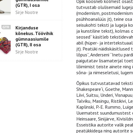
Õpik koosneb kolmest osast:
(GTR), I osa
tutvustab olulisemaid lugeja
Sirje Nootre
(modernism, postmodernism, u
psühhoanalüüs jt), teine osa
seisukohti teksti ja lugeja 
Kirjanduse
ja kunstiline tekst), kolmas
kõnekus. Töövihik
seosed” käsitleb tekstidevahe
gümnaasiumile
abil (hüper- ja intertekstua
(GTR), II osa
jt). Peatüki näidiskäsitluse
Sirje Nootre
lõpus”, Anderseni “Inetu pard
paigutatav lisamaterjal toe
lõimimist teiste ainete ning ü
sõna- ja nimeseletusi, lugem
Õpikus tutvustatavad teksti
Shakespeare´i, Goethe, Manni,
Liivi, Suitsu, Underi, Visnapu
Talviku, Masingu, Ristikivi, Le
Kaplinski, P.-E. Rummo, Luig
Uuematest suundumustest on
Heinsaare, Sinijärve, Kivisild
Esseistika autorite valik pe
peatükkidega ning autorite s