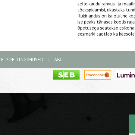
selle kaudu rahvus- ja maailm
tõekspidamisi, rikastaks tu
Ilukirjandus on ka oluline k
ise peaks tänases koolis raj
õpetusega seatakse esikohale
eesmärki taotleb ka käesol
A E-POE TINGIMUSED
|
ABI