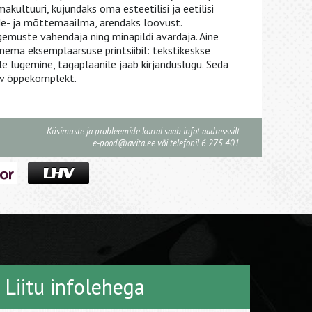
akultuuri, kujundaks oma esteetilisi ja eetilisi
nde- ja mõttemaailma, arendaks loovust.
ogemuste vahendaja ning minapildi avardaja. Aine
anema eksemplaarsuse printsiibil: tekstikeskse
 lugemine, tagaplaanile jääb kirjanduslugu. Seda
ev õppekomplekt.
Küsimuste ja probleemide korral saab infot aadresssilt
e-pood@avita.ee
või telefonil 6 275 401
Liitu infolehega