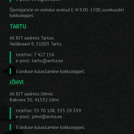
Õpetajatele on esindus avatud E-N 9.00 -17.00, suvekuudel
kokkuleppel.
TARTU
AS BIT aadress Tartus:
Vallikraavi 9, 51003 Tartu
telefon: 7 427 156
e-post:
tartu@avita.ee
Esinduse külastamine kokkuleppel.
JÕHVI
AS BIT aadress Jõhvis:
Rakvere 30, 41532 Jõhvi
telefon: 33 70 108, 555 20 359
e-post:
johvi@avita.ee
Esinduse külastamine kokkuleppel.