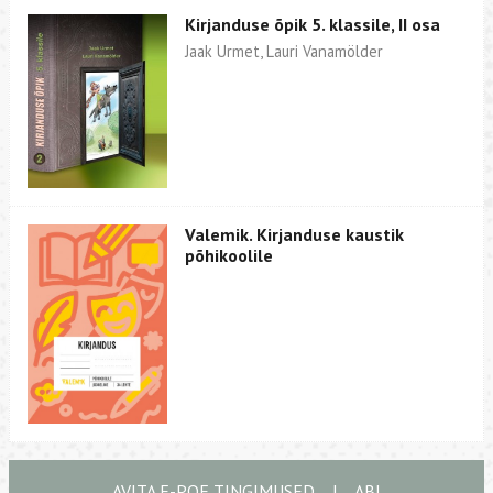
Kirjanduse õpik 5. klassile, II osa
Jaak Urmet, Lauri Vanamölder
Valemik. Kirjanduse kaustik
põhikoolile
AVITA E-POE TINGIMUSED
|
ABI