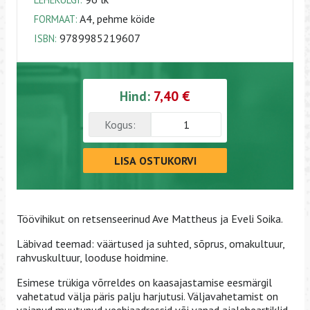
A4, pehme köide
FORMAAT:
9789985219607
ISBN:
Hind:
7,40 €
Kogus:
LISA OSTUKORVI
Töövihikut on retsenseerinud Ave Mattheus ja Eveli Soika.
Läbivad teemad: väärtused ja suhted, sõprus, omakultuur,
rahvuskultuur, looduse hoidmine.
Esimese trükiga võrreldes on kaasajastamise eesmärgil
vahetatud välja päris palju harjutusi. Väljavahetamist on
vajanud muutunud veebiaadressid või vanad ajaleheartiklid.