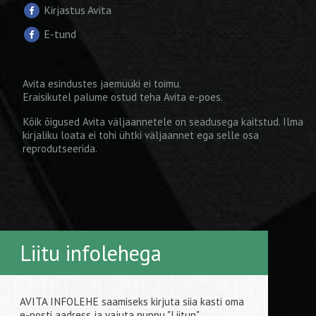
Kirjastus Avita
E-tund
Avita esindustes jaemüüki ei toimu.
Eraisikutel palume ostud teha
Avita e-poes
.
Kõik õigused Avita väljaannetele on seadusega kaitstud. Ilma
kirjaliku loata ei tohi ühtki väljaannet ega selle osa
reprodutseerida.
Liitu infolehega
AVITA INFOLEHE saamiseks kirjuta siia kasti oma
e-posti aadress ja vajuta nuppu "Liitun".