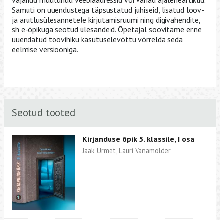
Samuti on uuendustega täpsustatud juhiseid, lisatud loov-
ja arutlusülesannetele kirjutamisruumi ning digivahendite,
sh e-õpikuga seotud ülesandeid. Õpetajal soovitame enne
uuendatud töövihiku kasutuselevõttu võrrelda seda
eelmise versiooniga.
Seotud tooted
Kirjanduse õpik 5. klassile, I osa
Jaak Urmet, Lauri Vanamölder