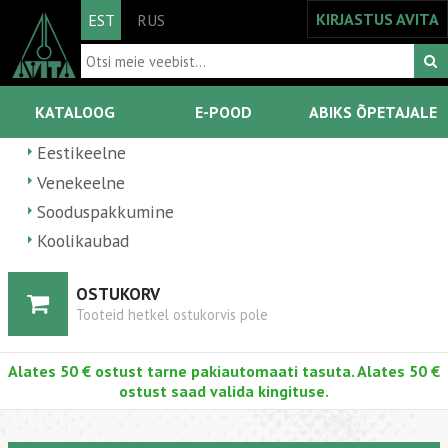
KIRJASTUS AVITA
EST
RUS
KATALOOG
E-POOD
ABIKS ÕPETAJALE
Eestikeelne
Venekeelne
Sooduspakkumine
Koolikaubad
OSTUKORV
Tooteid hetkel ostukorvis pole
Alates 50 € ostust tarne pakiautomaati tasuta. Alates 50 €
ostust saad valida kingituse.