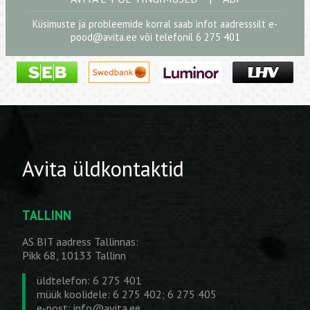
Küsimuste ja probleemide korral saab infot aadresssilt
e-
pood@avita.ee
või telefonil 6 275 401
Avita üldkontaktid
TALLINN
AS BIT aadress Tallinnas:
Pikk 68, 10133 Tallinn
üldtelefon: 6 275 401
müük koolidele: 6 275 402; 6 275 405
e-post:
info@avita.ee