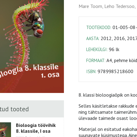
Mare Toom, Leho Tedersoo, 
01-005-08
TOOTEKOOD:
2012, 2016, 201
AASTA:
96 lk
LEHEKÜLGI:
A4, pehme köi
FORMAAT:
9789985218600
ISBN:
8. klassi bioloogiaõpik on k
Selles käsitletakse rakkude 
tud tooted
ning tähtsamate taimerühmad
ülevaade taimede osast lood
Bioloogia töövihik
Materjal on esitatud eakohas
8. klassile, I osa
suunavate küsimustega. Aine