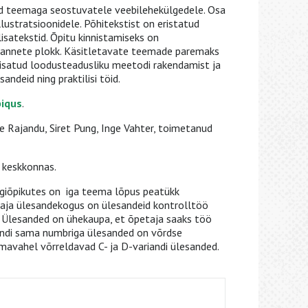
eid teemaga seostuvatele veebilehekülgedele. Osa
llustratsioonidele. Põhitekstist on eristatud
isatekstid. Õpitu kinnistamiseks on
sannete plokk. Käsitletavate teemade paremaks
isatud loodusteadusliku meetodi rakendamist ja
ndeid ning praktilisi töid.
iqus
.
e Rajandu, Siret Pung, Inge Vahter, toimetanud
keskkonnas.
igiõpikutes on iga teema lõpus peatükk
aja ülesandekogus on ülesandeid kontrolltöö
. Ülesanded on ühekaupa, et õpetaja saaks töö
iandi sama numbriga ülesanded on võrdse
avahel võrreldavad C- ja D-variandi ülesanded.