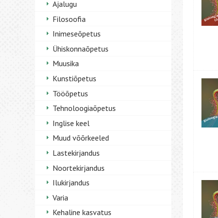
Ajalugu
Filosoofia
Inimeseõpetus
Ühiskonnaõpetus
Muusika
Kunstiõpetus
Tööõpetus
Tehnoloogiaõpetus
Inglise keel
Muud võõrkeeled
Lastekirjandus
Noortekirjandus
Ilukirjandus
Varia
Kehaline kasvatus