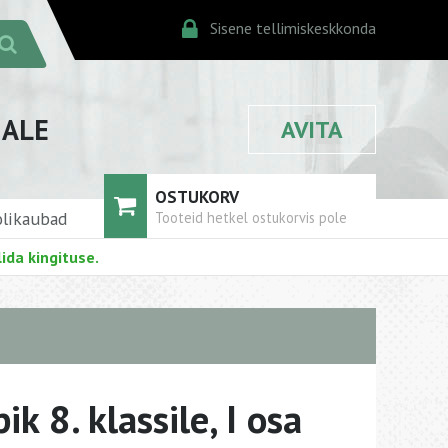
Sisene tellimiskeskkonda
JALE
AVITA
OSTUKORV
likaubad
Tooteid hetkel ostukorvis pole
ida kingituse.
ik 8. klassile, I osa