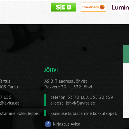
JÕHVI
artus:
AS BIT aadress Jõhvis:
1003 Tartu
Rakvere 30, 41532 Jõhvi
27 156
telefon: 33 70 108, 555 20 359
u@avita.ee
e-post:
johvi@avita.ee
astamine kokkuleppel.
Esinduse külastamine kokkuleppel.
Kirjastus Avita