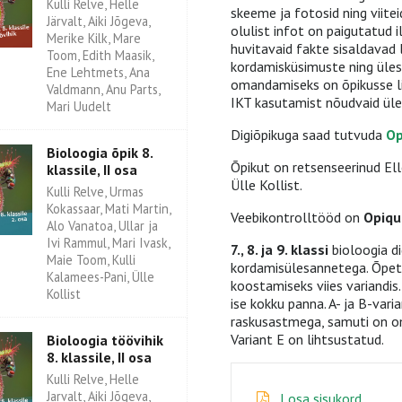
Külli Relve, Helle
skeeme ja fotosid ning viit
Järvalt, Aiki Jõgeva,
olulist infot on paigutatud i
Merike Kilk, Mare
huvitavaid fakte sisaldavad l
Toom, Edith Maasik,
kordamisküsimuste ning üle
Ene Lehtmets, Ana
omandamiseks on õpikusse l
Valdmann, Anu Parts,
IKT kasutamist nõudvaid ülesa
Mari Uudelt
Digiõpikuga saad tutvuda
Op
Bioloogia õpik 8.
Õpikut on retsenseerinud Ell
klassile, II osa
Ülle Kollist.
Kulli Relve, Urmas
Kokassaar, Mati Martin,
Veebikontrolltööd on
Opiqu
Alo Vanatoa, Ullar ja
Ivi Rammul, Mari Ivask,
7., 8. ja 9. klassi
bioloogia d
Maie Toom, Kulli
kordamisülesannetega. Õpet
Kalamees-Pani, Ülle
koostamiseks viies variandis
Kollist
ise kokku panna. A- ja B-var
raskusastmega, samuti on om
Variant E on lihtsustatud.
Bioloogia töövihik
8. klassile, II osa
Kulli Relve, Helle
Jarvalt, Aiki Jõgeva,
I osa sisukord