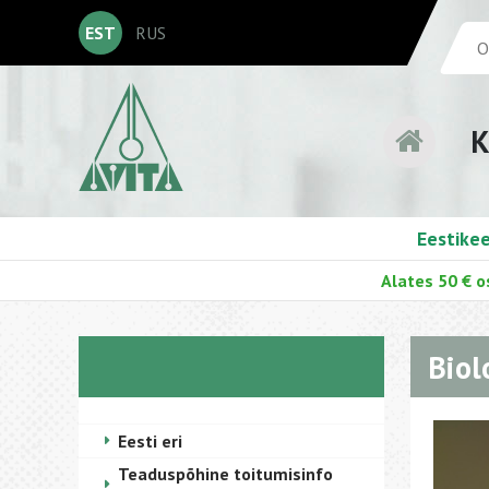
EST
RUS
K
Eestike
Alates 50 € o
Biol
Eesti eri
Teaduspõhine toitumisinfo