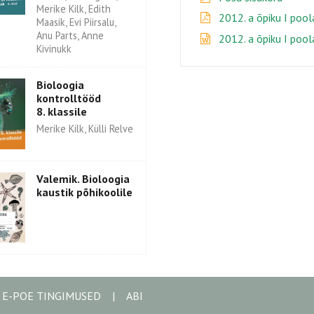
Merike Kilk, Edith
2012. a õpiku I pool
Maasik, Evi Piirsalu,
Anu Parts, Anne
2012. a õpiku I pool
Kivinukk
Bioloogia
kontrolltööd
8. klassile
Merike Kilk, Külli Relve
Valemik. Bioloogia
kaustik põhikoolile
A E-POE TINGIMUSED
|
ABI