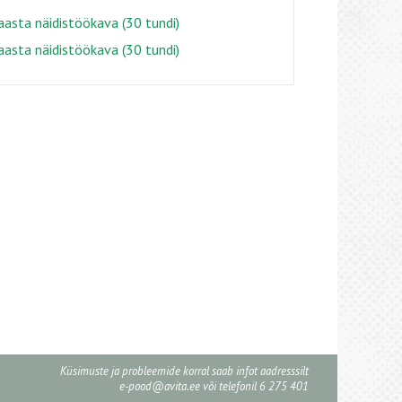
aasta näidistöökava (30 tundi)
aasta näidistöökava (30 tundi)
Küsimuste ja probleemide korral saab infot aadresssilt
e-pood@avita.ee
või telefonil 6 275 401