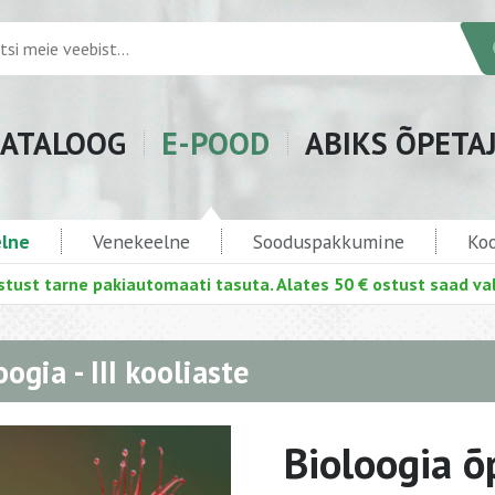
ATALOOG
E-POOD
ABIKS ÕPETA
elne
Venekeelne
Sooduspakkumine
Koo
stust tarne pakiautomaati tasuta. Alates 50 € ostust saad val
oogia - III kooliaste
Bioloogia õp