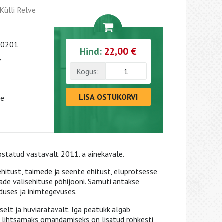
Külli Relve
-0201
Hind:
22,00 €
7
Kogus:
LISA OSTUKORVI
de
oostatud vastavalt 2011. a ainekavale.
ehitust, taimede ja seente ehitust, eluprotsesse
e välisehituse põhijooni. Samuti antakse
uses ja inimtegevuses.
elt ja huviäratavalt. Iga peatükk algab
 lihtsamaks omandamiseks on lisatud rohkesti