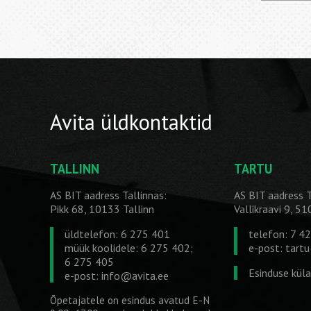
Avita üldkontaktid
TALLINN
TARTU
AS BIT aadress Tallinnas:
AS BIT aadress T
Pikk 68, 10133 Tallinn
Vallikraavi 9, 5
üldtelefon: 6 275 401
telefon: 7 4
müük koolidele: 6 275 402;
e-post:
tart
6 275 405
Esinduse kül
e-post:
info@avita.ee
Õpetajatele on esindus avatud E-N