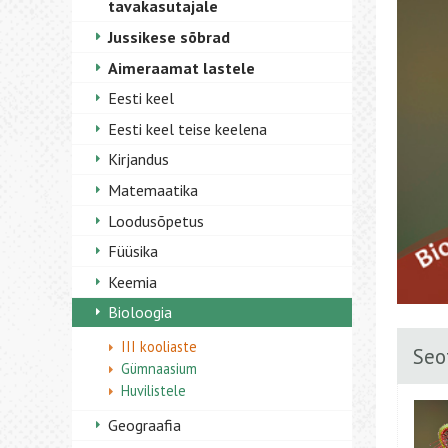
tavakasutajale
Jussikese sõbrad
Aimeraamat lastele
Eesti keel
Eesti keel teise keelena
Kirjandus
Matemaatika
Loodusõpetus
Füüsika
Keemia
Bioloogia
III kooliaste
Seo
Gümnaasium
Huvilistele
Geograafia