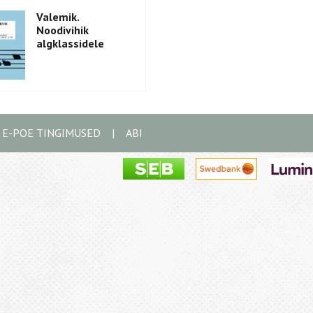
Valemik.
Noodivihik
algklassidele
A E-POE TINGIMUSED
|
ABI