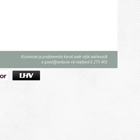
Küsimuste ja probleemide korral saab infot aadresssilt
e-pood@avita.ee
või telefonil 6 275 401