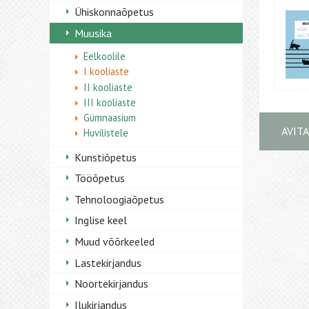
Ühiskonnaõpetus
Muusika
Eelkoolile
I kooliaste
II kooliaste
III kooliaste
Gümnaasium
AVIT
Huvilistele
Kunstiõpetus
Tööõpetus
Tehnoloogiaõpetus
Inglise keel
Muud võõrkeeled
Lastekirjandus
Noortekirjandus
Ilukirjandus