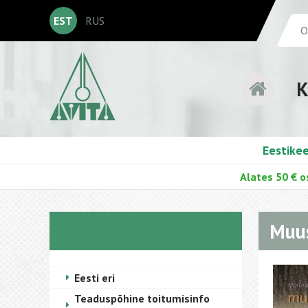
EST
RUS
K
Eestike
Alates 50 € o
Muus
Eesti eri
Teaduspõhine toitumisinfo