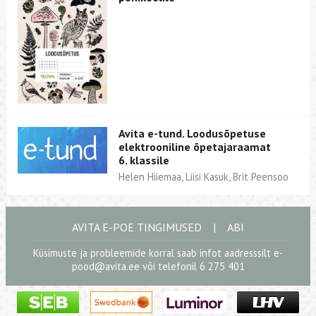
Avita e-tund. Loodusõpetuse
elektrooniline õpetajaraamat
6. klassile
Helen Hiiemaa, Liisi Kasuk, Brit Peensoo
AVITA E-POE TINGIMUSED
|
ABI
Küsimuste ja probleemide korral saab infot aadresssilt
e-
pood@avita.ee
või telefonil 6 275 401