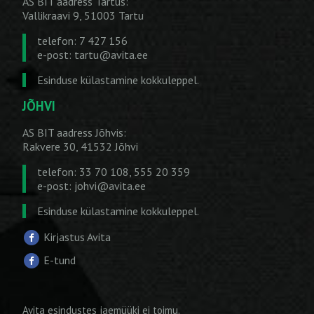
AS BIT aadress Tartus:
Vallikraavi 9, 51003 Tartu
telefon: 7 427 156
e-post:
tartu@avita.ee
Esinduse külastamine kokkuleppel.
JÕHVI
AS BIT aadress Jõhvis:
Rakvere 30, 41532 Jõhvi
telefon: 33 70 108, 555 20 359
e-post:
johvi@avita.ee
Esinduse külastamine kokkuleppel.
Kirjastus Avita
E-tund
Avita esindustes jaemüüki ei toimu.