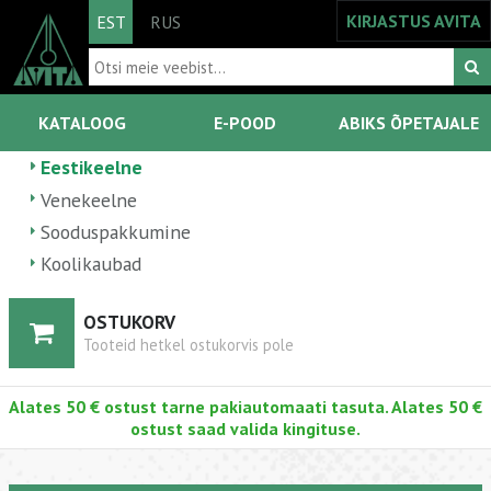
KIRJASTUS AVITA
EST
RUS
KATALOOG
E-POOD
ABIKS ÕPETAJALE
Eestikeelne
Venekeelne
Sooduspakkumine
Koolikaubad
OSTUKORV
Tooteid hetkel ostukorvis pole
Alates 50 € ostust tarne pakiautomaati tasuta. Alates 50 €
ostust saad valida kingituse.