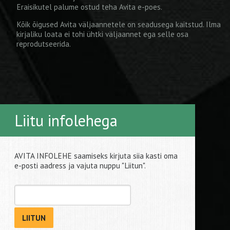
Eraisikutel palume ostud teha
Avita e-poes
.
Kõik õigused Avita väljaannetele on seadusega kaitstud. Ilma
kirjaliku loata ei tohi ühtki väljaannet ega selle osa
reprodutseerida.
Liitu infolehega
AVITA INFOLEHE saamiseks kirjuta siia kasti oma
e-posti aadress ja vajuta nuppu "Liitun".
LIITUN