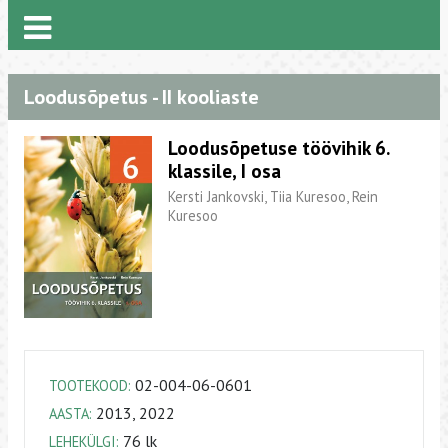
Loodusõpetus - II kooliaste
Loodusõpetuse töövihik 6.
klassile, I osa
Kersti Jankovski, Tiia Kuresoo, Rein
Kuresoo
02-004-06-0601
TOOTEKOOD:
2013, 2022
AASTA:
76 lk
LEHEKÜLGI: