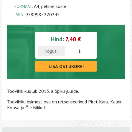
A4, pehme köide
FORMAAT:
9789985220245
ISBN:
Hind:
7,40 €
Kogus:
LISA OSTUKORVI
Töövihik kuulub 2013. a õpiku juurde.
Töövihiku esimest osa on retsenseerinud Piret Karu, Kaarin
Koosa ja Õie Nikkel.