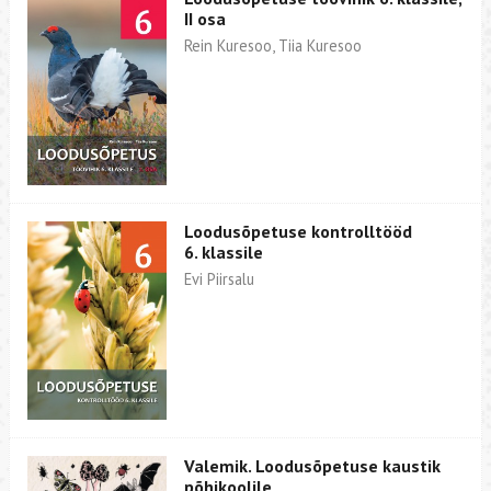
II osa
Rein Kuresoo, Tiia Kuresoo
Loodusõpetuse kontrolltööd
6. klassile
Evi Piirsalu
Valemik. Loodusõpetuse kaustik
põhikoolile