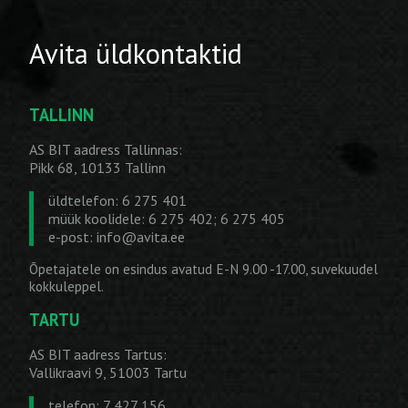
Avita üldkontaktid
TALLINN
AS BIT aadress Tallinnas:
Pikk 68, 10133 Tallinn
üldtelefon: 6 275 401
müük koolidele: 6 275 402; 6 275 405
e-post:
info@avita.ee
Õpetajatele on esindus avatud E-N 9.00 -17.00, suvekuudel
kokkuleppel.
TARTU
AS BIT aadress Tartus:
Vallikraavi 9, 51003 Tartu
telefon: 7 427 156