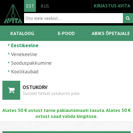
KIRJASTUS AVITA
EST
RUS
KATALOOG
E-POOD
ABIKS ÕPETAJALE
Eestikeelne
Venekeelne
Sooduspakkumine
Koolikaubad
OSTUKORV
Tooteid hetkel ostukorvis pole
Alates 50 € ostust tarne pakiautomaati tasuta. Alates 50 €
ostust saad valida kingituse.