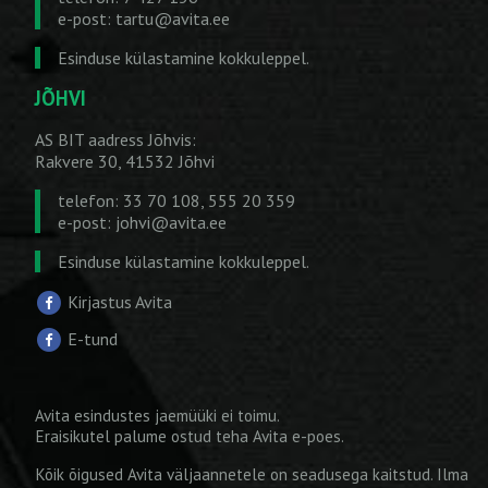
e-post:
tartu@avita.ee
Esinduse külastamine kokkuleppel.
JÕHVI
AS BIT aadress Jõhvis:
Rakvere 30, 41532 Jõhvi
telefon: 33 70 108, 555 20 359
e-post:
johvi@avita.ee
Esinduse külastamine kokkuleppel.
Kirjastus Avita
E-tund
Avita esindustes jaemüüki ei toimu.
Eraisikutel palume ostud teha
Avita e-poes
.
Kõik õigused Avita väljaannetele on seadusega kaitstud. Ilma