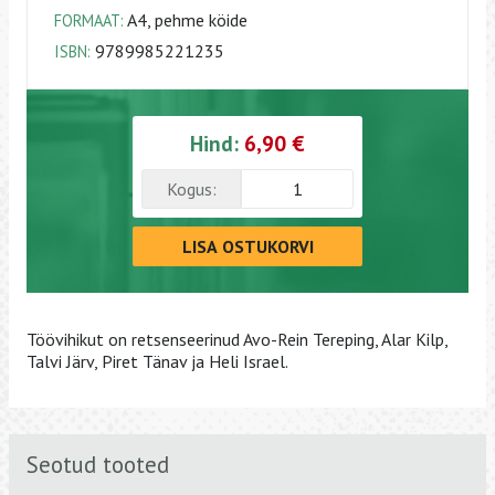
A4, pehme köide
FORMAAT:
9789985221235
ISBN:
Hind:
6,90 €
Kogus:
LISA OSTUKORVI
Töövihikut on retsenseerinud Avo-Rein Tereping, Alar Kilp,
Talvi Järv, Piret Tänav ja Heli Israel.
Seotud tooted