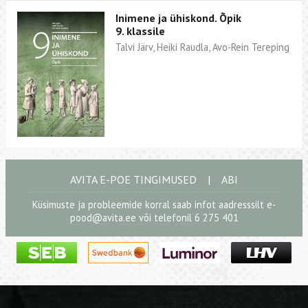
Inimene ja ühiskond. Õpik
9. klassile
Talvi Järv, Heiki Raudla, Avo-Rein Tereping
AVITA E-POE TINGIMUSED
|
ABI
Küsimuste ja probleemide korral saab infot aadresssilt
e-
pood@avita.ee
või telefonil 6 275 401