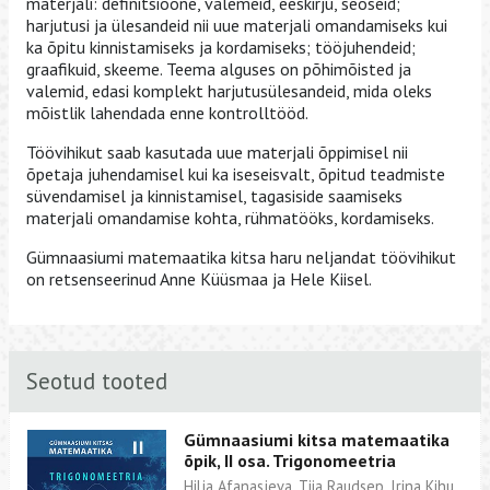
materjali: definitsioone, valemeid, eeskirju, seoseid;
harjutusi ja ülesandeid nii uue materjali omandamiseks kui
ka õpitu kinnistamiseks ja kordamiseks; tööjuhendeid;
graafikuid, skeeme. Teema alguses on põhimõisted ja
valemid, edasi komplekt harjutusülesandeid, mida oleks
mõistlik lahendada enne kontrolltööd.
Töövihikut saab kasutada uue materjali õppimisel nii
õpetaja juhendamisel kui ka iseseisvalt, õpitud teadmiste
süvendamisel ja kinnistamisel, tagasiside saamiseks
materjali omandamise kohta, rühmatööks, kordamiseks.
Gümnaasiumi matemaatika kitsa haru neljandat töövihikut
on retsenseerinud Anne Küüsmaa ja Hele Kiisel.
Seotud tooted
Gümnaasiumi kitsa matemaatika
õpik, II osa. Trigonomeetria
Hilja Afanasjeva, Tiia Raudsep, Irina Kihu