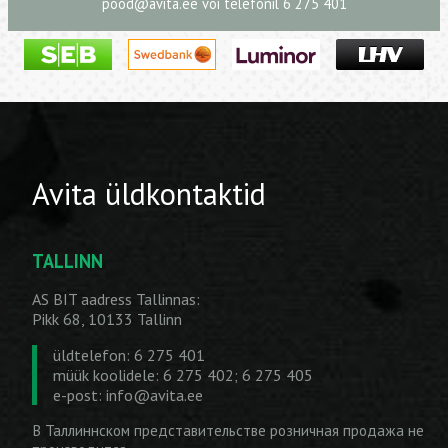
pood@avita.ee
või telefonil 6 275 401
Avita üldkontaktid
TALLINN
AS BIT aadress Tallinnas:
Pikk 68, 10133 Tallinn
üldtelefon: 6 275 401
müük koolidele: 6 275 402; 6 275 405
e-post:
info@avita.ee
В Таллиннском представительстве розничная продажа не