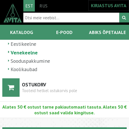
KIRJASTUS AVITA
EST
RUS
KATALOOG
E-POOD
ABIKS ÕPETAJALE
Eestikeelne
Venekeelne
Sooduspakkumine
Koolikaubad
OSTUKORV
Tooteid hetkel ostukorvis pole
Alates 50 € ostust tarne pakiautomaati tasuta. Alates 50 €
ostust saad valida kingituse.