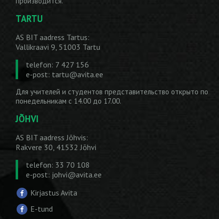
производится.
TARTU
AS BIT aadress Tartus:
Vallikraavi 9, 51003 Tartu
telefon: 7 427 156
e-post:
tartu@avita.ee
Для учителей и студентов представительство открыто по
понедельникам с 14.00 до 17.00.
JÕHVI
AS BIT aadress Jõhvis:
Rakvere 30, 41532 Jõhvi
telefon: 33 70 108
e-post:
johvi@avita.ee
Kirjastus Avita
E-tund