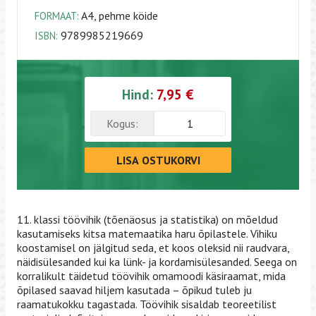
A4, pehme köide
FORMAAT:
9789985219669
ISBN:
Hind:
7,95 €
Kogus:
LISA OSTUKORVI
11. klassi töövihik (tõenäosus ja statistika) on mõeldud
kasutamiseks kitsa matemaatika haru õpilastele. Vihiku
koostamisel on jälgitud seda, et koos oleksid nii raudvara,
näidisülesanded kui ka lünk- ja kordamisülesanded. Seega on
korralikult täidetud töövihik omamoodi käsiraamat, mida
õpilased saavad hiljem kasutada – õpikud tuleb ju
raamatukokku tagastada. Töövihik sisaldab teoreetilist