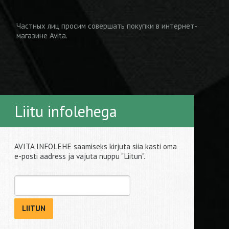
Частных лиц просим совершать покупки
в интернет-
магазине Avita
.
Liitu infolehega
AVITA INFOLEHE saamiseks kirjuta siia kasti oma
e-posti aadress ja vajuta nuppu "Liitun".
LIITUN