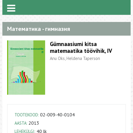
Математика - гимназия
Gümnaasiumi kitsa
matemaatika töövihik, IV
Anu Oks, Heldena Taperson
02-009-40-0104
TOOTEKOOD:
2013
AASTA:
40 lk
LEHEKÜLGI: