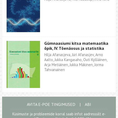
Gümnaasiumi kitsa matemaatika
õpik, IV. Tõenäosus ja statistika
Hilja Afanasjeva, Jüri Afanasjev, Arno
Aalto, Jukka Kangasaho, Outi Kylliäinen,
Arja Metiäinen, Jukka Mäkinen, Jorma
Tahvanainen
AVITA E-POE TINGIMUSED
|
ABI
Küsimuste ja probleemide korral saab infot aadresssilt
e-