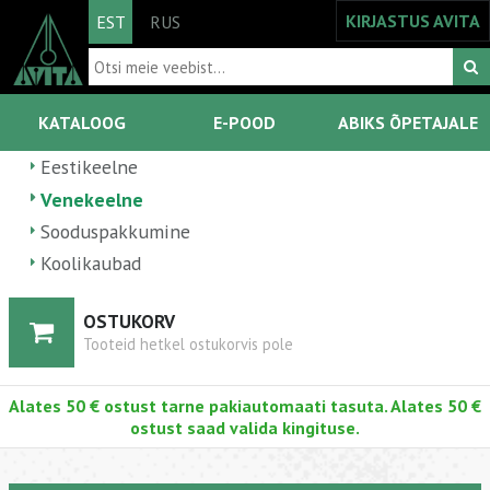
KIRJASTUS AVITA
EST
RUS
KATALOOG
E-POOD
ABIKS ÕPETAJALE
Eestikeelne
Venekeelne
Sooduspakkumine
Koolikaubad
OSTUKORV
Tooteid hetkel ostukorvis pole
Alates 50 € ostust tarne pakiautomaati tasuta. Alates 50 €
ostust saad valida kingituse.