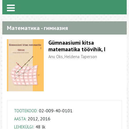
Математика - гимназия
Gümnaasiumi kitsa
matemaatika töövihik, I
Anu Oks, Heldena Taperson
02-009-40-0101
TOOTEKOOD:
2012, 2016
AASTA:
48 lk
LEHEKÜLGI: