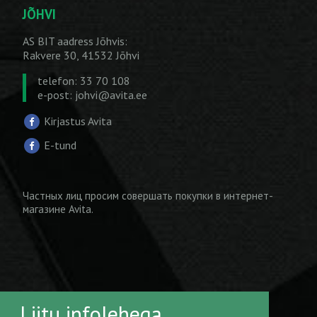
JÕHVI
AS BIT aadress Jõhvis:
Rakvere 30, 41532 Jõhvi
telefon: 33 70 108
e-post:
johvi@avita.ee
Kirjastus Avita
E-tund
Частных лиц просим совершать покупки
в интернет-
магазине Avita
.
Liitu infolehega