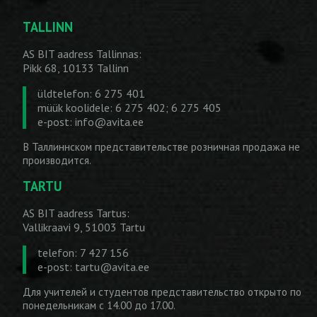
TALLINN
AS BIT aadress Tallinnas:
Pikk 68, 10133 Tallinn
üldtelefon: 6 275 401
müük koolidele: 6 275 402; 6 275 405
e-post:
info@avita.ee
В Таллиннском представительстве розничная продажа не
производится.
TARTU
AS BIT aadress Tartus:
Vallikraavi 9, 51003 Tartu
telefon: 7 427 156
e-post:
tartu@avita.ee
Для учителей и студентов представительство открыто по
понедельникам с 14.00 до 17.00.