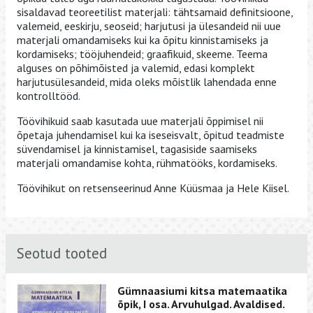
sisaldavad teoreetilist materjali: tähtsamaid definitsioone,
valemeid, eeskirju, seoseid; harjutusi ja ülesandeid nii uue
materjali omandamiseks kui ka õpitu kinnistamiseks ja
kordamiseks; tööjuhendeid; graafikuid, skeeme. Teema
alguses on põhimõisted ja valemid, edasi komplekt
harjutusülesandeid, mida oleks mõistlik lahendada enne
kontrolltööd.
Töövihikuid saab kasutada uue materjali õppimisel nii
õpetaja juhendamisel kui ka iseseisvalt, õpitud teadmiste
süvendamisel ja kinnistamisel, tagasiside saamiseks
materjali omandamise kohta, rühmatööks, kordamiseks.
Töövihikut on retsenseerinud Anne Küüsmaa ja Hele Kiisel.
Seotud tooted
Gümnaasiumi kitsa matemaatika
õpik, I osa. Arvuhulgad. Avaldised.