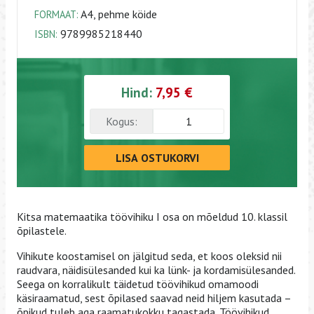
A4, pehme köide
FORMAAT:
9789985218440
ISBN:
Hind:
7,95 €
Kogus:
LISA OSTUKORVI
Kitsa matemaatika töövihiku I osa on mõeldud 10. klassil
õpilastele.
Vihikute koostamisel on jälgitud seda, et koos oleksid nii
raudvara, näidisülesanded kui ka lünk- ja kordamisülesanded.
Seega on korralikult täidetud töövihikud omamoodi
käsiraamatud, sest õpilased saavad neid hiljem kasutada –
õpikud tuleb aga raamatukokku tagastada. Töövihikud