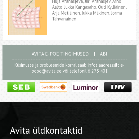
Hilja Afanasjeva, Jüri Afanasjev, Arno
Aalto, Jukka Kangasaho, Outi Kylliäinen,
Arja Metiäinen, Jukka Mäkinen, Jorma
Tahvanainen
AVITA E-POE TINGIMUSED
|
ABI
Küsimuste ja probleemide korral saab infot aadresssilt
e-
pood@avita.ee
või telefonil 6 275 401
Avita üldkontaktid