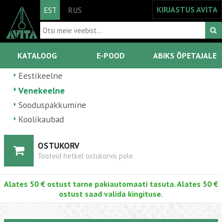
KIRJASTUS AVITA
EST
RUS
KATALOOG
E-POOD
ABIKS ÕPETAJALE
Eestikeelne
Venekeelne
Sooduspakkumine
Koolikaubad
OSTUKORV
Tooteid hetkel ostukorvis pole
Alates 50 € ostust tarne pakiautomaati tasuta. Alates 50 €
ostust saad valida kingituse.