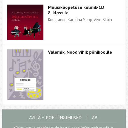
Muusikaõpetuse kolmik-CD
8. klassile
Koostanud Karolina Sepp, Aive Skuin
Valemik. Noodivihik põhikoolile
AVITA E-POE TINGIMUSED
|
ABI
Küsimuste ja probleemide korral saab infot aadresssilt
e-