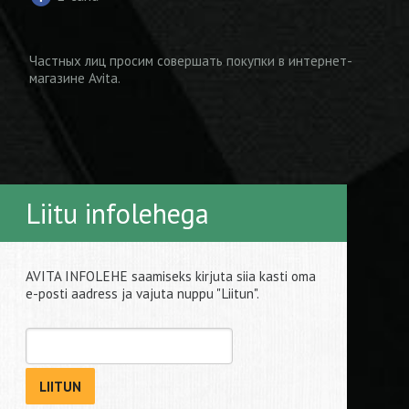
Частных лиц просим совершать покупки
в интернет-
магазине Avita
.
Liitu infolehega
AVITA INFOLEHE saamiseks kirjuta siia kasti oma
e-posti aadress ja vajuta nuppu "Liitun".
LIITUN