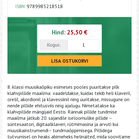
9789985218518
ISBN:
Hind:
25,50 €
Kogus:
LISA OSTUKORVI
8. klassi muusikaõpiku esimeses pooles puuritakse pilk
klahvpillide maailma: vaadeldakse, kuidas tekib heli klaveril,
orelil, akordionil ja klavessiinil ning uuritakse, missugune on
nende pillide ehitusviis ning ajalugu. Nimetatakse ka
klahvpillide mängijaid Eestis. Rännak pillide tundmise
maailma jätkub 20. sajandile iseloomulike pillide –
süntesaatori, digitaalklaveri, rütmimasina ja arvuti kui
muusikainstrumendi– tundmaõppimisega. Pillidega
tutvumisel on heaks abimeheks helinäited, mida soovitame