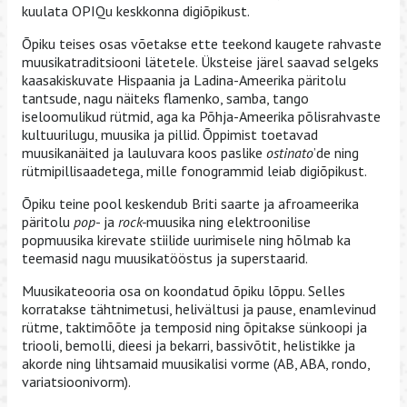
kuulata OPIQu keskkonna digiõpikust.
Õpiku teises osas võetakse ette teekond kaugete rahvaste
muusikatraditsiooni lätetele. Üksteise järel saavad selgeks
kaasakiskuvate Hispaania ja Ladina-Ameerika päritolu
tantsude, nagu näiteks flamenko, samba, tango
iseloomulikud rütmid, aga ka Põhja-Ameerika põlisrahvaste
kultuurilugu, muusika ja pillid. Õppimist toetavad
muusikanäited ja lauluvara koos paslike
ostinato
’de ning
rütmipillisaadetega, mille fonogrammid leiab digiõpikust.
Õpiku teine pool keskendub Briti saarte ja afroameerika
päritolu
pop
- ja
rock-
muusika ning elektroonilise
popmuusika kirevate stiilide uurimisele ning hõlmab ka
teemasid nagu muusikatööstus ja superstaarid.
Muusikateooria osa on koondatud õpiku lõppu. Selles
korratakse tähtnimetusi, helivältusi ja pause, enamlevinud
rütme, taktimõõte ja temposid ning õpitakse sünkoopi ja
triooli, bemolli, dieesi ja bekarri, bassivõtit, helistikke ja
akorde ning lihtsamaid muusikalisi vorme (AB, ABA, rondo,
variatsioonivorm).