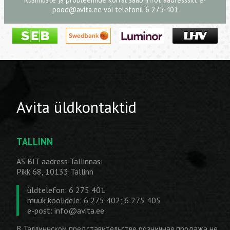
pood@avita.ee
või telefonil 6 275 401
Avita üldkontaktid
TALLINN
AS BIT aadress Tallinnas:
Pikk 68, 10133 Tallinn
üldtelefon: 6 275 401
müük koolidele: 6 275 402; 6 275 405
e-post:
info@avita.ee
В Таллиннском представительстве розничная продажа не