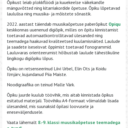
Õpikust leiab plokkflöödi ja kuuekeelse väikekandle
mänguvõtted ning kitarriakordide õpetuse. Õpiku lõpetavad
laululisa ning muusika- ja mõistete sõnastik.
2022. aastast täiendab muusikaõpetuse paberõpikut
Opiqu
keskkonnas uuenenud digiõpik, milles on õpitu kinnistamist
toetavad automaatkontrollitavad ülesanded ning
teemadega haakuvad kvaliteetsed kuulamisnäited. Laulude
ja saadete iseseisvat õppimist toetavad fonogrammid.
Lauluvaras orienteerumist hõlbustab laulude tähestikuline
lingikogu digiõpiku lõpus.
Õpiku on retsenseerinud Liivi Urbel, Elin Ots ja Koidu
Ilmjärv, kujundanud Piia Maiste.
Noodigraafika on teinud Malle Värk.
Õpiku juurde kuulub töövihik, mis aitab kinnistada õpikus
esitatud materjali. Töövihiku A4-formaat võimaldab lisada
ülesandeid, mis suunaksid õpilasi loovusele ja
eneseväljendusele.
Vaata lähemalt
8.-9. klassi muusikaõpetuse teemadega
e-tundi