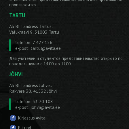
производится.
TARTU
AS BIT aadress Tartus:
Vallikraavi 9, 51003 Tartu
telefon: 7 427 156
e-post:
tartu@avita.ee
Для учителей и студентов представительство открыто по
понедельникам с 14.00 до 17.00.
JÕHVI
AS BIT aadress Jõhvis:
Rakvere 30, 41532 Jõhvi
telefon: 33 70 108
e-post:
johvi@avita.ee
Kirjastus Avita
E-tund