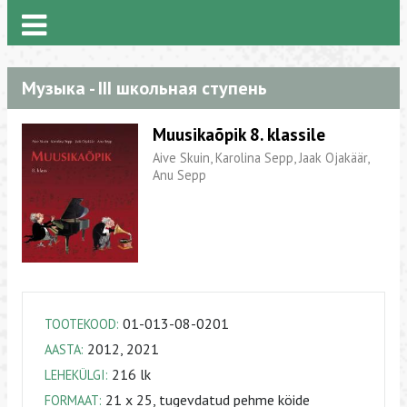
Музыка - III школьная ступень
Muusikaõpik 8. klassile
Aive Skuin, Karolina Sepp, Jaak Ojakäär,
Anu Sepp
01-013-08-0201
TOOTEKOOD:
2012, 2021
AASTA:
216 lk
LEHEKÜLGI:
21 x 25, tugevdatud pehme köide
FORMAAT: