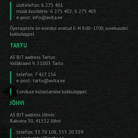
üldtelefon: 6 275 401
müük koolidele: 6 275 402; 6 275 405
e-post:
info@avita.ee
Õpetajatele on esindus avatud E-N 9.00 -17.00, suvekuudel
kokkuleppel.
TARTU
AS BIT aadress Tartus:
Vallikraavi 9, 51003 Tartu
telefon: 7 427 156
e-post:
tartu@avita.ee
Esinduse külastamine kokkuleppel.
JÕHVI
AS BIT aadress Jõhvis:
Rakvere 30, 41532 Jõhvi
telefon: 33 70 108, 555 20 359
e-post:
johvi@avita.ee