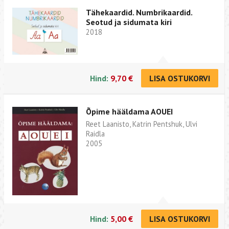
Tähekaardid. Numbrikaardid.
Seotud ja sidumata kiri
2018
Hind:
9,70 €
LISA OSTUKORVI
Õpime hääldama AOUEI
Reet Laanisto, Katrin Pentshuk, Ulvi
Raidla
2005
Hind:
5,00 €
LISA OSTUKORVI