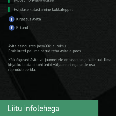
Esinduse külastamine kokkuleppel.
Kirjastus Avita
E-tund
Avita esindustes jaemüüki ei toimu.
Eraisikutel palume ostud teha
Avita e-poes
.
Kõik õigused Avita väljaannetele on seadusega kaitstud. Ilma
kirjaliku loata ei tohi ühtki väljaannet ega selle osa
reprodutseerida.
Liitu infolehega