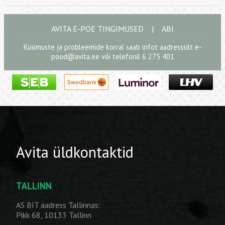
AVITA E-POE TINGIMUSED
|
ABI
Küsimuste ja probleemide korral saab infot aadresssilt
e-
pood@avita.ee
või telefonil 6 275 401
Avita üldkontaktid
TALLINN
AS BIT aadress Tallinnas:
Pikk 68, 10133 Tallinn