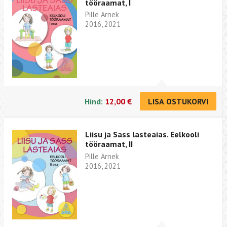
tööraamat, I
Pille Arnek
2016, 2021
Hind:
12,00 €
LISA OSTUKORVI
Liisu ja Sass lasteaias. Eelkooli
tööraamat, II
Pille Arnek
2016, 2021