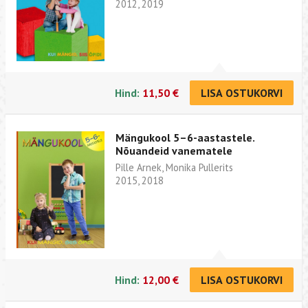
2012, 2019
Hind:
11,50 €
LISA OSTUKORVI
Mängukool 5–6-aastastele.
Nõuandeid vanematele
Pille Arnek, Monika Pullerits
2015, 2018
Hind:
12,00 €
LISA OSTUKORVI