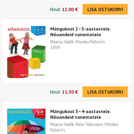
Hind:
12,00 €
LISA OSTUKORVI
Mängukool 2–3-aastastele.
Nõuandeid vanematele
Maarja Hallik, Monika Pullerits
2009
Hind:
11,50 €
LISA OSTUKORVI
Mängukool 3–4-aastastele.
Nõuandeid vanematele
Maarja Hallik, Nele Valksaare, Monika
Pullerits