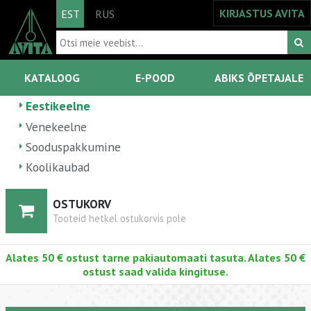
KIRJASTUS AVITA
EST
RUS
KATALOOG
E-POOD
ABIKS ÕPETAJALE
Eestikeelne
Venekeelne
Sooduspakkumine
Koolikaubad
OSTUKORV
Tooteid hetkel ostukorvis pole
Alates 50 € ostust tarne pakiautomaati tasuta. Alates 50 €
ostust saad valida kingituse.