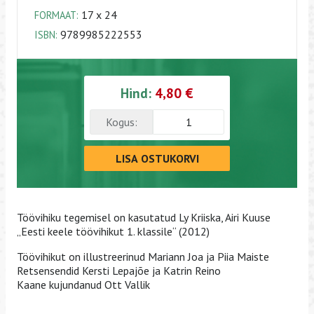
17 x 24
FORMAAT:
9789985222553
ISBN:
Hind:
4,80 €
Kogus:
LISA OSTUKORVI
Töövihiku tegemisel on kasutatud Ly Kriiska, Airi Kuuse
„Eesti keele töövihikut 1. klassile“ (2012)
Töövihikut on illustreerinud Mariann Joa ja Piia Maiste
Retsensendid Kersti Lepajõe ja Katrin Reino
Kaane kujundanud Ott Vallik