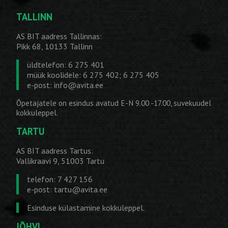
TALLINN
AS BIT aadress Tallinnas:
Pikk 68, 10133 Tallinn
üldtelefon: 6 275 401
müük koolidele: 6 275 402; 6 275 405
e-post:
info@avita.ee
Õpetajatele on esindus avatud E-N 9.00 -17.00, suvekuudel
kokkuleppel.
TARTU
AS BIT aadress Tartus:
Vallikraavi 9, 51003 Tartu
telefon: 7 427 156
e-post:
tartu@avita.ee
Esinduse külastamine kokkuleppel.
JÕHVI