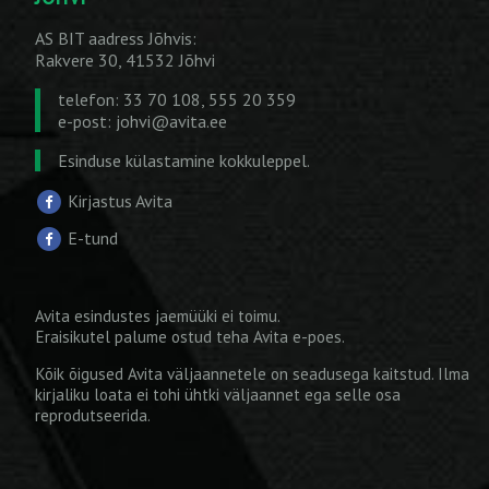
AS BIT aadress Jõhvis:
Rakvere 30, 41532 Jõhvi
telefon: 33 70 108, 555 20 359
e-post:
johvi@avita.ee
Esinduse külastamine kokkuleppel.
Kirjastus Avita
E-tund
Avita esindustes jaemüüki ei toimu.
Eraisikutel palume ostud teha
Avita e-poes
.
Kõik õigused Avita väljaannetele on seadusega kaitstud. Ilma
kirjaliku loata ei tohi ühtki väljaannet ega selle osa
reprodutseerida.