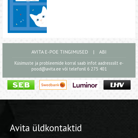
AVITA E-POE TINGIMUSED
|
ABI
Küsimuste ja probleemide korral saab infot aadresssilt
e-
pood@avita.ee
või telefonil 6 275 401
Avita üldkontaktid