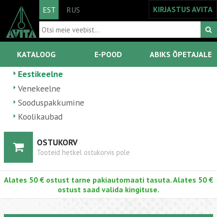
KIRJASTUS AVITA
EST
RUS
KATALOOG
E-POOD
ABIKS ÕPETAJALE
Eestikeelne
Venekeelne
Sooduspakkumine
Koolikaubad
OSTUKORV
Tooteid hetkel ostukorvis pole
Alates 50 € ostust tarne pakiautomaati tasuta. Alates 50 €
ostust saad valida kingituse.