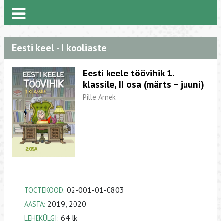
Eesti keel - I kooliaste
Eesti keele töövihik 1.
klassile, II osa (märts – juuni)
Pille Arnek
02-001-01-0803
TOOTEKOOD:
2019, 2020
AASTA:
64 lk
LEHEKÜLGI: