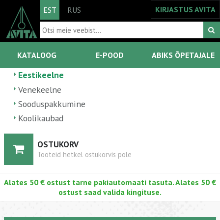
KIRJASTUS AVITA
EST
RUS
KATALOOG
E-POOD
ABIKS ÕPETAJALE
Eestikeelne
Venekeelne
Sooduspakkumine
Koolikaubad
OSTUKORV
Tooteid hetkel ostukorvis pole
Alates 50 € ostust tarne pakiautomaati tasuta. Alates 50 €
ostust saad valida kingituse.