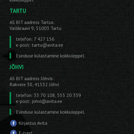
TARTU
AS BIT aadress Tartus:
Vallikraavi 9, 51003 Tartu
telefon: 7 427 156
e-post:
tartu@avita.ee
Esinduse külastamine kokkuleppel.
JÕHVI
AS BIT aadress Jõhvis:
Rakvere 30, 41532 Jõhvi
telefon: 33 70 108, 555 20 359
e-post:
johvi@avita.ee
Esinduse külastamine kokkuleppel.
Kirjastus Avita
E-tund