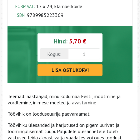
17 x 24, klamberköide
FORMAAT:
9789985223369
ISBN:
Hind:
5,70 €
Kogus:
LISA OSTUKORVI
Teemad: aastaajad, minu kodumaa Eesti, mõõtmine ja
võrdlemine, inimese meeled ja avastamine
Töövihik on looduseuurija päevaraamat.
Töövihiku ülesanded ja harjutused on pigem uurivat ja
loomingulisemat tüüpi. Paljudele ülesannetele tuleb
vastused leida aknast välja vaadates või õues loodust