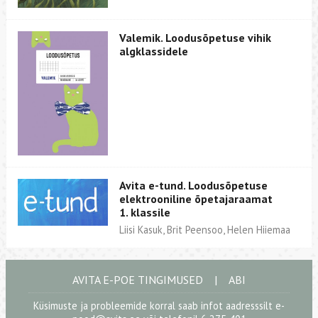
Valemik. Loodusõpetuse vihik
algklassidele
Avita e-tund. Loodusõpetuse
elektrooniline õpetajaraamat
1. klassile
Liisi Kasuk, Brit Peensoo, Helen Hiiemaa
AVITA E-POE TINGIMUSED
|
ABI
Küsimuste ja probleemide korral saab infot aadresssilt
e-