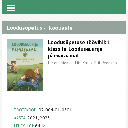
Loodusõpetus - I kooliaste
Loodusõpetuse töövihik 1.
klassile. Looduseuurija
päevaraamat
Helen Hiiemaa, Liisi Kasuk, Brit Peensoo
02-004-01-0501
TOOTEKOOD:
2021, 2023
AASTA:
64 lk
LEHEKÜLGI: