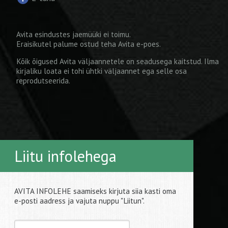
Avita esindustes jaemüüki ei toimu.
Eraisikutel palume ostud teha
Avita e-poes
.
Kõik õigused Avita väljaannetele on seadusega kaitstud. Ilma
kirjaliku loata ei tohi ühtki väljaannet ega selle osa
reprodutseerida.
Liitu infolehega
AVITA INFOLEHE saamiseks kirjuta siia kasti oma
e-posti aadress ja vajuta nuppu "Liitun".