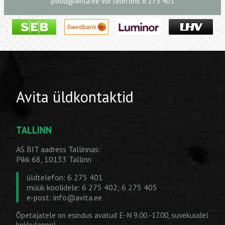
pood@avita.ee
või telefonil 6 275 401
Avita üldkontaktid
TALLINN
AS BIT aadress Tallinnas:
Pikk 68, 10133 Tallinn
üldtelefon: 6 275 401
müük koolidele: 6 275 402; 6 275 405
e-post:
info@avita.ee
Õpetajatele on esindus avatud E-N 9.00 -17.00, suvekuudel
kokkuleppel.