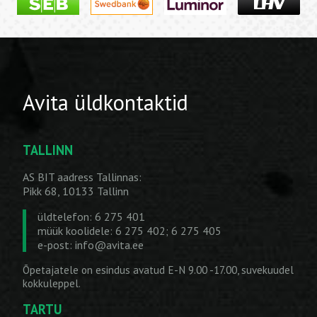
Avita üldkontaktid
TALLINN
AS BIT aadress Tallinnas:
Pikk 68, 10133 Tallinn
üldtelefon: 6 275 401
müük koolidele: 6 275 402; 6 275 405
e-post:
info@avita.ee
Õpetajatele on esindus avatud E-N 9.00 -17.00, suvekuudel
kokkuleppel.
TARTU