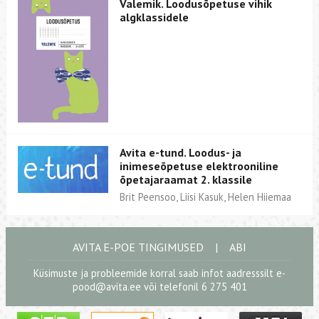
Valemik. Loodusõpetuse vihik
algklassidele
Avita e-tund. Loodus- ja
inimeseõpetuse elektrooniline
õpetajaraamat 2. klassile
Brit Peensoo, Liisi Kasuk, Helen Hiiemaa
AVITA E-POE TINGIMUSED
|
ABI
Küsimuste ja probleemide korral saab infot aadresssilt
e-
pood@avita.ee
või telefonil 6 275 401