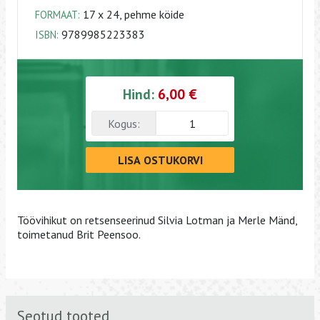
17 x 24, pehme köide
FORMAAT:
9789985223383
ISBN:
Hind:
6,00 €
Kogus:
LISA OSTUKORVI
Töövihikut on retsenseerinud Silvia Lotman ja Merle Mänd,
toimetanud Brit Peensoo.
Seotud tooted