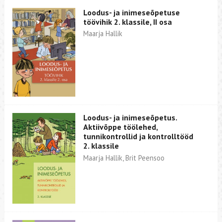
Loodus- ja inimeseõpetuse
töövihik 2. klassile, II osa
Maarja Hallik
Loodus- ja inimeseõpetus.
Aktiivõppe töölehed,
tunnikontrollid ja kontrolltööd
2. klassile
Maarja Hallik, Brit Peensoo