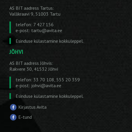
AS BIT aadress Tartus:
Vallikraavi 9, 51003 Tartu
telefon: 7 427 156
e-post:
tartu@avita.ee
Esinduse külastamine kokkuleppel.
JÕHVI
AS BIT aadress Jõhvis:
Rakvere 30, 41532 Jõhvi
telefon: 33 70 108, 555 20 359
e-post:
johvi@avita.ee
Esinduse külastamine kokkuleppel.
Kirjastus Avita
E-tund