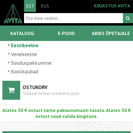
KIRJASTUS AVITA
EST
RUS
KATALOOG
E-POOD
ABIKS ÕPETAJALE
Eestikeelne
Venekeelne
Sooduspakkumine
Koolikaubad
OSTUKORV
Tooteid hetkel ostukorvis pole
Alates 50 € ostust tarne pakiautomaati tasuta. Alates 50 €
ostust saad valida kingituse.