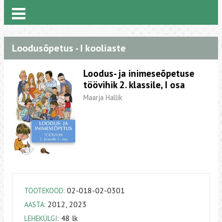
Loodusõpetus - I kooliaste
Loodus- ja inimeseõpetuse
töövihik 2. klassile, I osa
Maarja Hallik
02-018-02-0301
TOOTEKOOD:
2012, 2023
AASTA:
48 lk
LEHEKÜLGI: