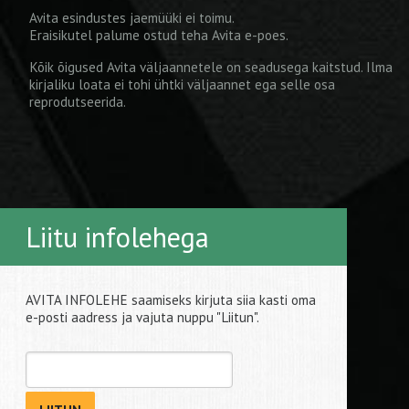
Avita esindustes jaemüüki ei toimu.
Eraisikutel palume ostud teha
Avita e-poes
.
Kõik õigused Avita väljaannetele on seadusega kaitstud. Ilma
kirjaliku loata ei tohi ühtki väljaannet ega selle osa
reprodutseerida.
Liitu infolehega
AVITA INFOLEHE saamiseks kirjuta siia kasti oma
e-posti aadress ja vajuta nuppu "Liitun".