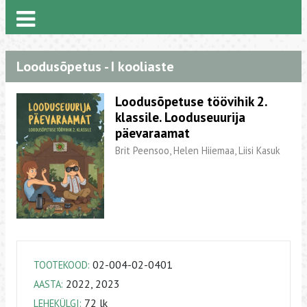
Loodusõpetus - I kooliaste
Loodusõpetuse töövihik 2.
klassile. Looduseuurija
päevaraamat
Brit Peensoo, Helen Hiiemaa, Liisi Kasuk
02-004-02-0401
TOOTEKOOD:
2022, 2023
AASTA:
72 lk
LEHEKÜLGI: