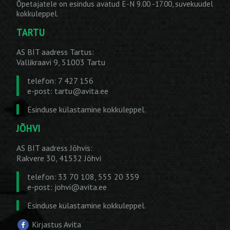
Õpetajatele on esindus avatud E-N 9.00 -17.00, suvekuudel
kokkuleppel.
TARTU
AS BIT aadress Tartus:
Vallikraavi 9, 51003 Tartu
telefon: 7 427 156
e-post:
tartu@avita.ee
Esinduse külastamine kokkuleppel.
JÕHVI
AS BIT aadress Jõhvis:
Rakvere 30, 41532 Jõhvi
telefon: 33 70 108, 555 20 359
e-post:
johvi@avita.ee
Esinduse külastamine kokkuleppel.
Kirjastus Avita