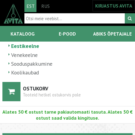
KIRJASTUS AVITA
EST
RUS
KATALOOG
E-POOD
ABIKS ÕPETAJALE
Eestikeelne
Venekeelne
Sooduspakkumine
Koolikaubad
OSTUKORV
Tooteid hetkel ostukorvis pole
Alates 50 € ostust tarne pakiautomaati tasuta. Alates 50 €
ostust saad valida kingituse.