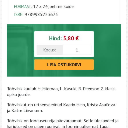
17 x 24, pehme köide
FORMAAT:
9789985223673
ISBN:
Hind:
5,80 €
Kogus:
LISA OSTUKORVI
Töövihik kuulub H. Hiiemaa, L. Kasuki, B. Peensoo 2. klassi
õpiku juurde.
Töövihikut on retsenseerinud Kaarin Hein, Krista Asafova
ja Katre Liivanurm.
Töövihik on looduseuurija päevaraamat. Selle ülesanded ja
harjutused on pigem uurivat ja loomingulisemat tüüpi.