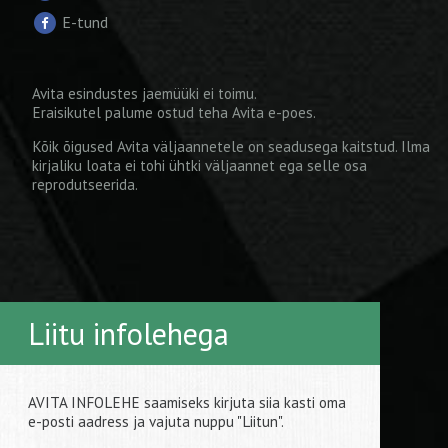
E-tund
Avita esindustes jaemüüki ei toimu.
Eraisikutel palume ostud teha
Avita e-poes
.
Kõik õigused Avita väljaannetele on seadusega kaitstud. Ilma
kirjaliku loata ei tohi ühtki väljaannet ega selle osa
reprodutseerida.
Liitu infolehega
AVITA INFOLEHE saamiseks kirjuta siia kasti oma
e-posti aadress ja vajuta nuppu "Liitun".