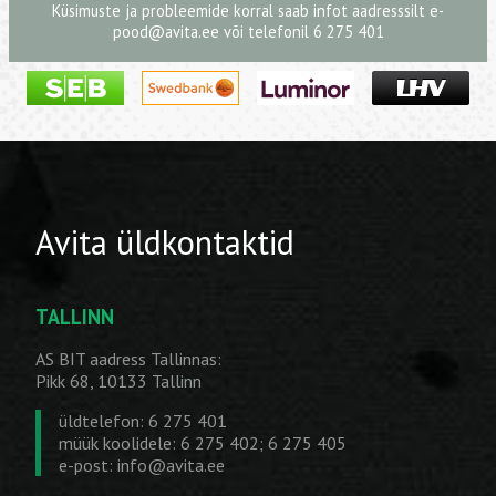
Küsimuste ja probleemide korral saab infot aadresssilt
e-
pood@avita.ee
või telefonil 6 275 401
Avita üldkontaktid
TALLINN
AS BIT aadress Tallinnas:
Pikk 68, 10133 Tallinn
üldtelefon: 6 275 401
müük koolidele: 6 275 402; 6 275 405
e-post:
info@avita.ee