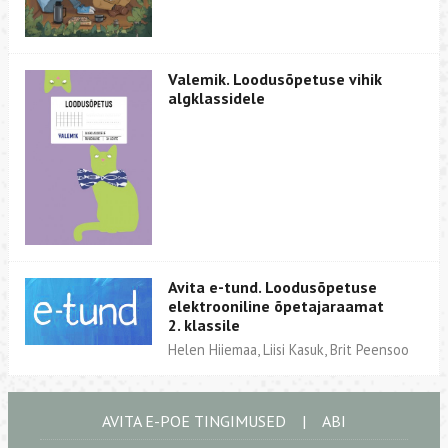
Valemik. Loodusõpetuse vihik
algklassidele
Avita e-tund. Loodusõpetuse
elektrooniline õpetajaraamat
2. klassile
Helen Hiiemaa, Liisi Kasuk, Brit Peensoo
AVITA E-POE TINGIMUSED
|
ABI