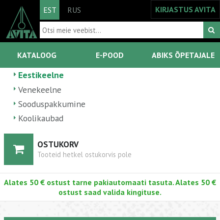
KIRJASTUS AVITA
EST
RUS
KATALOOG
E-POOD
ABIKS ÕPETAJALE
Eestikeelne
Venekeelne
Sooduspakkumine
Koolikaubad
OSTUKORV
Tooteid hetkel ostukorvis pole
Alates 50 € ostust tarne pakiautomaati tasuta. Alates 50 €
ostust saad valida kingituse.