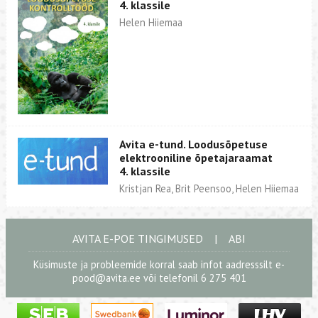
4. klassile
Helen Hiiemaa
Avita e-tund. Loodusõpetuse
elektrooniline õpetajaraamat
4. klassile
Kristjan Rea, Brit Peensoo, Helen Hiiemaa
AVITA E-POE TINGIMUSED
|
ABI
Küsimuste ja probleemide korral saab infot aadresssilt
e-
pood@avita.ee
või telefonil 6 275 401