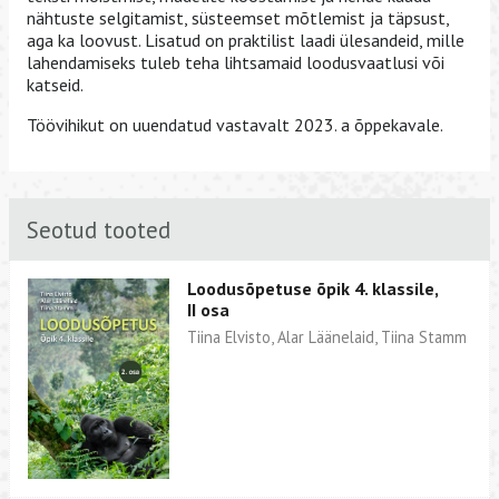
nähtuste selgitamist, süsteemset mõtlemist ja täpsust,
aga ka loovust. Lisatud on praktilist laadi ülesandeid, mille
lahendamiseks tuleb teha lihtsamaid loodusvaatlusi või
katseid.
Töövihikut on uuendatud vastavalt 2023. a õppekavale.
Seotud tooted
Loodusõpetuse õpik 4. klassile,
II osa
Tiina Elvisto, Alar Läänelaid, Tiina Stamm