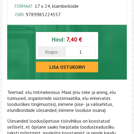
17 x 24, klamberköide
FORMAAT:
9789985224557
ISBN:
Hind:
7,40 €
Kogus:
LISA OSTUKORVI
Teemad: elu mitmekesisus Maal (elu teke ja areng, elu
tunnused, organismide süstemaatika, elu erinevates
looduslikes tingimustes), inimene (sise- ja välisehitus,
elundkondade ülesanded, inimene looduse osana).
Ülesanded loodusõpetuse töövihikus on koostatud
selliselt, et õpilane saaks harjutada loodusteadusliku
teksti mõistmist, mudelite koostamist ja nende kaudu