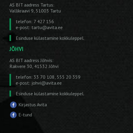
AS BIT aadress Tartus:
Vallikraavi 9, 51003 Tartu
telefon: 7 427 156
e-post:
tartu@avita.ee
Esinduse külastamine kokkuleppel.
JÕHVI
AS BIT aadress Jõhvis:
Rakvere 30, 41532 Jõhvi
telefon: 33 70 108, 555 20 359
e-post:
johvi@avita.ee
Esinduse külastamine kokkuleppel.
Kirjastus Avita
E-tund