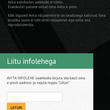
Avita esindustes jaemüüki ei toimu.
Eraisikutel palume ostud teha
Avita e-poes
.
Kõik õigused Avita väljaannetele on seadusega kaitstud. Ilma
kirjaliku loata ei tohi ühtki väljaannet ega selle osa
reprodutseerida.
Liitu infolehega
AVITA INFOLEHE saamiseks kirjuta siia kasti oma
e-posti aadress ja vajuta nuppu "Liitun".
LIITUN