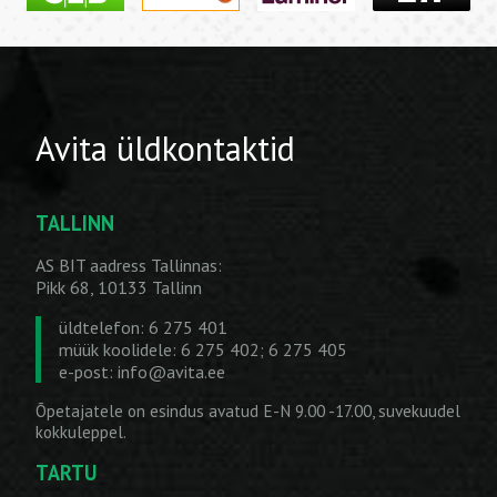
Avita üldkontaktid
TALLINN
AS BIT aadress Tallinnas:
Pikk 68, 10133 Tallinn
üldtelefon: 6 275 401
müük koolidele: 6 275 402; 6 275 405
e-post:
info@avita.ee
Õpetajatele on esindus avatud E-N 9.00 -17.00, suvekuudel
kokkuleppel.
TARTU