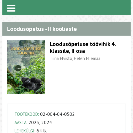
Loodusõpetus - II kooliaste
Loodusõpetuse töövihik 4.
klassile, II osa
Tiina Elvisto, Helen Hiiemaa
02-004-04-0502
TOOTEKOOD:
2023, 2024
AASTA:
64 lk
LEHEKÜLGI: