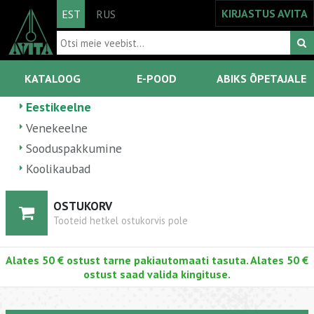
KIRJASTUS AVITA
EST
RUS
KATALOOG
E-POOD
ABIKS ÕPETAJALE
Eestikeelne
Venekeelne
Sooduspakkumine
Koolikaubad
OSTUKORV
Tooteid hetkel ostukorvis pole
Alates 50 € ostust tarne pakiautomaati tasuta. Alates 50 €
ostust saad valida kingituse.