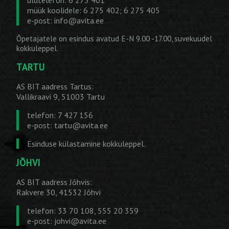
müük koolidele: 6 275 402; 6 275 405
e-post:
info@avita.ee
Õpetajatele on esindus avatud E-N 9.00 -17.00, suvekuudel
kokkuleppel.
TARTU
AS BIT aadress Tartus:
Vallikraavi 9, 51003 Tartu
telefon: 7 427 156
e-post:
tartu@avita.ee
Esinduse külastamine kokkuleppel.
JÕHVI
AS BIT aadress Jõhvis:
Rakvere 30, 41532 Jõhvi
telefon: 33 70 108, 555 20 359
e-post:
johvi@avita.ee