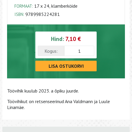
17 x 24, klamberköide
FORMAAT:
9789985224281
ISBN:
Hind:
7,10 €
Kogus:
LISA OSTUKORVI
Töövihik kuulub 2023. a õpiku juurde.
Töövihikut on retsenseerinud Ana Valdmann ja Luule
Linamäe.