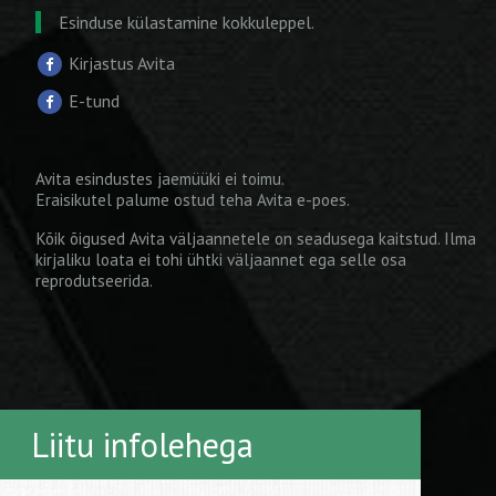
Esinduse külastamine kokkuleppel.
Kirjastus Avita
E-tund
Avita esindustes jaemüüki ei toimu.
Eraisikutel palume ostud teha
Avita e-poes
.
Kõik õigused Avita väljaannetele on seadusega kaitstud. Ilma
kirjaliku loata ei tohi ühtki väljaannet ega selle osa
reprodutseerida.
Liitu infolehega