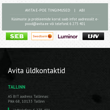
AVITA E-POE TINGIMUSED
|
ABI
Küsimuste ja probleemide korral saab infot aadresssilt
e-
pood@avita.ee
või telefonil 6 275 401
Avita üldkontaktid
TALLINN
AS BIT aadress Tallinnas:
Pikk 68, 10133 Tallinn
üldtelefon: 6 275 401