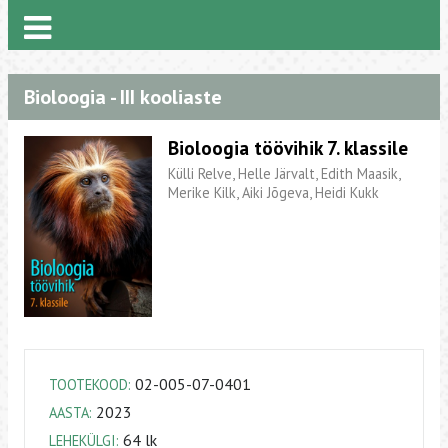
Bioloogia - III kooliaste
Bioloogia töövihik 7. klassile
Külli Relve, Helle Järvalt, Edith Maasik,
Merike Kilk, Aiki Jõgeva, Heidi Kukk
02-005-07-0401
TOOTEKOOD:
2023
AASTA:
64 lk
LEHEKÜLGI: