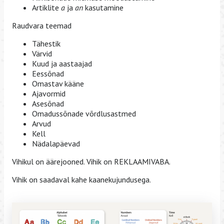
Artiklite
a
ja
an
kasutamine
Raudvara teemad
Tähestik
Värvid
Kuud ja aastaajad
Eessõnad
Omastav kääne
Ajavormid
Asesõnad
Omadussõnade võrdlusastmed
Arvud
Kell
Nädalapäevad
Vihikul on äärejooned. Vihik on REKLAAMIVABA.
Vihik on saadaval kahe kaanekujundusega.