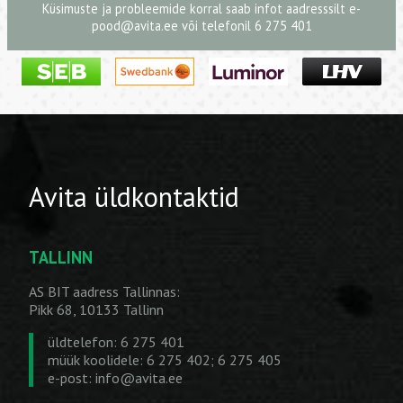
Küsimuste ja probleemide korral saab infot aadresssilt
e-
pood@avita.ee
või telefonil 6 275 401
Avita üldkontaktid
TALLINN
AS BIT aadress Tallinnas:
Pikk 68, 10133 Tallinn
üldtelefon: 6 275 401
müük koolidele: 6 275 402; 6 275 405
e-post:
info@avita.ee