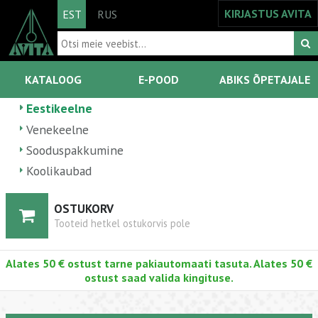
KIRJASTUS AVITA
EST
RUS
KATALOOG
E-POOD
ABIKS ÕPETAJALE
Eestikeelne
Venekeelne
Sooduspakkumine
Koolikaubad
OSTUKORV
Tooteid hetkel ostukorvis pole
Alates 50 € ostust tarne pakiautomaati tasuta. Alates 50 €
ostust saad valida kingituse.