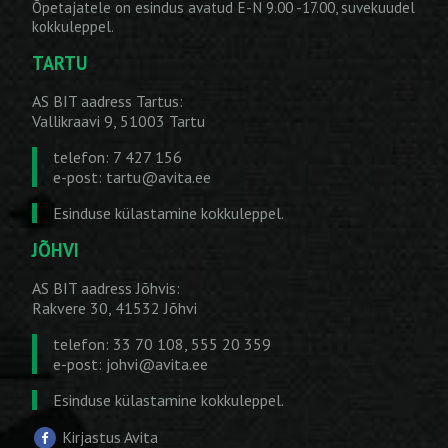
Õpetajatele on esindus avatud E-N 9.00 -17.00, suvekuudel
kokkuleppel.
TARTU
AS BIT aadress Tartus:
Vallikraavi 9, 51003 Tartu
telefon: 7 427 156
e-post:
tartu@avita.ee
Esinduse külastamine kokkuleppel.
JÕHVI
AS BIT aadress Jõhvis:
Rakvere 30, 41532 Jõhvi
telefon: 33 70 108, 555 20 359
e-post:
johvi@avita.ee
Esinduse külastamine kokkuleppel.
Kirjastus Avita