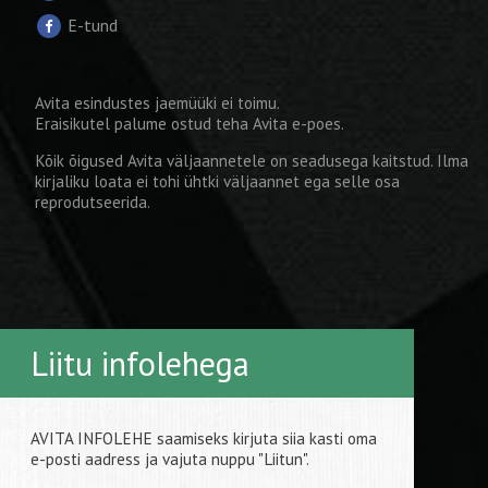
E-tund
Avita esindustes jaemüüki ei toimu.
Eraisikutel palume ostud teha
Avita e-poes
.
Kõik õigused Avita väljaannetele on seadusega kaitstud. Ilma
kirjaliku loata ei tohi ühtki väljaannet ega selle osa
reprodutseerida.
Liitu infolehega
AVITA INFOLEHE saamiseks kirjuta siia kasti oma
e-posti aadress ja vajuta nuppu "Liitun".