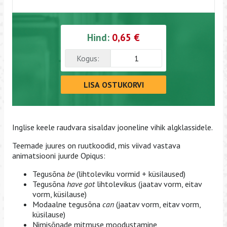
Hind:
0,65 €
Kogus:
LISA OSTUKORVI
Inglise keele raudvara sisaldav jooneline vihik algklassidele.
Teemade juures on ruutkoodid, mis viivad vastava
animatsiooni juurde Opiqus:
Tegusõna
be
(lihtoleviku vormid + küsilaused)
Tegusõna
have
got
lihtolevikus (jaatav vorm, eitav
vorm, küsilause)
Modaalne tegusõna
can
(jaatav vorm, eitav vorm,
küsilause)
Nimisõnade mitmuse moodustamine