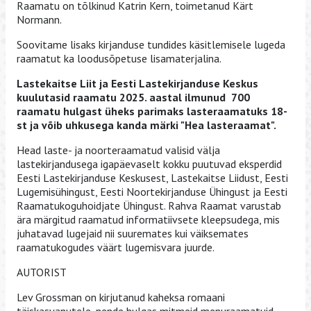
Raamatu on tõlkinud Katrin Kern, toimetanud Kärt
Normann.
Soovitame lisaks kirjanduse tundides käsitlemisele lugeda
raamatut ka loodusõpetuse lisamaterjalina.
Lastekaitse Liit ja Eesti Lastekirjanduse Keskus
kuulutasid raamatu 2025. aastal ilmunud 700
raamatu hulgast üheks parimaks lasteraamatuks 18-
st ja võib uhkusega kanda märki "Hea lasteraamat".
Head laste- ja noorteraamatud valisid välja
lastekirjandusega igapäevaselt kokku puutuvad eksperdid
Eesti Lastekirjanduse Keskusest, Lastekaitse Liidust, Eesti
Lugemisühingust, Eesti Noortekirjanduse Ühingust ja Eesti
Raamatukoguhoidjate Ühingust. Rahva Raamat varustab
ära märgitud raamatud informatiivsete kleepsudega, mis
juhatavad lugejaid nii suuremates kui väiksemates
raamatukogudes väärt lugemisvara juurde.
AUTORIST
Lev Grossman on kirjutanud kaheksa romaani
täiskasvanutele, nende hulgas mitmeid menuraamatuid.