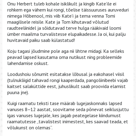
Onu Herbert tuleb kohale isiklikult ja kingib Kate’ile ei
rohkem ega vähem kui rongi, tõelise täissuuruses auruveduri
nimega Hõbenool, mis viib Kate’i ja tema venna Tomi
maagilisele reisile. Kate ja Tom kihutavad võlutud
raudteeliinidel ja sõidutavad terve hulga rääkivaid loomi
ümber maailma turvalistesse elupaikadesse. Ja oi, kui palju
huvitavaid paiku saab külastatud!
Koju tagasi jõudmine pole aga nii lihtne midagi. Ka selleks
peavad lapsed kasutama oma nutikust ning probleemide
lahendamise oskust.
Loodushoiu sõnumit esitatakse lõbusal ja eakohasel viisil
(tulnukliigid tahavad rongi kaaperdada, pangoliinibeebi vajab
kaitset salaküttide eest, juhuslikult saab proovida elamist
puuna jne).
Kuigi raamatu teksti tase määrab lugejaskonnaks lapsed
vanuses 8‒12 aastat, soovitame seda põnevat seiklusjuttu
igas vanuses lugejale, kes jagab peategelase kiindumust
raamatutesse „tavalistest inimestest, kes saavad teada, et
võlukunst on olemas“.