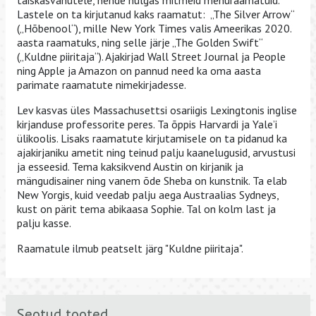
Lastele on ta kirjutanud kaks raamatut: „The Silver Arrow“
(„Hõbenool“), mille New York Times valis Ameerikas 2020.
aasta raamatuks, ning selle järje „The Golden Swift“
(„Kuldne piiritaja“). Ajakirjad Wall Street Journal ja People
ning Apple ja Amazon on pannud need ka oma aasta
parimate raamatute nimekirjadesse.
Lev kasvas üles Massachusettsi osariigis Lexingtonis inglise
kirjanduse professorite peres. Ta õppis Harvardi ja Yale’i
ülikoolis. Lisaks raamatute kirjutamisele on ta pidanud ka
ajakirjaniku ametit ning teinud palju kaanelugusid, arvustusi
ja esseesid. Tema kaksikvend Austin on kirjanik ja
mängudisainer ning vanem õde Sheba on kunstnik. Ta elab
New Yorgis, kuid veedab palju aega Austraalias Sydneys,
kust on pärit tema abikaasa Sophie. Tal on kolm last ja
palju kasse.
Raamatule ilmub peatselt järg "Kuldne piiritaja".
Seotud tooted