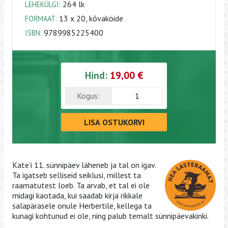
264 lk
LEHEKÜLGI:
13 x 20, kõvaköide
FORMAAT:
9789985225400
ISBN:
Hind:
19,00 €
Kogus:
LISA OSTUKORVI
Kate’i 11. sünnipäev läheneb ja tal on igav.
Ta igatseb selliseid seiklusi, millest ta
raamatutest loeb. Ta arvab, et tal ei ole
midagi kaotada, kui saadab kirja rikkale
salapärasele onule Herbertile, kellega ta
kunagi kohtunud ei ole, ning palub temalt sünnipäevakinki.