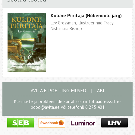
Kuldne Piiritaja (Hõbenoole järg)
Lev Grossman, illustreerinud Tracy
Nishimura Bishop
AVITA E-POE TINGIMUSED
|
ABI
Küsimuste ja probleemide korral saab infot aadresssilt
e-
pood@avita.ee
või telefonil 6 275 401