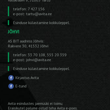
Vallikraavi 9, 51003 Tartu
telefon: 7 427 156
e-post:
tartu@avita.ee
Esinduse külastamine kokkuleppel.
JÕHVI
AS BIT aadress Jõhvis:
Rakvere 30, 41532 Jõhvi
telefon: 33 70 108, 555 20 359
e-post:
johvi@avita.ee
Esinduse külastamine kokkuleppel.
Kirjastus Avita
E-tund
Avita esindustes jaemüüki ei toimu.
Eraisikutel palume ostud teha
Avita e-poes
.