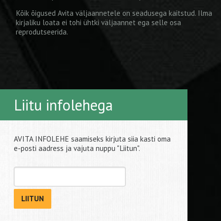
Kõik õigused Avita väljaannetele on seadusega kaitstud. Ilma
kirjaliku loata ei tohi ühtki väljaannet ega selle osa
reprodutseerida.
Liitu infolehega
AVITA INFOLEHE saamiseks kirjuta siia kasti oma
e-posti aadress ja vajuta nuppu "Liitun".
LIITUN