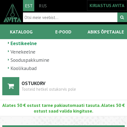
KIRJASTUS AVITA
EST
RUS
KATALOOG
E-POOD
ABIKS ÕPETAJALE
Eestikeelne
Venekeelne
Sooduspakkumine
Koolikaubad
OSTUKORV
Tooteid hetkel ostukorvis pole
Alates 50 € ostust tarne pakiautomaati tasuta. Alates 50 €
ostust saad valida kingituse.