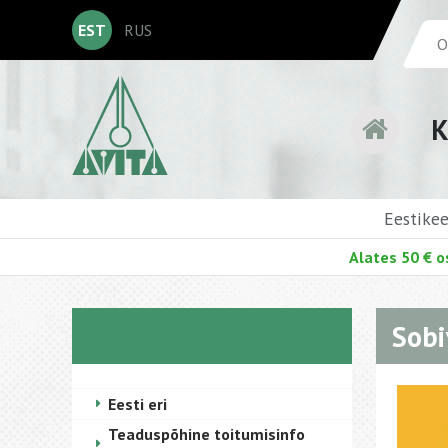
EST
RUS
K
Eestike
Alates 50 € o
Sobi
Eesti eri
Teaduspõhine toitumisinfo