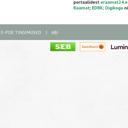
portaalidest
eraamat24.e
Raamat
;
EDRK
;
Digikogu
ni
A E-POE TINGIMUSED
|
ABI