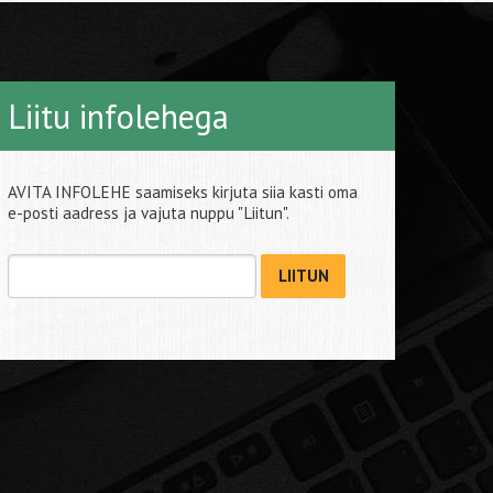
Liitu infolehega
AVITA INFOLEHE saamiseks kirjuta siia kasti oma
e-posti aadress ja vajuta nuppu "Liitun".
LIITUN