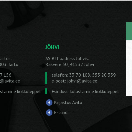
JÕHVI
artus:
AS BIT aadress Jõhvis:
1003 Tartu
Rakvere 30, 41532 Jõhvi
27 156
telefon: 33 70 108, 555 20 359
u@avita.ee
e-post:
johvi@avita.ee
astamine kokkuleppel.
Esinduse külastamine kokkuleppel.
Kirjastus Avita
E-tund