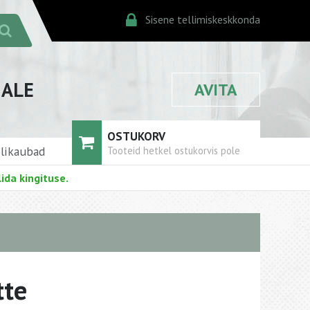
Sisene tellimiskeskkonda
JALE
AVITA
OSTUKORV
likaubad
Tooteid hetkel ostukorvis pole
ida kingituse.
tte