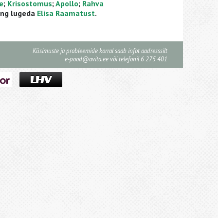
e
;
Krisostomus
;
Apollo
;
Rahva
ng lugeda
Elisa Raamatust
.
Küsimuste ja probleemide korral saab infot aadresssilt
e-pood@avita.ee
või telefonil 6 275 401