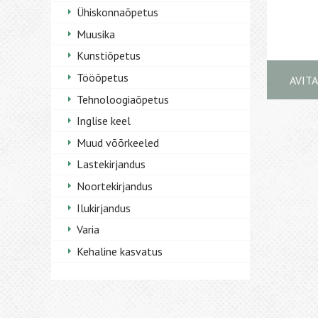
Ühiskonnaõpetus
Muusika
Kunstiõpetus
Tööõpetus
AVIT
Tehnoloogiaõpetus
Inglise keel
Muud võõrkeeled
Lastekirjandus
Noortekirjandus
Ilukirjandus
Varia
Kehaline kasvatus