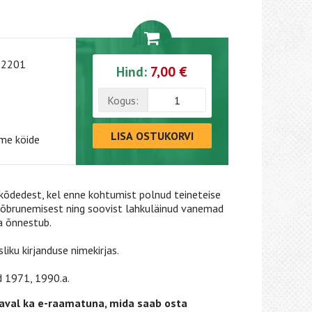
-2201
Hind:
7,00 €
Kogus:
LISA OSTUKORVI
me köide
ikõdedest, kel enne kohtumist polnud teineteise
sõbrunemisest ning soovist lahkuläinud vanemad
ka õnnestub.
iku kirjanduse nimekirjas.
d 1971, 1990.a.
val ka e-raamatuna, mida saab osta