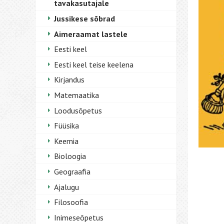
tavakasutajale
Jussikese sõbrad
Aimeraamat lastele
Eesti keel
Eesti keel teise keelena
Kirjandus
Matemaatika
Loodusõpetus
Füüsika
Keemia
Bioloogia
Geograafia
Ajalugu
Filosoofia
Inimeseõpetus