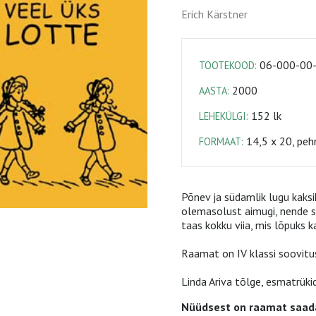
Erich Kärstner
06-000-00
TOOTEKOOD:
2000
AASTA:
152 lk
LEHEKÜLGI:
14,5 x 20, peh
FORMAAT:
Põnev ja südamlik lugu kaks
olemasolust aimugi, nende 
taas kokku viia, mis lõpuks 
Raamat on IV klassi soovitusl
Linda Ariva tõlge, esmatrüki
Nüüdsest on raamat saada