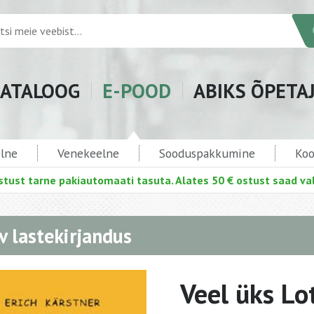
ATALOOG
E-POOD
ABIKS ÕPETA
elne
Venekeelne
Sooduspakkumine
Koo
stust tarne pakiautomaati tasuta. Alates 50 € ostust saad val
v lastekirjandus
Veel üks Lo