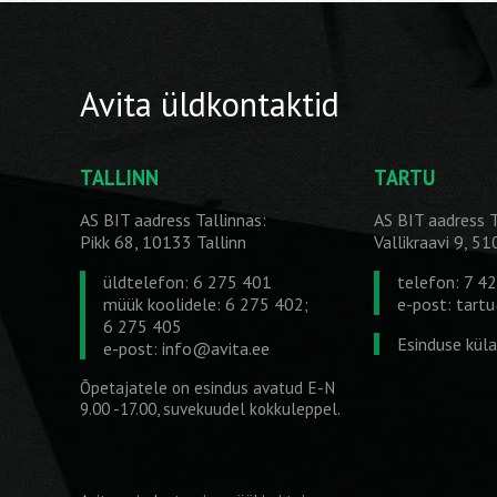
Avita üldkontaktid
TALLINN
TARTU
AS BIT aadress Tallinnas:
AS BIT aadress T
Pikk 68, 10133 Tallinn
Vallikraavi 9, 5
üldtelefon: 6 275 401
telefon: 7 4
müük koolidele: 6 275 402;
e-post:
tart
6 275 405
Esinduse kül
e-post:
info@avita.ee
Õpetajatele on esindus avatud E-N
9.00 -17.00, suvekuudel kokkuleppel.