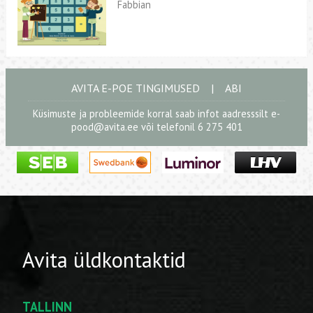
Fabbian
AVITA E-POE TINGIMUSED
|
ABI
Küsimuste ja probleemide korral saab infot aadresssilt
e-
pood@avita.ee
või telefonil 6 275 401
Avita üldkontaktid
TALLINN