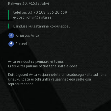
Rakvere 30, 41532 Jõhvi
telefon: 33 70 108, 555 20 359
e-post:
johvi@avita.ee
Esinduse külastamine kokkuleppel.
Kirjastus Avita
E-tund
Avita esindustes jaemüüki ei toimu.
Eraisikutel palume ostud teha
Avita e-poes
.
Kõik õigused Avita väljaannetele on seadusega kaitstud. Ilma
kirjaliku loata ei tohi ühtki väljaannet ega selle osa
reprodutseerida.