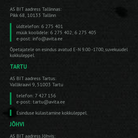
AS BIT aadress Tallinnas:
Pikk 68, 10133 Tallinn
üldtelefon: 6 275 401
müük koolidele: 6 275 402; 6 275 405
e-post:
info@avita.ee
Õpetajatele on esindus avatud E-N 9.00 -17.00, suvekuudel
kokkuleppel.
TARTU
AS BIT aadress Tartus:
Vallikraavi 9, 51003 Tartu
telefon: 7 427 156
e-post:
tartu@avita.ee
Esinduse külastamine kokkuleppel.
JÕHVI
AS BIT aadress Jõhvis: