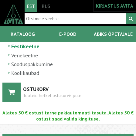
KIRJASTUS AVITA
EST
RUS
KATALOOG
E-POOD
ABIKS ÕPETAJALE
Eestikeelne
Venekeelne
Sooduspakkumine
Koolikaubad
OSTUKORV
Tooteid hetkel ostukorvis pole
Alates 50 € ostust tarne pakiautomaati tasuta. Alates 50 €
ostust saad valida kingituse.