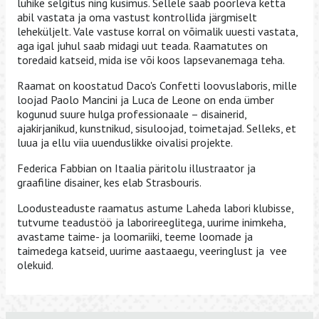
lühike selgitus ning küsimus. Sellele saab pöörleva ketta
abil vastata ja oma vastust kontrollida järgmiselt
leheküljelt. Vale vastuse korral on võimalik uuesti vastata,
aga igal juhul saab midagi uut teada. Raamatutes on
toredaid katseid, mida ise või koos lapsevanemaga teha.
Raamat on koostatud Daco's Confetti loovuslaboris, mille
loojad Paolo Mancini ja Luca de Leone on enda ümber
kogunud suure hulga professionaale – disainerid,
ajakirjanikud, kunstnikud, sisuloojad, toimetajad. Selleks, et
luua ja ellu viia uuenduslikke oivalisi projekte.
Federica Fabbian on Itaalia päritolu illustraator ja
graafiline disainer, kes elab Strasbouris.
Loodusteaduste raamatus astume Laheda labori klubisse,
tutvume teadustöö ja laborireeglitega, uurime inimkeha,
avastame taime- ja loomariiki, teeme loomade ja
taimedega katseid, uurime aastaaegu, veeringlust ja vee
olekuid.