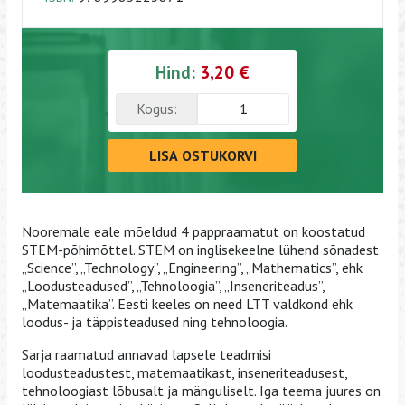
Hind:
3,20 €
Kogus:
LISA OSTUKORVI
Nooremale eale mõeldud 4 pappraamatut on koostatud
STEM-põhimõttel. STEM on inglisekeelne lühend sõnadest
„Science”, „Technology”, „Engineering”, „Mathematics”, ehk
„Loodusteadused”, „Tehnoloogia”, „Inseneriteadus”,
„Matemaatika”. Eesti keeles on need LTT valdkond ehk
loodus- ja täppisteadused ning tehnoloogia.
Sarja raamatud annavad lapsele teadmisi
loodusteadustest, matemaatikast, inseneriteadusest,
tehnoloogiast lõbusalt ja mänguliselt. Iga teema juures on