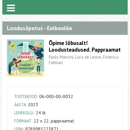
Loodusõpetus - Eelkoolile
Õpime lõbusalt!
Loodusteadused. Pappraamat
Paolo Mancini, Luca de Leone, Federica
Fabbian
06-000-00-0032
TOOTEKOOD:
2023
AASTA:
24 lk
LEHEKÜLGI:
22 x 22, pappraamat
FORMAAT:
9789985223871
ISBN: