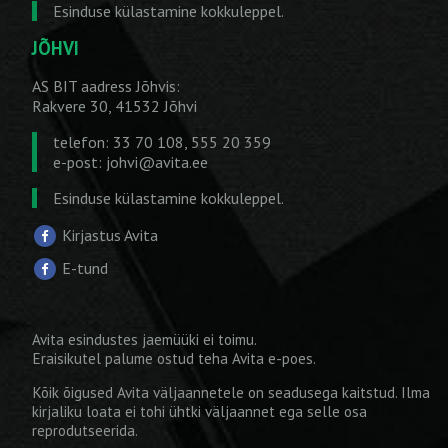
Esinduse külastamine kokkuleppel.
JÕHVI
AS BIT aadress Jõhvis:
Rakvere 30, 41532 Jõhvi
telefon: 33 70 108, 555 20 359
e-post:
johvi@avita.ee
Esinduse külastamine kokkuleppel.
Kirjastus Avita
E-tund
Avita esindustes jaemüüki ei toimu.
Eraisikutel palume ostud teha
Avita e-poes
.
Kõik õigused Avita väljaannetele on seadusega kaitstud. Ilma
kirjaliku loata ei tohi ühtki väljaannet ega selle osa
reprodutseerida.