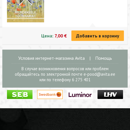
Цена:
7,00 €
Добавить в корзину
Условия интернет-магазина Avita
|
Помощь
В случае возникновения вопросов или проблем
обращайтесь по электронной почте
e-pood@avita.ee
или по телефону 6 275 401