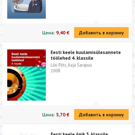
Цена:
9,40 €
Добавить в корзину
Eesti keele kuulamisülesannete
töölehed 4. klassile
Liisi Piits, Kaja Sarapuu
2008
Цена:
5,70 €
Добавить в корзину
Eesti keele õpik 5. klassile