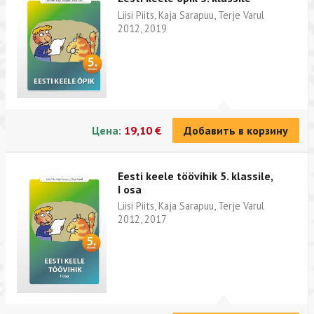
Liisi Piits, Kaja Sarapuu, Terje Varul
2012, 2019
Цена:
19,10 €
Добавить в корзину
Eesti keele töövihik 5. klassile,
I osa
Liisi Piits, Kaja Sarapuu, Terje Varul
2012, 2017