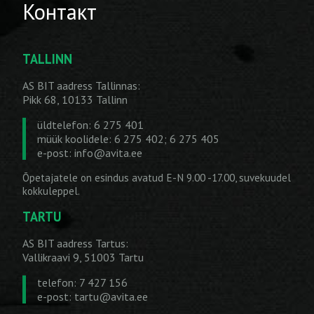
Контакт
TALLINN
AS BIT aadress Tallinnas:
Pikk 68, 10133 Tallinn
üldtelefon: 6 275 401
müük koolidele: 6 275 402; 6 275 405
e-post:
info@avita.ee
Õpetajatele on esindus avatud E-N 9.00 -17.00, suvekuudel
kokkuleppel.
TARTU
AS BIT aadress Tartus:
Vallikraavi 9, 51003 Tartu
telefon: 7 427 156
e-post:
tartu@avita.ee