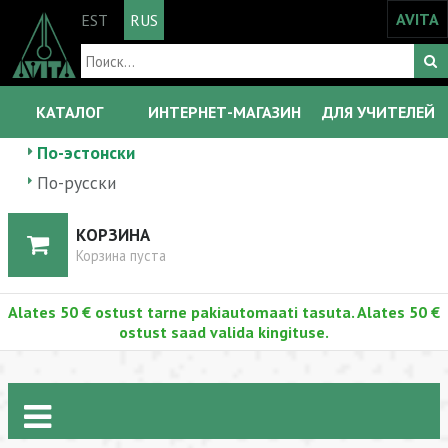
AVITA
EST
RUS
КАТАЛОГ
ИНТЕРНЕТ-МАГАЗИН
ДЛЯ УЧИТЕЛЕЙ
По-эстонски
По-русски
КОРЗИНА
Корзина пуста
Alates 50 € ostust tarne pakiautomaati tasuta. Alates 50 €
ostust saad valida kingituse.