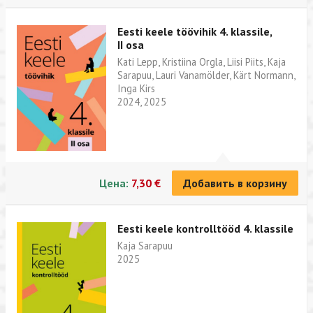
Eesti keele töövihik 4. klassile,
II osa
Kati Lepp, Kristiina Orgla, Liisi Piits, Kaja
Sarapuu, Lauri Vanamölder, Kärt Normann,
Inga Kirs
2024, 2025
Цена:
7,30 €
Добавить в корзину
Eesti keele kontrolltööd 4. klassile
Kaja Sarapuu
2025