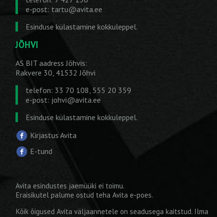
e-post:
tartu@avita.ee
Esinduse külastamine kokkuleppel.
JÕHVI
AS BIT aadress Jõhvis:
Rakvere 30, 41532 Jõhvi
telefon: 33 70 108, 555 20 359
e-post:
johvi@avita.ee
Esinduse külastamine kokkuleppel.
Kirjastus Avita
E-tund
Avita esindustes jaemüüki ei toimu.
Eraisikutel palume ostud teha
Avita e-poes
.
Kõik õigused Avita väljaannetele on seadusega kaitstud. Ilma