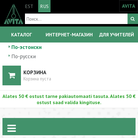
AVITA
EST
RUS
КАТАЛОГ
ИНТЕРНЕТ-МАГАЗИН
ДЛЯ УЧИТЕЛЕЙ
По-эстонски
По-русски
КОРЗИНА
Корзина пуста
Alates 50 € ostust tarne pakiautomaati tasuta. Alates 50 €
ostust saad valida kingituse.