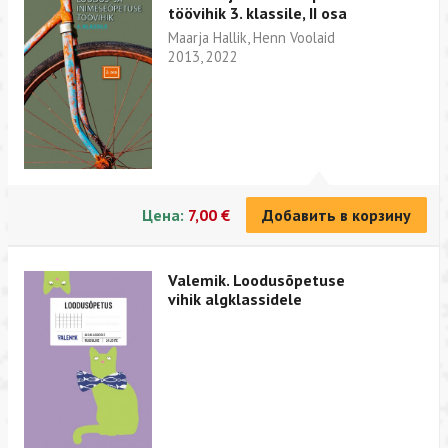
töövihik 3. klassile, II osa
Maarja Hallik, Henn Voolaid
2013, 2022
Цена:
7,00 €
Добавить в корзину
Valemik. Loodusõpetuse
vihik algklassidele