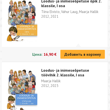
Loodus- ja inimeseõpetuse õpik 2.
klassile, I osa
Tiina Elvisto, Vahur Laug, Maarja Hallik
2012, 2021
Цена:
16,90 €
Добавить в корзину
Loodus- ja inimeseõpetuse
töövihik 2. klassile, I osa
Maarja Hallik
2012, 2023