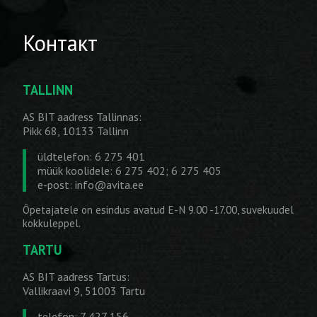
Контакт
TALLINN
AS BIT aadress Tallinnas:
Pikk 68, 10133 Tallinn
üldtelefon: 6 275 401
müük koolidele: 6 275 402; 6 275 405
e-post:
info@avita.ee
Õpetajatele on esindus avatud E-N 9.00 -17.00, suvekuudel
kokkuleppel.
TARTU
AS BIT aadress Tartus:
Vallikraavi 9, 51003 Tartu
telefon: 7 427 156