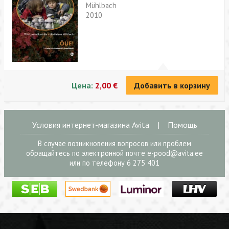
Mühlbach
2010
Цена:
2,00 €
Добавить в корзину
Условия интернет-магазина Avita
|
Помощь
В случае возникновения вопросов или проблем
обращайтесь по электронной почте
e-pood@avita.ee
или по телефону 6 275 401