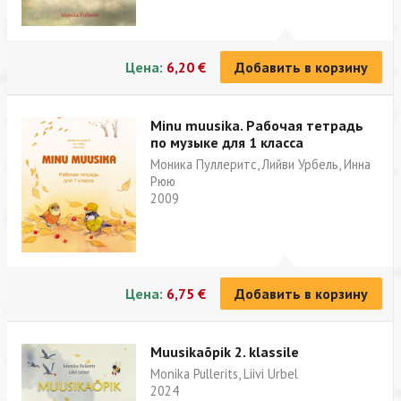
Цена:
6,20 €
Добавить в корзину
Minu muusika. Рабочая тетрадь
по музыке для 1 класса
Моника Пуллеритс, Лийви Урбель, Инна
Рюю
2009
Цена:
6,75 €
Добавить в корзину
Muusikaõpik 2. klassile
Monika Pullerits, Liivi Urbel
2024