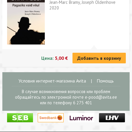
Jean-Marc Bramy, Joseph Oldenhove
2020
Цена:
5,00 €
Добавить в корзину
Условия интернет-магазина Avita
|
Помощь
В случае возникновения вопросов или проблем
обращайтесь по электронной почте
e-pood@avita.ee
или по телефону 6 275 401