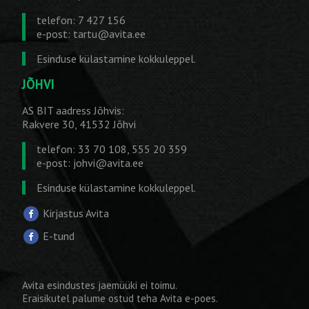
telefon: 7 427 156
e-post:
tartu@avita.ee
Esinduse külastamine kokkuleppel.
JÕHVI
AS BIT aadress Jõhvis:
Rakvere 30, 41532 Jõhvi
telefon: 33 70 108, 555 20 359
e-post:
johvi@avita.ee
Esinduse külastamine kokkuleppel.
Kirjastus Avita
E-tund
Avita esindustes jaemüüki ei toimu.
Eraisikutel palume ostud teha
Avita e-poes
.