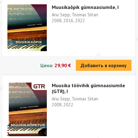
Muusikaõpik gümnaasiumile, I
Anu Sepp, Toomas Siitan
2008, 2016, 2022
Цена:
29,90 €
Добавить в корзину
Muusika töövihik gümnaasiumile
(GTR), I
Anu Sepp, Toomas Siitan
2008, 2022