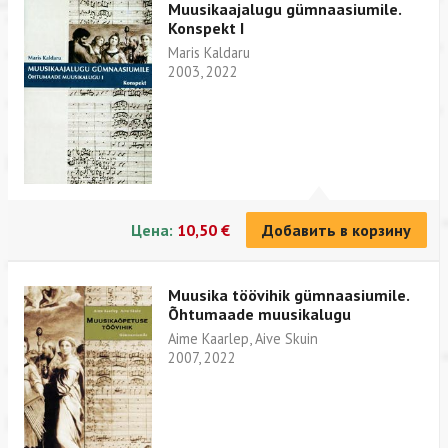
Muusikaajalugu gümnaasiumile.
Konspekt I
Maris Kaldaru
2003, 2022
Цена:
10,50 €
Добавить в корзину
Muusika töövihik gümnaasiumile.
Õhtumaade muusikalugu
Aime Kaarlep, Aive Skuin
2007, 2022