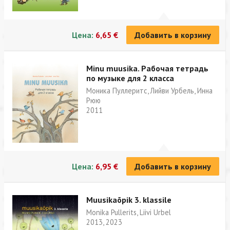
Цена:
6,65 €
Добавить в корзину
Minu muusika. Рабочая тетрадь
по музыке для 2 класса
Моника Пуллеритс, Лийви Урбель, Инна
Рюю
2011
Цена:
6,95 €
Добавить в корзину
Muusikaõpik 3. klassile
Monika Pullerits, Liivi Urbel
2013, 2023