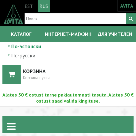
AVITA
EST
RUS
КАТАЛОГ
ИНТЕРНЕТ-МАГАЗИН
ДЛЯ УЧИТЕЛЕЙ
По-эстонски
По-русски
КОРЗИНА
Корзина пуста
Alates 50 € ostust tarne pakiautomaati tasuta. Alates 50 €
ostust saad valida kingituse.