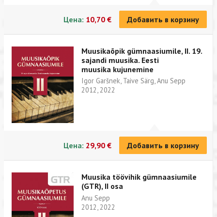
Цена:
10,70 €
Добавить в корзину
Muusikaõpik gümnaasiumile, II. 19.
sajandi muusika. Eesti
muusika kujunemine
Igor Garšnek, Taive Särg, Anu Sepp
2012, 2022
Цена:
29,90 €
Добавить в корзину
Muusika töövihik gümnaasiumile
(GTR), II osa
Anu Sepp
2012, 2022