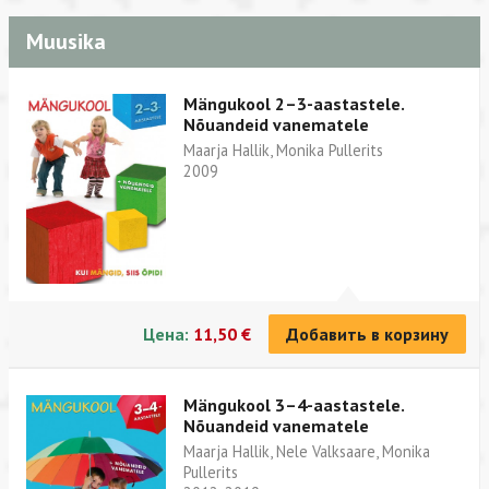
Muusika
Mängukool 2–3-aastastele.
Nõuandeid vanematele
Maarja Hallik, Monika Pullerits
2009
Цена:
11,50 €
Добавить в корзину
Mängukool 3–4-aastastele.
Nõuandeid vanematele
Maarja Hallik, Nele Valksaare, Monika
Pullerits