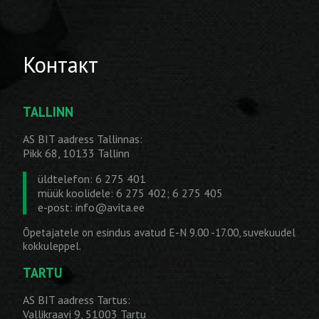
Контакт
TALLINN
AS BIT aadress Tallinnas:
Pikk 68, 10133 Tallinn
üldtelefon: 6 275 401
müük koolidele: 6 275 402; 6 275 405
e-post:
info@avita.ee
Õpetajatele on esindus avatud E-N 9.00 -17.00, suvekuudel
kokkuleppel.
TARTU
AS BIT aadress Tartus:
Vallikraavi 9, 51003 Tartu