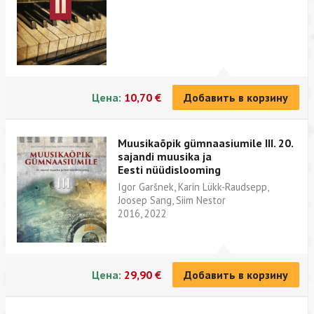
Цена:
10,70 €
Добавить в корзину
Muusikaõpik gümnaasiumile III. 20.
sajandi muusika ja
Eesti nüüdislooming
Igor Garšnek, Karin Lükk-Raudsepp,
Joosep Sang, Siim Nestor
2016, 2022
Цена:
29,90 €
Добавить в корзину