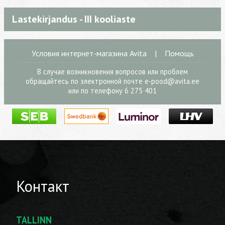
Lastekirjandus - III kooliaste
Условия интернет-магазина Avita
|
Помощь
В случае возникновения вопросов или проблем
обращайтесь по электронной почте
e-pood@avita.ee
или по телефону 6 275 401
Контакт
TALLINN