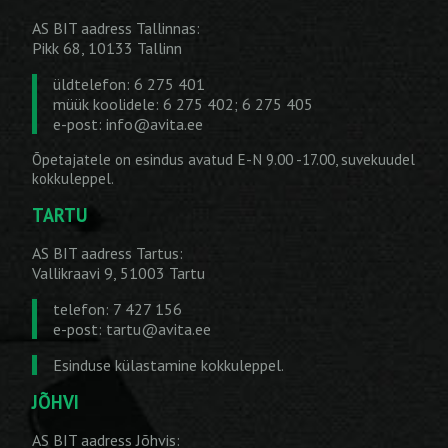
AS BIT aadress Tallinnas:
Pikk 68, 10133 Tallinn
üldtelefon: 6 275 401
müük koolidele: 6 275 402; 6 275 405
e-post:
info@avita.ee
Õpetajatele on esindus avatud E-N 9.00 -17.00, suvekuudel
kokkuleppel.
TARTU
AS BIT aadress Tartus:
Vallikraavi 9, 51003 Tartu
telefon: 7 427 156
e-post:
tartu@avita.ee
Esinduse külastamine kokkuleppel.
JÕHVI
AS BIT aadress Jõhvis: