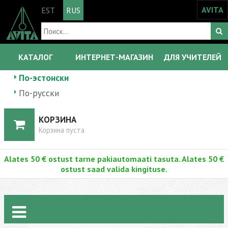
AVITA
EST
RUS
КАТАЛОГ
ИНТЕРНЕТ-МАГАЗИН
ДЛЯ УЧИТЕЛЕЙ
По-эстонски
По-русски
КОРЗИНА
Корзина пуста
Alates 50 € ostust tarne pakiautomaati tasuta. Alates 50 €
ostust saad valida kingituse.