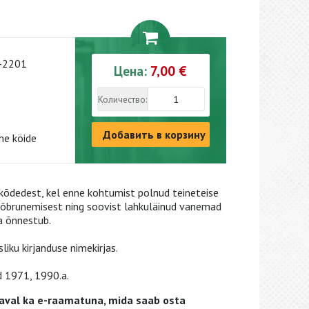
-2201
Цена:
7,00 €
Количество:
Добавить в корзину
me köide
ikõdedest, kel enne kohtumist polnud teineteise
sõbrunemisest ning soovist lahkuläinud vanemad
ka õnnestub.
iku kirjanduse nimekirjas.
d 1971, 1990.a.
val ka e-raamatuna, mida saab osta