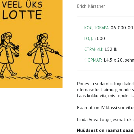
Erich Kärstner
06-000-00
КОД ТОВАРА:
2000
ГОД:
152 lk
СТРАНИЦ:
14,5 x 20, peh
ФОРМАТ:
Põnev ja südamlik lugu kaks
olemasolust aimugi, nende 
taas kokku viia, mis lõpuks 
Raamat on IV klassi soovitusl
Linda Ariva tõlge, esmatrüki
Nüüdsest on raamat saada