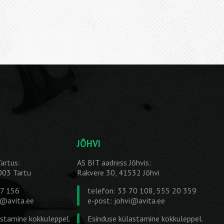
JÕHVI
artus:
AS BIT aadress Jõhvis:
1003 Tartu
Rakvere 30, 41532 Jõhvi
27 156
telefon: 33 70 108, 555 20 359
u@avita.ee
e-post:
johvi@avita.ee
astamine kokkuleppel.
Esinduse külastamine kokkuleppel.