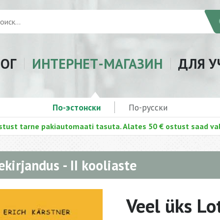
ЛОГ
ИНТЕРНЕТ-МАГАЗИН
ДЛЯ У
По-эстонски
По-русски
stust tarne pakiautomaati tasuta. Alates 50 € ostust saad val
ekirjandus - II kooliaste
Veel üks Lo