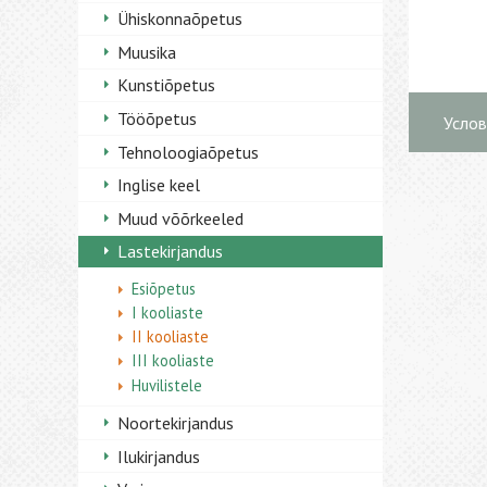
Ühiskonnaõpetus
Muusika
Kunstiõpetus
Tööõpetus
Услов
Tehnoloogiaõpetus
Inglise keel
Muud võõrkeeled
Lastekirjandus
Esiõpetus
I kooliaste
II kooliaste
III kooliaste
Huvilistele
Noortekirjandus
Ilukirjandus