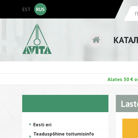
EST
RUS
КАТА
Alates 50 € o
Last
Eesti eri
Teaduspõhine toitumisinfo