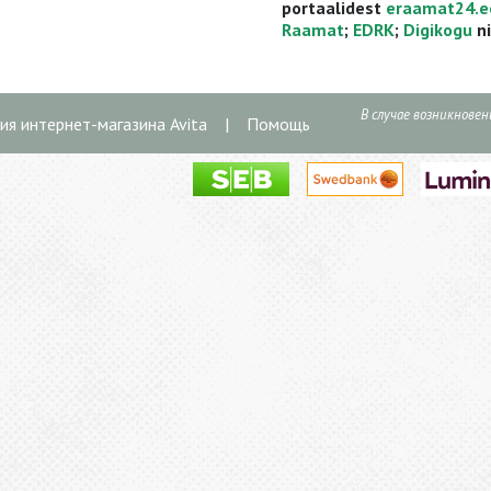
portaalidest
eraamat24.e
Raamat
;
EDRK
;
Digikogu
ni
В случае возникнове
ия интернет-магазина Avita
|
Помощь