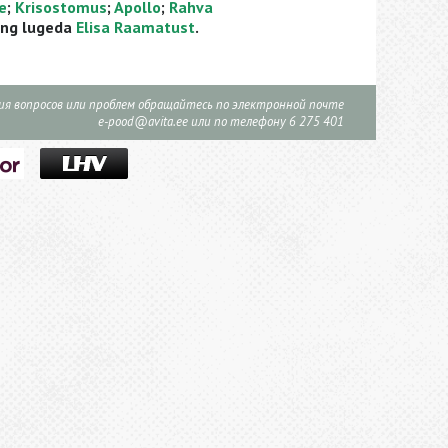
e
;
Krisostomus
;
Apollo
;
Rahva
ng lugeda
Elisa Raamatust
.
ния вопросов или проблем обращайтесь по электронной почте
e-pood@avita.ee
или по телефону 6 275 401