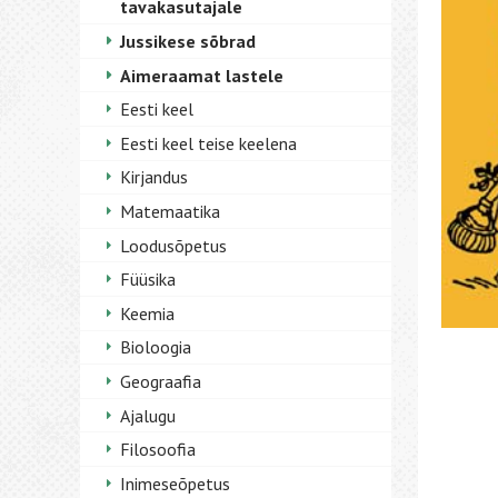
tavakasutajale
Jussikese sõbrad
Aimeraamat lastele
Eesti keel
Eesti keel teise keelena
Kirjandus
Matemaatika
Loodusõpetus
Füüsika
Keemia
Bioloogia
Geograafia
Ajalugu
Filosoofia
Inimeseõpetus