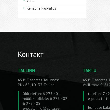
Varia
Kehaline kasvatus
Контакт
TALLINN
TARTU
AS BIT aadress Tallinnas:
AS BIT aadress T
Pikk 68, 10133 Tallinn
Vallikraavi 9, 5
üldtelefon: 6 275 401
telefon: 7 4
müük koolidele: 6 275 402;
e-post:
tart
6 275 405
Esinduse kül
e-post:
info@avita.ee