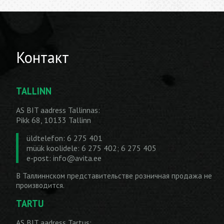
Контакт
TALLINN
AS BIT aadress Tallinnas:
Pikk 68, 10133 Tallinn
üldtelefon: 6 275 401
müük koolidele: 6 275 402; 6 275 405
e-post:
info@avita.ee
В Таллиннском представительстве розничная продажа не
производится.
TARTU
AS BIT aadress Tartus: