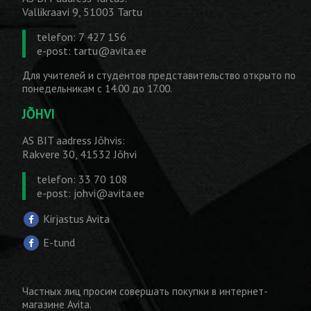
Vallikraavi 9, 51003 Tartu
telefon: 7 427 156
e-post:
tartu@avita.ee
Для учителей и студентов представительство открыто по
понедельникам с 14.00 до 17.00.
JÕHVI
AS BIT aadress Jõhvis:
Rakvere 30, 41532 Jõhvi
telefon: 33 70 108
e-post:
johvi@avita.ee
Kirjastus Avita
E-tund
Частных лиц просим совершать покупки
в интернет-
магазине Avita
.