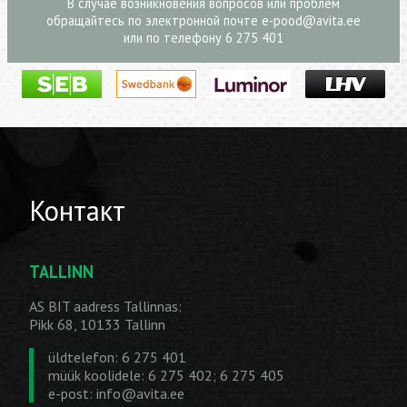
В случае возникновения вопросов или проблем
обращайтесь по электронной почте
e-pood@avita.ee
или по телефону 6 275 401
Контакт
TALLINN
AS BIT aadress Tallinnas:
Pikk 68, 10133 Tallinn
üldtelefon: 6 275 401
müük koolidele: 6 275 402; 6 275 405
e-post:
info@avita.ee