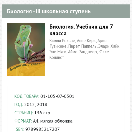
Биология - III школьная ступень
Биология. Учебник для 7
класса
Кюлли Рельве, Анне Кирк, Арво
Тувикене, Пирет Паппель, Элари Хайн,
Эве Мяги, Айме Рандвеер, Юлле
Коллист
01-105-07-0301
КОД ТОВАРА:
2012, 2018
ГОД:
136 cтр.
СТРАНИЦ:
A4, мягкая обложка
ФОРМАТ:
9789985217207
ISBN: