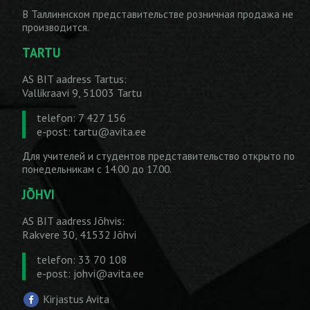
В Таллиннском представительстве розничная продажа не
производится.
TARTU
AS BIT aadress Tartus:
Vallikraavi 9, 51003 Tartu
telefon: 7 427 156
e-post:
tartu@avita.ee
Для учителей и студентов представительство открыто по
понедельникам с 14.00 до 17.00.
JÕHVI
AS BIT aadress Jõhvis:
Rakvere 30, 41532 Jõhvi
telefon: 33 70 108
e-post:
johvi@avita.ee
Kirjastus Avita