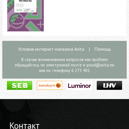
Условия интернет-магазина Avita
|
Помощь
В случае возникновения вопросов или проблем
обращайтесь по электронной почте
e-pood@avita.ee
или по телефону 6 275 401
Контакт