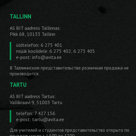
TALLINN
AS BIT aadress Tallinnas:
Pikk 68, 10133 Tallinn
üldtelefon: 6 275 401
müük koolidele: 6 275 402; 6 275 405
e-post:
info@avita.ee
В Таллиннском представительстве розничная продажа не
производится.
TARTU
AS BIT aadress Tartus:
Vallikraavi 9, 51003 Tartu
telefon: 7 427 156
e-post:
tartu@avita.ee
Для учителей и студентов представительство открыто по
понедельникам с 14.00 до 17.00.