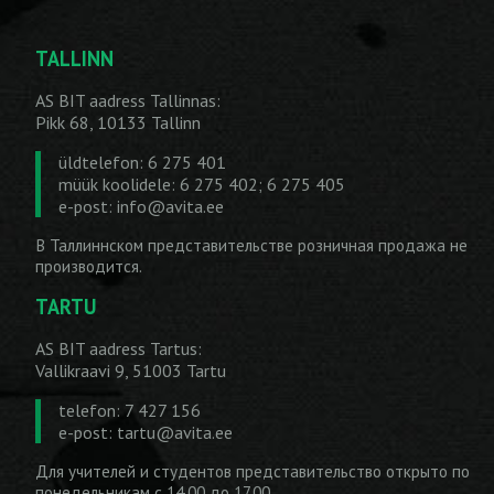
TALLINN
AS BIT aadress Tallinnas:
Pikk 68, 10133 Tallinn
üldtelefon: 6 275 401
müük koolidele: 6 275 402; 6 275 405
e-post:
info@avita.ee
В Таллиннском представительстве розничная продажа не
производится.
TARTU
AS BIT aadress Tartus:
Vallikraavi 9, 51003 Tartu
telefon: 7 427 156
e-post:
tartu@avita.ee
Для учителей и студентов представительство открыто по
понедельникам с 14.00 до 17.00.