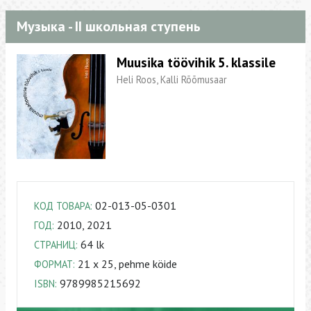
Музыка - II школьная ступень
Muusika töövihik 5. klassile
Heli Roos, Kalli Rõõmusaar
02-013-05-0301
КОД ТОВАРА:
2010, 2021
ГОД:
64 lk
СТРАНИЦ:
21 x 25, pehme köide
ФОРМАТ:
9789985215692
ISBN: