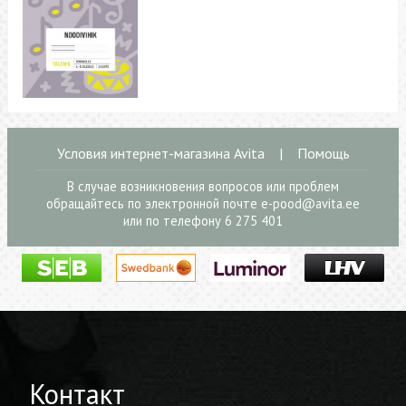
Условия интернет-магазина Avita
|
Помощь
В случае возникновения вопросов или проблем
обращайтесь по электронной почте
e-pood@avita.ee
или по телефону 6 275 401
Контакт