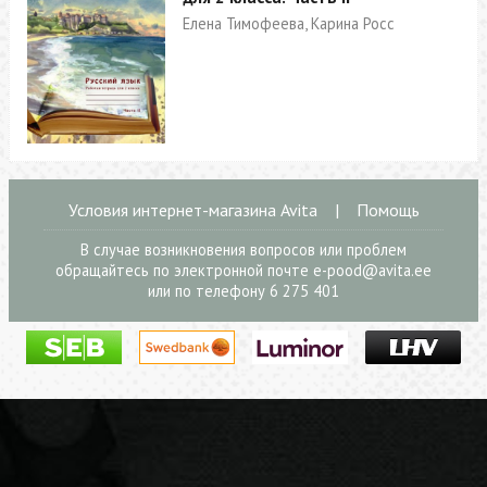
Елена Тимофеева, Карина Росс
Условия интернет-магазина Avita
|
Помощь
В случае возникновения вопросов или проблем
обращайтесь по электронной почте
e-pood@avita.ee
или по телефону 6 275 401