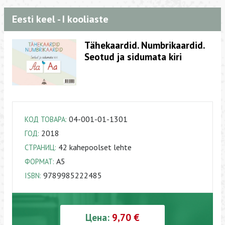
Eesti keel - I kooliaste
Tähekaardid. Numbrikaardid.
Seotud ja sidumata kiri
04-001-01-1301
КОД ТОВАРА:
2018
ГОД:
42 kahepoolset lehte
СТРАНИЦ:
A5
ФОРМАТ:
9789985222485
ISBN:
Цена:
9,70 €