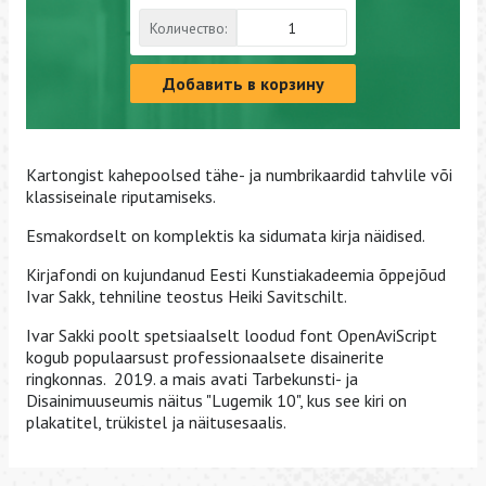
Количество:
Добавить в корзину
Kartongist kahepoolsed tähe- ja numbrikaardid tahvlile või
klassiseinale riputamiseks.
Esmakordselt on komplektis ka sidumata kirja näidised.
Kirjafondi on kujundanud Eesti Kunstiakadeemia õppejõud
Ivar Sakk, tehniline teostus Heiki Savitschilt.
Ivar Sakki poolt spetsiaalselt loodud font OpenAviScript
kogub populaarsust professionaalsete disainerite
ringkonnas. 2019. a mais avati Tarbekunsti- ja
Disainimuuseumis näitus "Lugemik 10", kus see kiri on
plakatitel, trükistel ja näitusesaalis.