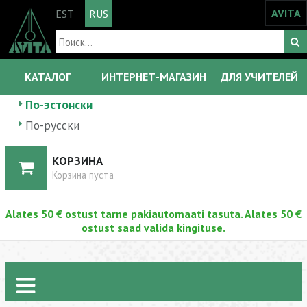
AVITA
EST
RUS
КАТАЛОГ
ИНТЕРНЕТ-МАГАЗИН
ДЛЯ УЧИТЕЛЕЙ
По-эстонски
По-русски
КОРЗИНА
Корзина пуста
Alates 50 € ostust tarne pakiautomaati tasuta. Alates 50 €
ostust saad valida kingituse.