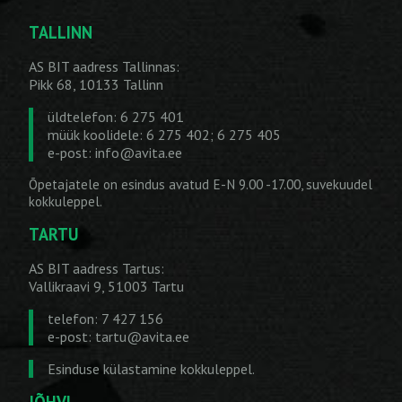
TALLINN
AS BIT aadress Tallinnas:
Pikk 68, 10133 Tallinn
üldtelefon: 6 275 401
müük koolidele: 6 275 402; 6 275 405
e-post:
info@avita.ee
Õpetajatele on esindus avatud E-N 9.00 -17.00, suvekuudel
kokkuleppel.
TARTU
AS BIT aadress Tartus:
Vallikraavi 9, 51003 Tartu
telefon: 7 427 156
e-post:
tartu@avita.ee
Esinduse külastamine kokkuleppel.
JÕHVI