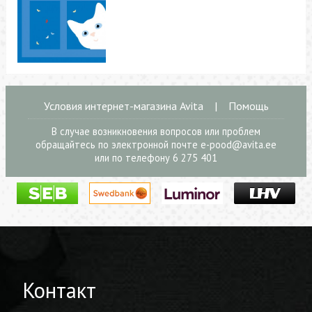
Условия интернет-магазина Avita
|
Помощь
В случае возникновения вопросов или проблем
обращайтесь по электронной почте
e-pood@avita.ee
или по телефону 6 275 401
Контакт