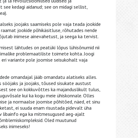
 (à la revolutsioonilised uudised ja
 see kedagi aidanud; see on midagi sellist,
ea).
alseks joojaks saamiseks pole vaja teada jookide
i raamat jookide põhikäsitluse, rõhutades nende
õjutab inimese ainevahetust, ja seega ka tervist.
sest lähtudes on peatüki lõpus lühisõnumid nii
võimalike problemaatiliste toimete kohta. Joogi
 eri variante pole joomise seisukohalt vaja
dede omandajal jääb omandatu alatiseks alles.
 sööjaks ja joojaks, tõused sisukate austust
sest see on kokkuvõttes ka majanduslikult tulus,
 suguvõsale kui ka kogu meie ühiskonnale. Olles
e ja normaalse joomise põhitõed, näed, et sinu
aketast, ei suuda enam risustada pidevalt üha
v libainfo ega ka mitmesugused aeg-ajalt
õmblemiskompleksid. Oled muutunud
eks inimeseks!