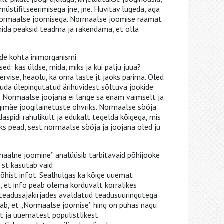
müstifitseerimisega jne, jne. Huvitav lugeda, aga
 normaalse joomisega. Normaalse joomise raamat
mida peaksid teadma ja rakendama, et olla
de kohta inimorganismi
d: kas üldse, mida, miks ja kui palju juua?
tervise, heaolu, ka oma laste jt jaoks parima. Oled
eruda ülepingutatud ärihuvidest sõltuva jookide
. Normaalse joojana ei lange sa enam vaimselt ja
gimäe joogilainetuste ohvriks. Normaalse sööja
aspidi rahulikult ja edukalt tegelda kõigega, mis
s pead, sest normaalse sööja ja joojana oled ju
ormaalne joomine” analüüsib tarbitavaid põhijooke
, st kasutab vaid
õhist infot. Sealhulgas ka kõige uuemat
, et info peab olema korduvalt korralikes
 teadusajakirjades avaldatud teadusuuringutega
dab, et „Normaalse joomise” hing on puhas nagu
 ja uuematest populistlikest