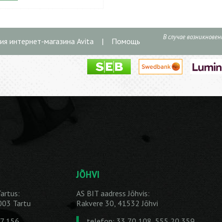
В случае возникнове
ия интернет-магазина Avita
|
Помощь
JÕHVI
artus:
AS BIT aadress Jõhvis:
1003 Tartu
Rakvere 30, 41532 Jõhvi
27 156
telefon: 33 70 108, 555 20 359