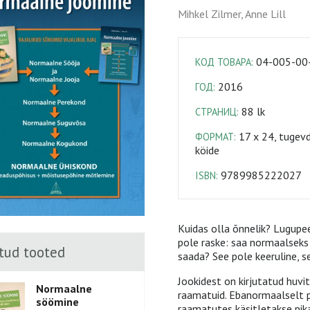
Mihkel Zilmer, Anne Lill
04-005-00
КОД ТОВАРА:
2016
ГОД:
88 lk
СТРАНИЦ:
17 x 24, tugev
ФОРМАТ:
köide
9789985222027
ISBN:
Kuidas olla õnnelik? Lugupee
pole raske: saa normaalseks 
tud tooted
saada? See pole keeruline, s
Jookidest on kirjutatud huvi
Normaalne
raamatuid. Ebanormaalselt pa
söömine
raamatutes käsitletakse pikal