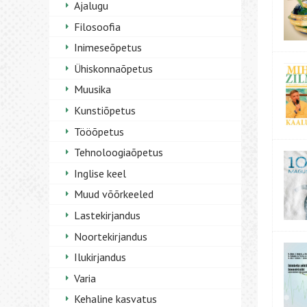
Ajalugu
Filosoofia
Inimeseõpetus
Ühiskonnaõpetus
Muusika
Kunstiõpetus
Tööõpetus
Tehnoloogiaõpetus
Inglise keel
Muud võõrkeeled
Lastekirjandus
Noortekirjandus
Ilukirjandus
Varia
Kehaline kasvatus