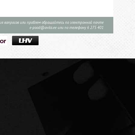
ния вопросов или проблем обращайтесь по электронной почте
e-pood@avita.ee
или по телефону 6 275 401