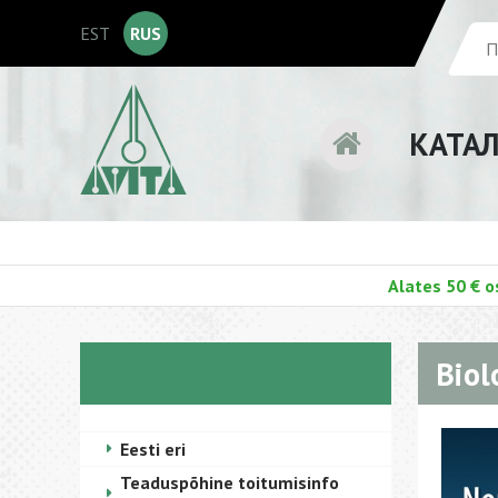
EST
RUS
КАТА
Alates 50 € o
Biol
Eesti eri
Teaduspõhine toitumisinfo