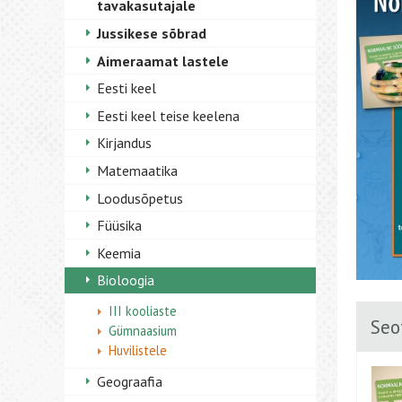
tavakasutajale
Jussikese sõbrad
Aimeraamat lastele
Eesti keel
Eesti keel teise keelena
Kirjandus
Matemaatika
Loodusõpetus
Füüsika
Keemia
Bioloogia
III kooliaste
Seo
Gümnaasium
Huvilistele
Geograafia