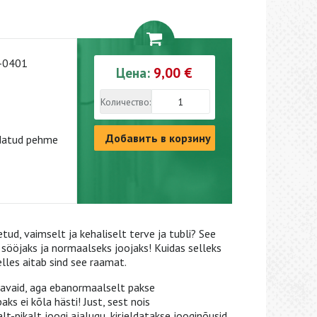
-0401
Цена:
9,00 €
Количество:
Добавить в корзину
datud pehme
tud, vaimselt ja kehaliselt terve ja tubli? See
sööjaks ja normaalseks joojaks! Kuidas selleks
elles aitab sind see raamat.
tavaid, aga ebanormaalselt pakse
ks ei kõla hästi! Just, sest nois
t-pikalt joogi ajalugu, kirjeldatakse jooginõusid,