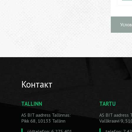
Услов
Контакт
TALLINN
TARTU
AS BIT aadress Tallinnas:
AS BIT aadress T
Pikk 68, 10133 Tallinn
Vallikraavi 9, 5
üldtelefon: 6 275 401
telefon: 7 4