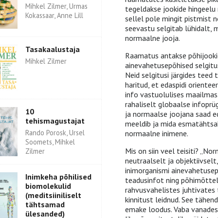
Mihkel Zilmer, Urmas
tegeldakse jookide hingeelu 
Kokassaar, Anne Lill
sellel pole mingit pistmist
seevastu selgitab lühidalt, 
normaalne jooja.
Tasakaalustaja
Raamatus antakse põhijooki
Mihkel Zilmer
ainevahetusepõhised selgituse
Neid selgitusi järgides teed 
haritud, et edaspidi oriente
info vastuolulises maailmas
rahaliselt globaalse infoprü
10
ja normaalse joojana saad ed
tehismagustajat
meeldib ja mida esmatähtsak
Rando Porosk, Ursel
normaalne inimene.
Soomets, Mihkel
Mis on siin veel teisiti? „N
Zilmer
neutraalselt ja objektiivselt
inimorganismi ainevahetusep
Inimkeha põhilised
teadusinfot ning põhimõttel
biomolekulid
rahvusvahelistes juhtivates
(meditsiiniliselt
kinnitust leidnud. See tähen
tähtsamad
emake loodus. Vaba vanadest
ülesanded)