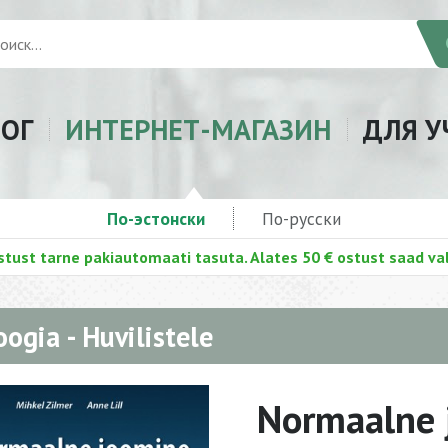
ЛОГ
ИНТЕРНЕТ-МАГАЗИН
ДЛЯ У
По-эстонски
По-русски
stust tarne pakiautomaati tasuta. Alates 50 € ostust saad val
oogia - Huvilistele
Normaalne 