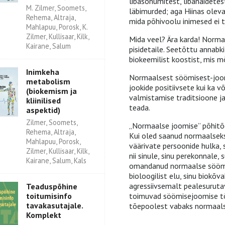
libasõnumitest, libanäidetest
M. Zilmer, Soomets,
läbimurded; aga Hiinas olevat
Rehema, Altraja,
mida põhivoolu inimesed ei t
Mahlapuu, Porosk, K.
Zilmer, Kullisaar, Kilk,
Mida veel? Ära karda! Norma
Kairane, Salum
pisidetaile. Seetõttu annabk
biokeemilist koostist, mis m
Inimkeha
Normaalsest söömisest-joomi
metabolism
jookide positiivsete kui ka 
(biokemism ja
valmistamise traditsioone ja
kliinilised
teada.
aspektid)
Zilmer, Soomets,
„Normaalse joomise” põhitõ
Rehema, Altraja,
Kui oled saanud normaalseks
Mahlapuu, Porosk,
väärivate persoonide hulka, 
Zilmer, Kullisaar, Kilk,
nii sinule, sinu perekonnale,
Kairane, Salum, Kals
omandanud normaalse söömis
bioloogilist elu, sinu biokõv
agressiivsemalt pealesuruta
Teaduspõhine
toitumisinfo
toimuvad söömisejoomise t
tavakasutajale.
tõepoolest vabaks normaals
Komplekt