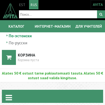
AVITA
EST
RUS
КАТАЛОГ
ИНТЕРНЕТ-МАГАЗИН
ДЛЯ УЧИТЕЛЕЙ
По-эстонски
По-русски
КОРЗИНА
Корзина пуста
Alates 50 € ostust tarne pakiautomaati tasuta. Alates 50 €
ostust saad valida kingituse.