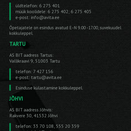
üldtelefon: 6 275 401
müük koolidele: 6 275 402; 6 275 405
e-post:
info@avita.ee
Õpetajatele on esindus avatud E-N 9.00 -17.00, suvekuudel
kokkuleppel.
TARTU
AS BIT aadress Tartus:
Vallikraavi 9, 51003 Tartu
telefon: 7 427 156
e-post:
tartu@avita.ee
Esinduse külastamine kokkuleppel.
JÕHVI
AS BIT aadress Jõhvis:
Rakvere 30, 41532 Jõhvi
telefon: 33 70 108, 555 20 359