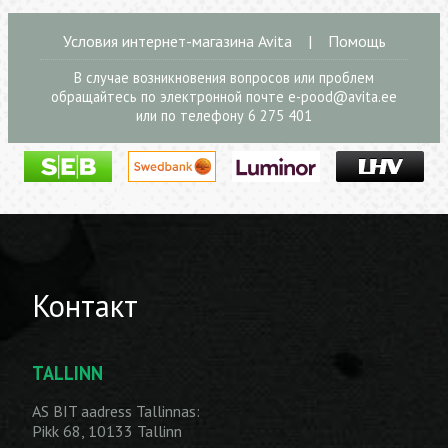
Условия интернет-магазина Avita
|
Помощь
В случае возникновения вопросов или проблем
обращайтесь по электронной почте
e-pood@avita.ee
или по телефону 6 275 401
Контакт
TALLINN
AS BIT aadress Tallinnas:
Pikk 68, 10133 Tallinn