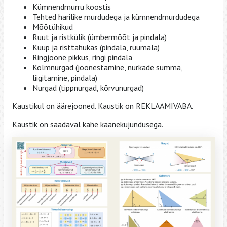
Kümnendmurru koostis
Tehted harilike murdudega ja kümnendmurdudega
Mõõtühikud
Ruut ja ristkülik (ümbermõõt ja pindala)
Kuup ja risttahukas (pindala, ruumala)
Ringjoone pikkus, ringi pindala
Kolmnurgad (joonestamine, nurkade summa,
liigitamine, pindala)
Nurgad (tippnurgad, kõrvunurgad)
Kaustikul on äärejooned. Kaustik on REKLAAMIVABA.
Kaustik on saadaval kahe kaanekujundusega.