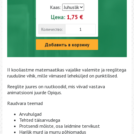
Kaas:
Цена:
1,75 €
Количество:
Добавить в корзину
II kooliastme matemaatikas vajalike valemite ja reeglitega
ruuduline vihik, mille viimased leheküljed on punktilised.
Reeglite juures on ruutkoodid, mis viivad vastava
animatsiooni juurde Opiqus.
Raudvara teemad
Arvuhulgad
Tehted täisarvudega
Protsendi mõiste, osa leidmine tervikust
Harilik murd ja murru põhiomadus